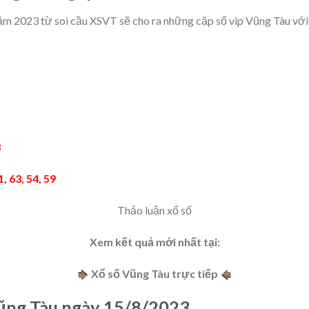
m 2023 từ soi cầu XSVT sẽ cho ra những cặp số vip Vũng Tàu với t
8
1, 63, 54, 59
Thảo luận xổ số
Xem kết quả mới nhất tại:
Xổ số Vũng Tàu trực tiếp
Vũng Tàu ngày 15/8/2023