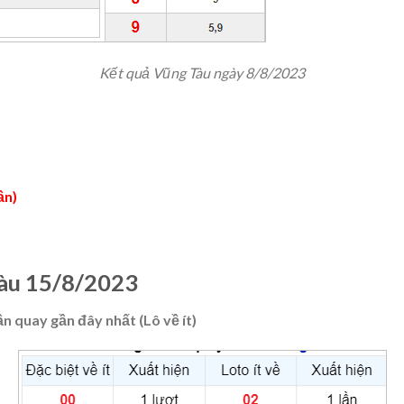
Kết quả Vũng Tàu ngày 8/8/2023
lần)
5/8/2023​​​​​​​
ần quay gần đây nhất (Lô về ít)