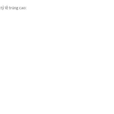
ỷ lệ trúng cao: