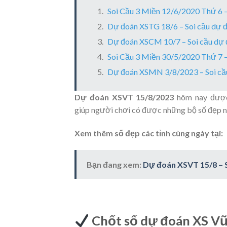
Soi Cầu 3 Miền 12/6/2020 Thứ 6 
Dự đoán XSTG 18/6 – Soi cầu dự 
Dự đoán XSCM 10/7 – Soi cầu dự 
Soi Cầu 3 Miền 30/5/2020 Thứ 7 
Dự đoán XSMN 3/8/2023 – Soi cầ
Dự đoán XSVT 15/8/2023
hôm nay được 
giúp người chơi có được những bộ số đẹp n
Xem thêm số đẹp các tỉnh cùng ngày tại:
Bạn đang xem:
Dự đoán XSVT 15/8 – S
Chốt số dự đoán XS Vũ