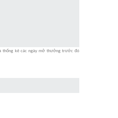
và thống kê các ngày mở thưởng trước đó