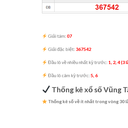
Giải tám:
07
Giải đặc biệt:
367542
Đầu lô về nhiều nhất kỳ trước:
1, 2, 4 (3 
Đầu lô câm kỳ trước:
5, 6
Thống kê xổ số Vũng Tàu 1
Thống kê số về ít nhất trong vòng 30 l