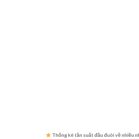
Thống kê tần suất đầu đuôi về nhiều n