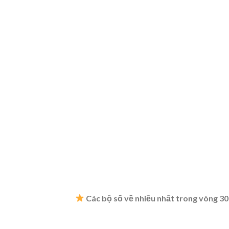
Các bộ số về nhiều nhất trong vòng 30 