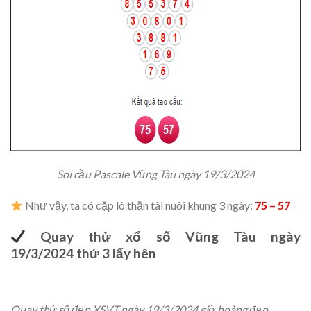
Soi cầu Pascale Vũng Tàu ngày 19/3/2024
Như vậy, ta có cặp lô thần tài nuôi khung 3 ngày:
75 – 57
Quay thử xổ số Vũng Tàu ngày
19/3/2024 thứ 3 lấy hên
Quay thử số đẹp XSVT ngày 19/3/2024 giờ hoàng đạo