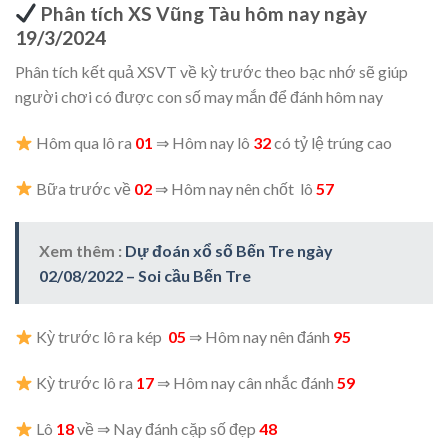
Phân tích XS Vũng Tàu hôm nay ngày
19/3/2024
Phân tích kết quả XSVT về kỳ trước theo bạc nhớ sẽ giúp
người chơi có được con số may mắn để đánh hôm nay
Hôm qua lô ra
01
⇒ Hôm nay lô
32
có tỷ lệ trúng cao
Bữa trước về
02
⇒ Hôm nay nên chốt lô
57
Xem thêm :
Dự đoán xổ số Bến Tre ngày
02/08/2022 – Soi cầu Bến Tre
Kỳ trước lô ra kép
05
⇒ Hôm nay nên đánh
95
Kỳ trước lô ra
17
⇒ Hôm nay cân nhắc đánh
59
Lô
18
về ⇒ Nay đánh cặp số đẹp
48