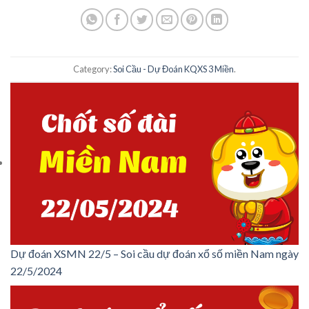
Category:
Soi Cầu - Dự Đoán KQXS 3 Miền
.
Dự đoán XSMN 22/5 – Soi cầu dự đoán xổ số miền Nam ngày
22/5/2024