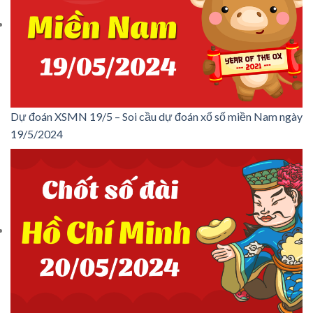
Dự đoán XSMN 19/5 – Soi cầu dự đoán xổ số miền Nam ngày
19/5/2024