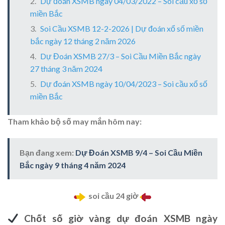
Dự đoán XSMB ngày 04/03/2022 – Soi cầu xổ số
miền Bắc
Soi Cầu XSMB 12-2-2026 | Dự đoán xổ số miền
bắc ngày 12 tháng 2 năm 2026
Dự Đoán XSMB 27/3 – Soi Cầu Miền Bắc ngày
27 tháng 3 năm 2024
Dự đoán XSMB ngày 10/04/2023 – Soi cầu xổ số
miền Bắc
Tham khảo bộ số may mắn hôm nay:
Bạn đang xem:
Dự Đoán XSMB 9/4 – Soi Cầu Miền
Bắc ngày 9 tháng 4 năm 2024
soi cầu 24 giờ
Chốt số giờ vàng dự đoán XSMB ngày