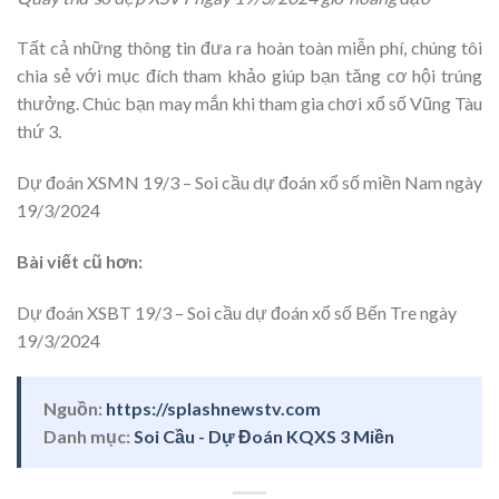
Tất cả những thông tin đưa ra hoàn toàn miễn phí, chúng tôi
chia sẻ với mục đích tham khảo giúp bạn tăng cơ hội trúng
thưởng. Chúc bạn may mắn khi tham gia chơi xổ số Vũng Tàu
thứ 3.
Dự đoán XSMN 19/3 – Soi cầu dự đoán xổ số miền Nam ngày
19/3/2024
Bài viết cũ hơn:
Dự đoán XSBT 19/3 – Soi cầu dự đoán xổ số Bến Tre ngày
19/3/2024
Nguồn:
https://splashnewstv.com
Danh mục:
Soi Cầu - Dự Đoán KQXS 3 Miền