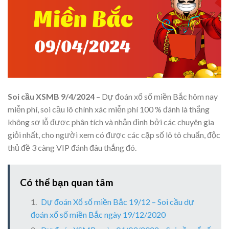
Soi cầu XSMB 9/4/2024
– Dự đoán xổ số miền Bắc hôm nay
miễn phí, soi cầu lô chính xác miễn phí 100 % đánh là thắng
không sợ lỗ được phân tích và nhận định bởi các chuyên gia
giỏi nhất, cho người xem có được các cặp số lô tô chuẩn, độc
thủ đề 3 càng VIP đánh đâu thắng đó.
Có thể bạn quan tâm
Dự đoán Xổ số miền Bắc 19/12 – Soi cầu dự
đoán xổ số miền Bắc ngày 19/12/2020