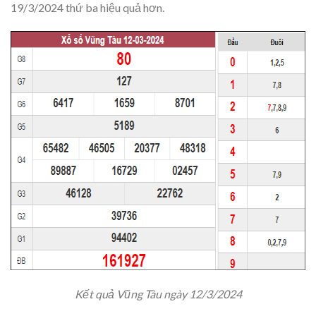
19/3/2024 thứ ba hiệu quả hơn.
Kết quả Vũng Tàu ngày 12/3/2024