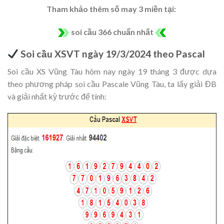
Tham khảo thêm số may 3 miền tại:
​​​​​​​ soi cầu 366 chuẩn nhất
Soi cầu XSVT ngày 19/3/2024 theo Pascal
Soi cầu XS Vũng Tàu hôm nay ngày 19 tháng 3 được dựa
theo phương pháp soi cầu Pascale Vũng Tàu, ta lấy giải ĐB
và giải nhất kỳ trước để tính: