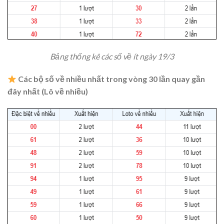
Bảng thống kê các số về ít ngày 19/3
Các bộ số về nhiều nhất trong vòng 30 lần quay gần
đây nhất (Lô về nhiều)