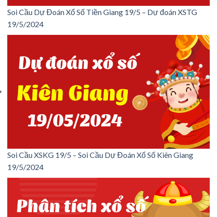
Soi Cầu Dự Đoán Xổ Số Tiền Giang 19/5 – Dự đoán XSTG
19/5/2024
Soi Cầu XSKG 19/5 – Soi Cầu Dự Đoán Xổ Số Kiên Giang
19/5/2024