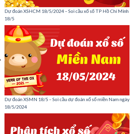
Dự đoán XSHCM 18/5/2024 – Soi cầu xổ số TP Hồ Chí Minh
18/5
Dự đoán XSMN 18/5 – Soi cầu dự đoán xổ số miền Nam ngày
18/5/2024