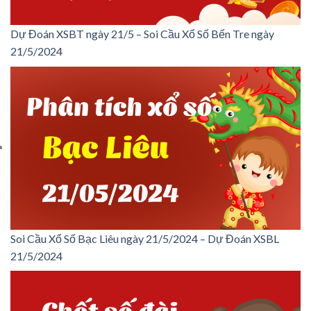
Dự Đoán XSBT ngày 21/5 – Soi Cầu Xổ Số Bến Tre ngày
21/5/2024
Soi Cầu Xổ Số Bạc Liêu ngày 21/5/2024 – Dự Đoán XSBL
21/5/2024