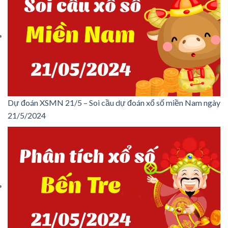
Dự đoán XSMN 21/5 – Soi cầu dự đoán xổ số miền Nam ngày
21/5/2024