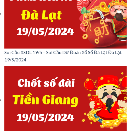
Soi Cầu XSDL 19/5 – Soi Cầu Dự Đoán Xổ Số Đà Lạt Đà Lạt
19/5/2024