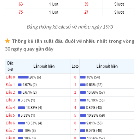
Bảng thống kê các số về nhiều ngày 19/3
Thống kê tần suất đầu đuôi về nhiều nhất trong vòng
30 ngày quay gần đây