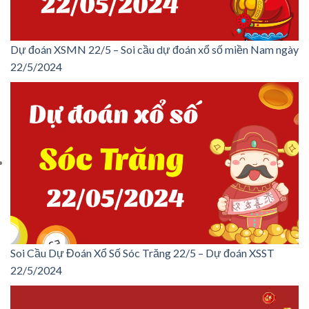
Dự đoán XSMN 22/5 – Soi cầu dự đoán xổ số miền Nam ngày
22/5/2024
Soi Cầu Dự Đoán Xổ Số Sóc Trăng 22/5 – Dự đoán XSST
22/5/2024