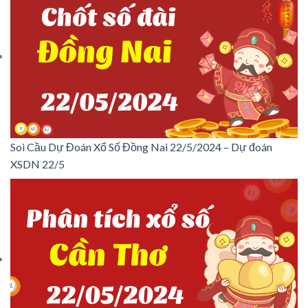
Soi Cầu Dự Đoán Xổ Số Đồng Nai 22/5/2024 – Dự đoán
XSDN 22/5