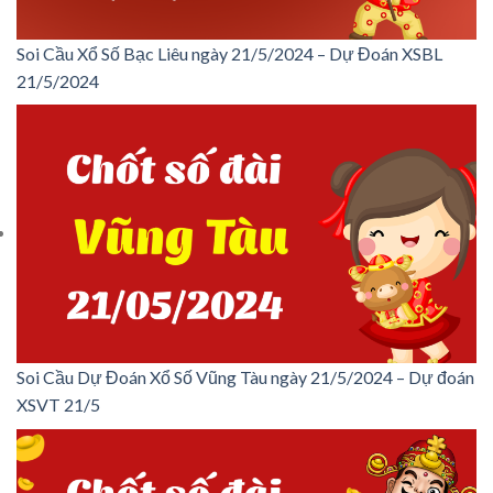
Soi Cầu Xổ Số Bạc Liêu ngày 21/5/2024 – Dự Đoán XSBL
21/5/2024
Soi Cầu Dự Đoán Xổ Số Vũng Tàu ngày 21/5/2024 – Dự đoán
XSVT 21/5