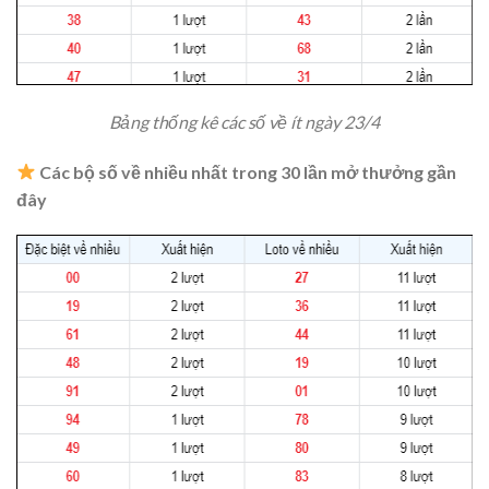
Bảng thống kê các số về ít ngày 23/4
Các bộ số về nhiều nhất trong 30 lần mở thưởng gần
đây