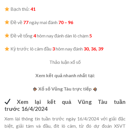
Bạch thủ:
41
Đề về
77
ngày mai đánh
70 – 96
Đề về tổng
4
hôm nay đánh dàn lô chạm
5
Kỳ trước lô câm đầu
3
hôm nay đánh
30, 36, 39
Thảo luận xổ số
Xem kết quả nhanh nhất tại:
Xổ số Vũng Tàu trực tiếp
Xem lại kết quả Vũng Tàu tuần
trước 16/4/2024
Xem lại thông tin tuần trước ngày 16/4/2024 với giải đặc
biệt, giải tám và đầu, đít lô câm, từ đó dự đoán XSVT