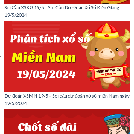
Soi Cầu XSKG 19/5 – Soi Cầu Dự Đoán Xổ Số Kiên Giang
19/5/2024
Dự đoán XSMN 19/5 – Soi cầu dự đoán xổ số miền Nam ngày
19/5/2024