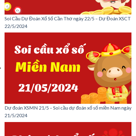
Soi Cầu Dự Đoán Xổ Số Cần Thơ ngày 22/5 – Dự Đoán XSCT
22/5/2024
Dự đoán XSMN 21/5 – Soi cầu dự đoán xổ số miền Nam ngày
21/5/2024