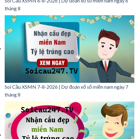
Soi Cầu XSMN 6-8-2026 | Dự đoán xổ số miền nam ngày 6
tháng 8
Soi Cầu XSMN 7-8-2026 | Dự đoán xổ số miền nam ngày 7
tháng 8