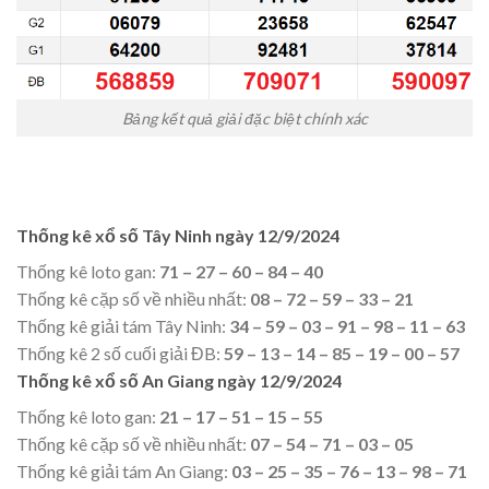
Bảng kết quả giải đặc biệt chính xác
Thống kê xổ số Tây Ninh ngày 12/9/2024
Thống kê loto gan:
71 – 27 – 60 – 84 – 40
Thống kê cặp số về nhiều nhất:
08 – 72 – 59 – 33 – 21
Thống kê giải tám Tây Ninh:
34 – 59 – 03 – 91 – 98 – 11 – 63
Thống kê 2 số cuối giải ĐB:
59 – 13 – 14 – 85 – 19 – 00 – 57
Thống kê xổ số An Giang ngày 12/9/2024
Thống kê loto gan:
21 – 17 – 51 – 15 – 55
Thống kê cặp số về nhiều nhất:
07 – 54 – 71 – 03 – 05
Thống kê giải tám An Giang:
03 – 25 – 35 – 76 – 13 – 98 – 71