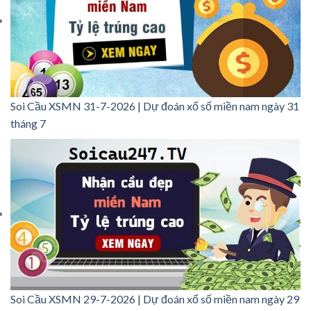
Soi Cầu XSMN 31-7-2026 | Dự đoán xổ số miền nam ngày 31
tháng 7
Soi Cầu XSMN 29-7-2026 | Dự đoán xổ số miền nam ngày 29