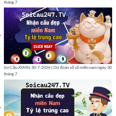
tháng 7
Soi Cầu XSMN 30-7-2026 | Dự đoán xổ số miền nam ngày 30
tháng 7