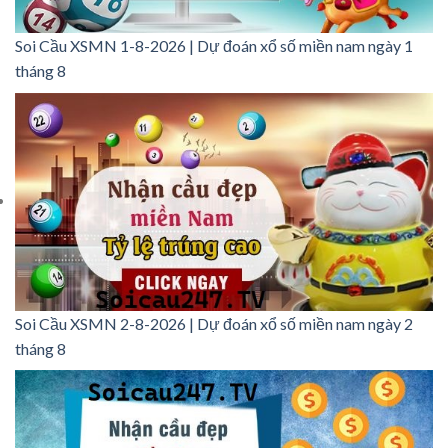
Soi Cầu XSMN 1-8-2026 | Dự đoán xổ số miền nam ngày 1
tháng 8
Soi Cầu XSMN 2-8-2026 | Dự đoán xổ số miền nam ngày 2
tháng 8