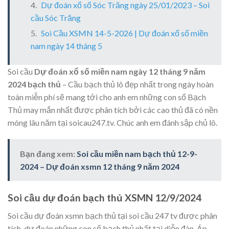
Dự đoán xổ số Sóc Trăng ngày 25/01/2023 – Soi
cầu Sóc Trăng
Soi Cầu XSMN 14-5-2026 | Dự đoán xổ số miền
nam ngày 14 tháng 5
Soi cầu
Dự đoán xổ số miền nam ngày 12 tháng 9 năm
2024 bạch thủ
– Cầu bạch thủ lô đẹp nhất trong ngày hoàn
toàn miễn phí sẽ mang tới cho anh em những con số Bạch
Thủ may mắn nhất được phân tích bởi các cao thủ đã có nền
móng lâu năm tại soicau247.tv. Chúc anh em đánh sập chủ lô.
Bạn đang xem:
Soi cầu miền nam bạch thủ 12-9-
2024 – Dự đoán xsmn 12 tháng 9 năm 2024
Soi cầu dự đoán bạch thủ XSMN 12/9/2024
Soi cầu dự đoán xsmn bạch thủ tại soi cầu 247 tv được phân
tích, dự đoán những con số bạch thủ nhất tại diễn đàn. Áp