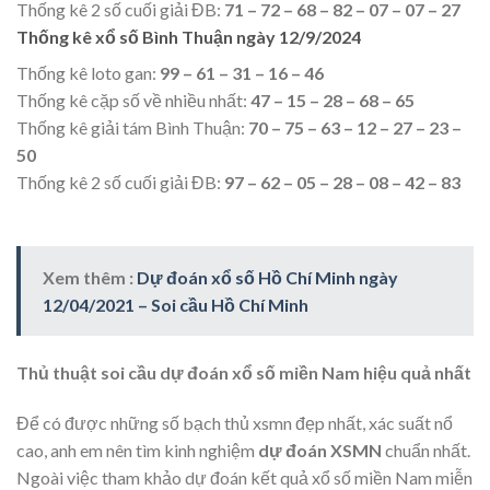
Thống kê 2 số cuối giải ĐB:
71 – 72 – 68 – 82 – 07 – 07 – 27
Thống kê xổ số Bình Thuận ngày 12/9/2024
Thống kê loto gan:
99 – 61 – 31 – 16 – 46
Thống kê cặp số về nhiều nhất:
47 – 15 – 28 – 68 – 65
Thống kê giải tám Bình Thuận:
70 – 75 – 63 – 12 – 27 – 23 –
50
Thống kê 2 số cuối giải ĐB:
97 – 62 – 05 – 28 – 08 – 42 – 83
Xem thêm :
Dự đoán xổ số Hồ Chí Minh ngày
12/04/2021 – Soi cầu Hồ Chí Minh
Thủ thuật soi cầu dự đoán xổ số miền Nam hiệu quả nhất
Để có được những số bạch thủ xsmn đẹp nhất, xác suất nổ
cao, anh em nên tìm kinh nghiệm
dự đoán XSMN
chuẩn nhất.
Ngoài việc tham khảo dự đoán kết quả xổ số miền Nam miễn