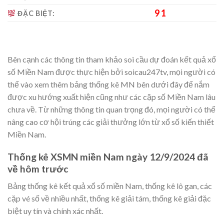
91
ĐẶC BIỆT:
Bên cạnh các thông tin tham khảo soi cầu dự đoán kết quả xổ
số Miền Nam được thực hiện bởi soicau247tv, mọi người có
thể vào xem thêm bảng thống kê MN bên dưới đây để nắm
được xu hướng xuất hiện cũng như các cặp số Miền Nam lâu
chưa về. Từ những thông tin quan trọng đó, mọi người có thể
nâng cao cơ hội trúng các giải thưởng lớn từ xổ số kiến thiết
Miền Nam.
Thống kê XSMN miền Nam ngày 12/9/2024 đã
về hôm trước
Bảng thống kê kết quả xổ số miền Nam, thống kê lô gan, các
cặp vé số về nhiều nhất, thống kê giải tám, thống kê giải đặc
biệt uy tín và chính xác nhất.