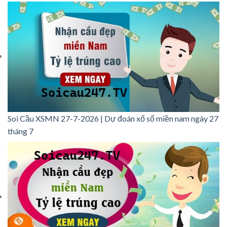
Soi Cầu XSMN 27-7-2026 | Dự đoán xổ số miền nam ngày 27
tháng 7