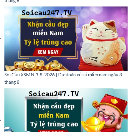
tháng 8
Soi Cầu XSMN 3-8-2026 | Dự đoán xổ số miền nam ngày 3
tháng 8