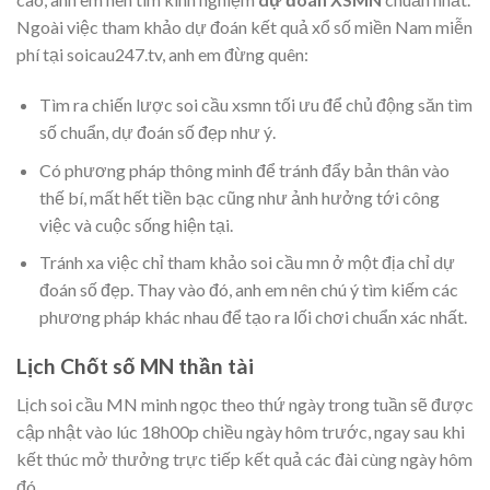
Ngoài việc tham khảo dự đoán kết quả xổ số miền Nam miễn
phí tại soicau247.tv, anh em đừng quên:
Tìm ra chiến lược soi cầu xsmn tối ưu để chủ động săn tìm
số chuẩn, dự đoán số đẹp như ý.
Có phương pháp thông minh để tránh đẩy bản thân vào
thế bí, mất hết tiền bạc cũng như ảnh hưởng tới công
việc và cuộc sống hiện tại.
Tránh xa việc chỉ tham khảo soi cầu mn ở một địa chỉ dự
đoán số đẹp. Thay vào đó, anh em nên chú ý tìm kiếm các
phương pháp khác nhau để tạo ra lối chơi chuẩn xác nhất.
Lịch Chốt số MN thần tài
Lịch soi cầu MN minh ngọc theo thứ ngày trong tuần sẽ được
cập nhật vào lúc 18h00p chiều ngày hôm trước, ngay sau khi
kết thúc mở thưởng trực tiếp kết quả các đài cùng ngày hôm
đó.