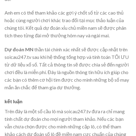
Anh em có thể tham khảo các gợi ý chốt số từ các cao thủ
hoặc cùng người chơi khác trao đổi tại mục thảo luận của
chúng tôi. Kết quả dự đoán xỉu chủ miền nam sẽ được phân
tích theo từng đài mở thưởng hôm nay và ngài mai.
Dự đoán MN
thần tài chính xác nhất sẽ được cập nhật trên
soicau247.tv sau khi hệ thống tổng hợp và tính toán TỐI ƯU
từ dữ liệu xổ số. Tất cả thông tin sẽ được chia sẻ đến người
chơi đều là miễn phí. Đây là nguồn thông tin hữu ích giúp cho
các bạn có thêm cơ hội tìm được cho mình những bộ số may
mắn ăn chắc để tham gia dự thưởng.
kết luận
Trên đây là một số cầu lô mà soicau247.tv đưa ra chỉ mang
tính chất dự đoán cho mọi người tham khảo. Nếu các bạn
vẫn chưa chọn được cho mình những cặp lô, có thể tham
khảo cách dự đoán số lô đề miền nam cực chuẩn của chúng