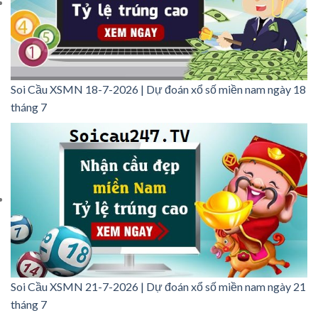
Soi Cầu XSMN 18-7-2026 | Dự đoán xổ số miền nam ngày 18
tháng 7
Soi Cầu XSMN 21-7-2026 | Dự đoán xổ số miền nam ngày 21
tháng 7