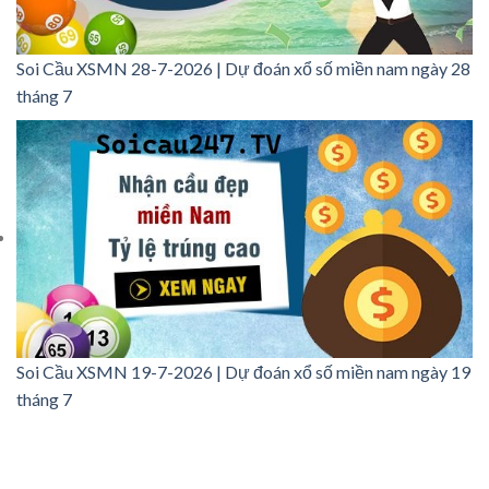
Soi Cầu XSMN 28-7-2026 | Dự đoán xổ số miền nam ngày 28
tháng 7
Soi Cầu XSMN 19-7-2026 | Dự đoán xổ số miền nam ngày 19
tháng 7