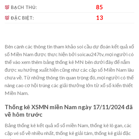
85
BẠCH THỦ:
13
ĐẶC BIỆT:
Bên cạnh các thông tin tham khảo soi cầu dự đoán kết quả xổ
số Miền Nam được thực hiện bởi soicau247tv, mọi người có
thể vào xem thêm bảng thống kê MN bên dưới đây để nắm
được xu hướng xuất hiện cũng như các cặp số Miền Nam lâu
chưa về. Từ những thông tin quan trọng đó, mọi người có thể
nâng cao cơ hội trúng các giải thưởng lớn từ xổ số kiến thiết
Miền Nam.
Thống kê XSMN miền Nam ngày 17/11/2024 đã
về hôm trước
Bảng thống kê kết quả xổ số miền Nam, thống kê lô gan, các
cặp vé số về nhiều nhất, thống kê giải tám, thống kê giải đặc