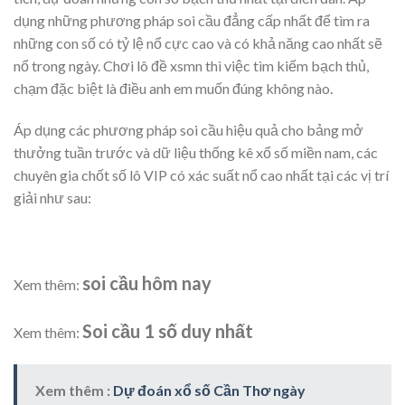
dụng những phương pháp soi cầu đẳng cấp nhất để tìm ra
những con số có tỷ lệ nổ cực cao và có khả năng cao nhất sẽ
nổ trong ngày. Chơi lô đề xsmn thì việc tìm kiếm bạch thủ,
chạm đặc biệt là điều anh em muốn đúng không nào.
Áp dụng các phương pháp soi cầu hiệu quả cho bảng mở
thưởng tuần trước và dữ liệu thống kê xổ số miền nam, các
chuyên gia chốt số lô VIP có xác suất nổ cao nhất tại các vị trí
giải như sau:
soi cầu hôm nay
Xem thêm:
Soi cầu 1 số duy nhất
Xem thêm:
Xem thêm :
Dự đoán xổ số Cần Thơ ngày