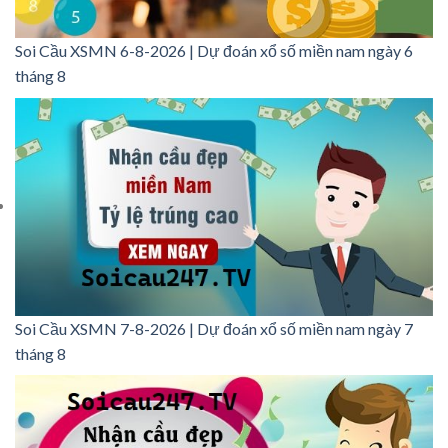
Soi Cầu XSMN 6-8-2026 | Dự đoán xổ số miền nam ngày 6
tháng 8
Soi Cầu XSMN 7-8-2026 | Dự đoán xổ số miền nam ngày 7
tháng 8