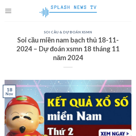
Skip
to
content
SOI CẦU & DỰ ĐOÁN XSMN
Soi cầu miền nam bạch thủ 18-11-
2024 – Dự đoán xsmn 18 tháng 11
năm 2024
18
Nov