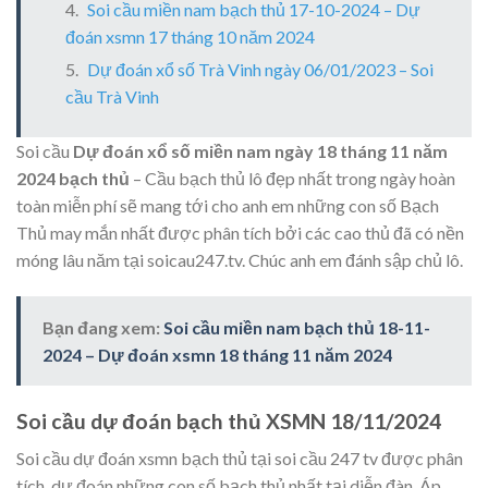
Soi cầu miền nam bạch thủ 17-10-2024 – Dự
đoán xsmn 17 tháng 10 năm 2024
Dự đoán xổ số Trà Vinh ngày 06/01/2023 – Soi
cầu Trà Vinh
Soi cầu
Dự đoán xổ số miền nam ngày 18 tháng 11 năm
2024 bạch thủ
– Cầu bạch thủ lô đẹp nhất trong ngày hoàn
toàn miễn phí sẽ mang tới cho anh em những con số Bạch
Thủ may mắn nhất được phân tích bởi các cao thủ đã có nền
móng lâu năm tại soicau247.tv. Chúc anh em đánh sập chủ lô.
Bạn đang xem:
Soi cầu miền nam bạch thủ 18-11-
2024 – Dự đoán xsmn 18 tháng 11 năm 2024
Soi cầu dự đoán bạch thủ XSMN 18/11/2024
Soi cầu dự đoán xsmn bạch thủ tại soi cầu 247 tv được phân
tích, dự đoán những con số bạch thủ nhất tại diễn đàn. Áp