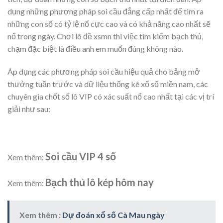
dụng những phương pháp soi cầu đẳng cấp nhất để tìm ra
những con số có tỷ lệ nổ cực cao và có khả năng cao nhất sẽ
nổ trong ngày. Chơi lô đề xsmn thì việc tìm kiếm bạch thủ,
chạm đặc biệt là điều anh em muốn đúng không nào.
Áp dụng các phương pháp soi cầu hiệu quả cho bảng mở
thưởng tuần trước và dữ liệu thống kê xổ số miền nam, các
chuyên gia chốt số lô VIP có xác suất nổ cao nhất tại các vị trí
giải như sau:
Soi cầu VIP 4 số
Xem thêm:
Bạch thủ lô kép hôm nay
Xem thêm:
Xem thêm :
Dự đoán xổ số Cà Mau ngày