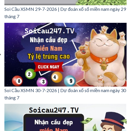
Soi Cầu XSMN 29-7-2026 | Dự đoán xổ số miền nam ngày 29
tháng 7
Soi Cầu XSMN 30-7-2026 | Dự đoán xổ số miền nam ngày 30
tháng 7