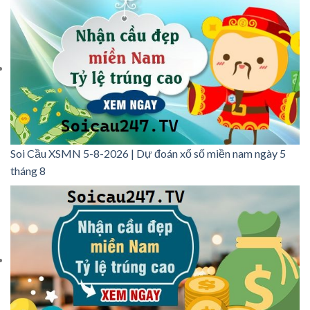
Soi Cầu XSMN 5-8-2026 | Dự đoán xổ số miền nam ngày 5
tháng 8