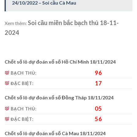
24/10/2022 – Soi cầu Cà Mau
Soi cầu miền bắc bạch thủ 18-11-
Xem thêm:
2024
Chốt số lô dự đoán xổ số Hồ Chí Minh 18/11/2024
96
BẠCH THỦ:
17
ĐẶC BIỆT:
Chốt số lô dự đoán xổ số Đồng Tháp 18/11/2024
05
BẠCH THỦ:
56
ĐẶC BIỆT:
Chốt số lô dự đoán xổ số Cà Mau 18/11/2024