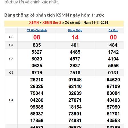
biệt uy tín và chính xác nhất.
Bảng thống kê phân tích XSMN ngày hôm trước