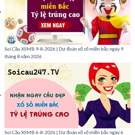
Soi Cầu XSMB 9-8-2026 | Dự đoán xổ số miền bắc ngày 9
tháng 8 năm 2026
Soi Cầu XSMB 6-8-2026 | Dự đoán xổ số miền bắc ngày 6