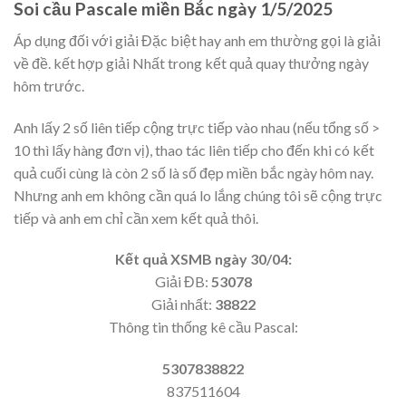
Soi cầu Pascale miền Bắc ngày 1/5/2025
Áp dụng đối với giải Đặc biệt hay anh em thường gọi là giải
về đề. kết hợp giải Nhất trong kết quả quay thưởng ngày
hôm trước.
Anh lấy 2 số liên tiếp cộng trực tiếp vào nhau (nếu tổng số >
10 thì lấy hàng đơn vị), thao tác liên tiếp cho đến khi có kết
quả cuối cùng là còn 2 số là số đẹp miền bắc ngày hôm nay.
Nhưng anh em không cần quá lo lắng chúng tôi sẽ cộng trực
tiếp và anh em chỉ cần xem kết quả thôi.
Kết quả XSMB ngày 30/04:
Giải ĐB:
53078
Giải nhất:
38822
Thông tin thống kê cầu Pascal:
53078
38822
837511604