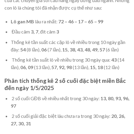
của các chuyên gia soi cầu hàng ngày đứng đầu ngành. Những
con lô là chúng tôi đã nhận được cụ thể như sau:
Lô gan MB
lâu ra nhất:
72 – 46 – 17 – 65 – 99
Đầu câm
3, 7
, đít câm
3
Thống kê tần suất các cặp lô về nhiều trong 10 ngày gần
đây:
54
(8 lần),
06
(7 lần),
15, 38, 43, 48, 49, 57
(6 lần)
Thống kê tần suất lô về nhiều trong 30 ngày qua:
43
(14
lần),
06, 09
(13 lần),
57, 92, 98
(13 lần),
15, 18
(12 lần)
Phân tích t
hống kê 2 số cuối đặc biệt miền Bắc
đến ngày 1/5/2025
2 số cuối GĐB về nhiều nhất trong 30 ngày:
13, 80, 93, 96,
97
2 số cuối giải đặc biệt lâu chưa ra trong 30 ngày:
20, 26,
27, 30, 31