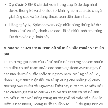
Dự đoán XSMB
chi tiết với những cặp lô đề đẹp nhất,
được thống kê và chọn lọc từ kinh nghiệm của các chuyên
gia hàng đầu và áp dụng thuật toán tiên tiến nhất.
Hàng ngày, tại Splashnewstv cập nhật bảng thống kê dự
đoán xổ số với độ chính xác cao, đã có nhiều anh em trúng
lớn dựa vào dự đoán này.
Vì sao soicau247tv là kênh Xổ số miền Bắc chuẩn và miễn
phí
Dù thường gọi là soi cầu xổ số miền Bắc nhưng anh em muốn
chơi đều có thể tham khảo các phiên dự đoán XSMB ngày ở
các nhà đài miền Bắc hoặc trung hay nam. Những số cầu dự
đoán được thực hiện đều và sẽ áp dụng cho những kỳ quay
thưởng vào chiều tối ngày mai. Điều này được thực hiện bởi
các chuyên gia tại soicau247s.tv và trở thành cơ sở để anh
em biết được khả năng trúng thưởng về số mấy, số cuối đặc
biệt là bao nhiêu, 3 càng lô đề chuẩn xác… Từ đó giúp bạn có