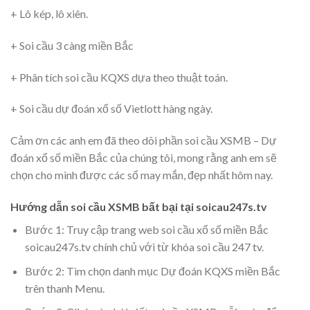
+ Lô kép, lô xiên.
+ Soi cầu 3 càng miền Bắc
+ Phân tích soi cầu KQXS dựa theo thuật toán.
+ Soi cầu dự đoán xổ số Vietlott hàng ngày.
Cảm ơn các anh em đã theo dõi phần soi cầu XSMB – Dự
đoán xổ số miền Bắc của chúng tôi, mong rằng anh em sẽ
chọn cho mình được các số may mắn, đẹp nhất hôm nay.
Hướng dẫn soi cầu XSMB bất bại tại soicau247s.tv
Bước 1: Truy cập trang web soi cầu xổ số miền Bắc
soicau247s.tv chính chủ với từ khóa soi cầu 247 tv.
Bước 2: Tìm chọn danh mục Dự đoán KQXS miền Bắc
trên thanh Menu.