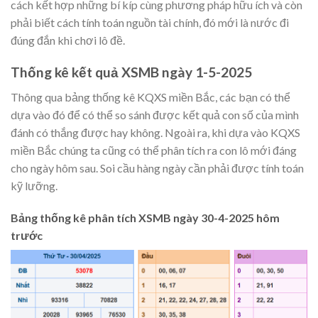
cách kết hợp những bí kíp cùng phương pháp hữu ích và còn
phải biết cách tính toán nguồn tài chính, đó mới là nước đi
đúng đắn khi chơi lô đề.
Thống kê kết quả XSMB ngày 1
-5-2025
Thông qua bảng thống kê KQXS miền Bắc, các bạn có thể
dựa vào đó để có thể so sánh được kết quả con số của mình
đánh có thắng được hay không. Ngoài ra, khi dựa vào KQXS
miền Bắc chúng ta cũng có thể phân tích ra con lô mới đáng
cho ngày hôm sau. Soi cầu hàng ngày cần phải được tính toán
kỹ lưỡng.
Bảng thống kê phân tích XSMB ngày 30-4-2025 hôm
trướ
c