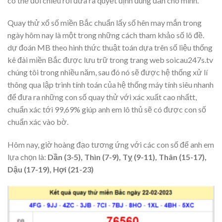
có thể đối chiếu rồi đưa ra quyết định đúng đắn cho mình.
Quay thử xổ số miền Bắc chuẩn lấy số hên may mắn trong
ngày hôm nay là một trong những cách tham khảo số lô đề.
dự đoán MB theo hình thức thuật toán dựa trên số liệu thống
kê đài miền Bắc được lưu trữ trong trang web soicau247s.tv
chúng tôi trong nhiều năm, sau đó nó sẽ được hệ thống xử lí
thông qua lập trình tính toán của hệ thống máy tính siêu nhanh
để đưa ra những con số quay thử với xác xuất cao nhấtt,
chuẩn xác tới 99,69% giúp anh em lô thủ sẽ có được con số
chuẩn xác vào bờ.
Hôm nay, giờ hoàng đạo tương ứng với các con số để anh em
lựa chọn là:
Dần (3-5), Thìn (7-9), Tỵ (9-11), Thân (15-17),
Dậu (17-19), Hợi (21-23)