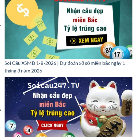
Soi Cầu XSMB 1-8-2026 | Dự đoán xổ số miền bắc ngày 1
tháng 8 năm 2026