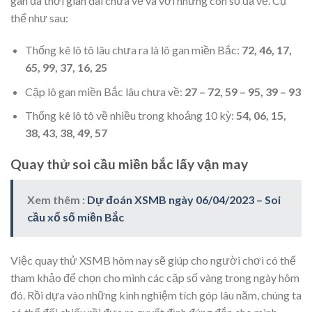
gan đã thời gian dài chưa về và với những con số đã về. Cụ
thể như sau:
Thống kê lô tô lâu chưa ra là lô gan miền Bắc:
72, 46, 17,
65, 99, 37, 16, 25
Cặp lô gan miền Bắc lâu chưa về:
27 – 72, 59 – 95, 39 – 93
Thống kê lô tô về nhiều trong khoảng 10 kỳ:
54, 06, 15,
38, 43, 38, 49, 57
Quay thử soi cầu miền bắc lấy vận may
Xem thêm :
Dự đoán XSMB ngày 06/04/2023 – Soi
cầu xổ số miền Bắc
Việc quay thử XSMB hôm nay sẽ giúp cho người chơi có thể
tham khảo để chọn cho mình các cặp số vàng trong ngày hôm
đó. Rồi dựa vào những kinh nghiệm tích góp lâu năm, chúng ta