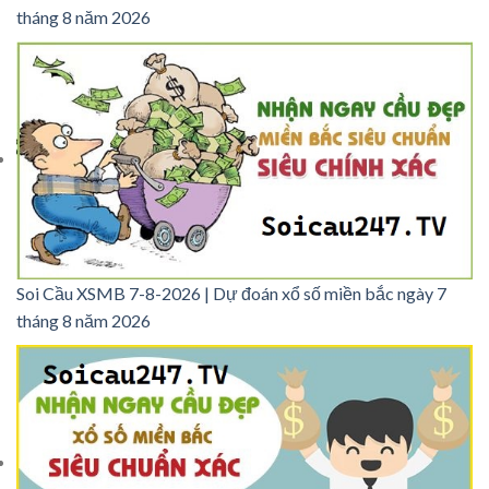
tháng 8 năm 2026
Soi Cầu XSMB 7-8-2026 | Dự đoán xổ số miền bắc ngày 7
tháng 8 năm 2026