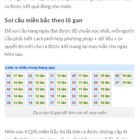
ra được kết quả đúng cho mình.
Soi cầu miền bắc theo lô gan
Để soi cầu hàng ngày đạt được độ chuẩn xác nhất, mỗi người
cần phải biết cách phối hợp phương pháp + dữ liệu + bí
quyết thì mới cho ra được kết mang lại may mắn cho ngày
hôm sau.
Dựa vào lô gan để tìm con số may mắn
Nhìn vào KQXS miền Bắc thì đã tính ra được những cặp lô