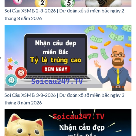
Soi Cầu XSMB 2-8-2026 | Dự đoán xổ số miền bắc ngày 2
tháng 8 năm 2026
Soi Cầu XSMB 3-8-2026 | Dự đoán xổ số miền bắc ngày 3
tháng 8 năm 2026