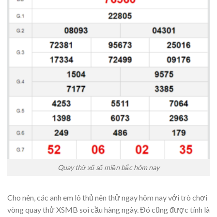
Quay thử xổ số miền bắc hôm nay
Cho nên, các anh em lô thủ nên thử ngay hôm nay với trò chơi
vòng quay thử XSMB soi cầu hàng ngày. Đó cũng được tính là