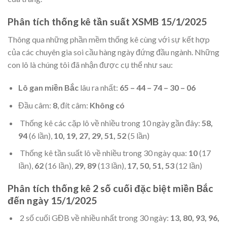
Phân tích thống kê tần suất XSMB 15/1/2025
Thông qua những phần mềm thống kê cùng với sự kết hợp
của các chuyên gia soi cầu hàng ngày đứng đầu ngành. Những
con lô là chúng tôi đã nhận được cụ thể như sau:
Lô gan miền Bắc
lâu ra nhất:
65 – 44 – 74 – 30 – 06
Đầu câm:
8
, đít câm:
Không có
Thống kê các cặp lô về nhiều trong 10 ngày gần đây:
58,
94
(6 lần),
10, 19, 27, 29, 51, 52
(5 lần)
Thống kê tần suất lô về nhiều trong 30 ngày qua:
10
(17
lần),
62
(16 lần),
29, 89
(13 lần),
17, 50, 51, 53
(12 lần)
Phân tích t
hống kê 2 số cuối đặc biệt miền Bắc
đến ngày 15/1/2025
2 số cuối GĐB về nhiều nhất trong 30 ngày:
13, 80, 93, 96,