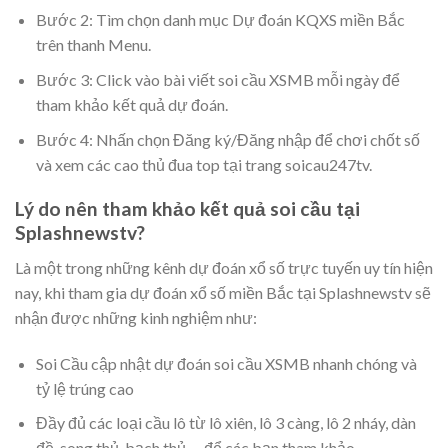
Bước 2: Tìm chọn danh mục Dự đoán KQXS miền Bắc
trên thanh Menu.
Bước 3: Click vào bài viết soi cầu XSMB mỗi ngày để
tham khảo kết quả dự đoán.
Bước 4: Nhấn chọn Đăng ký/Đăng nhập để chơi chốt số
và xem các cao thủ đua top tại trang soicau247tv.
Lý do nên tham khảo kết quả soi cầu tại
Splashnewstv?
Là một trong những kênh dự đoán xổ số trực tuyến uy tín hiện
nay, khi tham gia dự đoán xổ số miền Bắc tại Splashnewstv sẽ
nhận được những kinh nghiệm như:
Soi Cầu cập nhật dự đoán soi cầu XSMB nhanh chóng và
tỷ lệ trúng cao
Đầy đủ các loại cầu lô từ lô xiên, lô 3 càng, lô 2 nháy, dàn
đề, song thủ, bạch thủ,… để các bạn tham khảo.