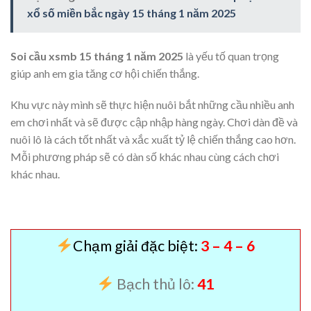
xổ số miền bắc ngày 15 tháng 1 năm 2025
Soi cầu xsmb 15 tháng 1 năm 2025
là yếu tố quan trọng
giúp anh em gia tăng cơ hội chiến thắng.
Khu vực này mình sẽ thực hiện nuôi bắt những cầu nhiều anh
em chơi nhất và sẽ
được cập nhập hàng ngày. Chơi dàn đề và
nuôi lô là cách tốt nhất và xắc xuất tỷ lệ chiến thắng cao hơn.
Mỗi phương pháp sẽ có dàn số khác nhau cùng cách chơi
khác nhau.
Chạm giải đặc biệt:
3 – 4 – 6
Bạch thủ lô:
41