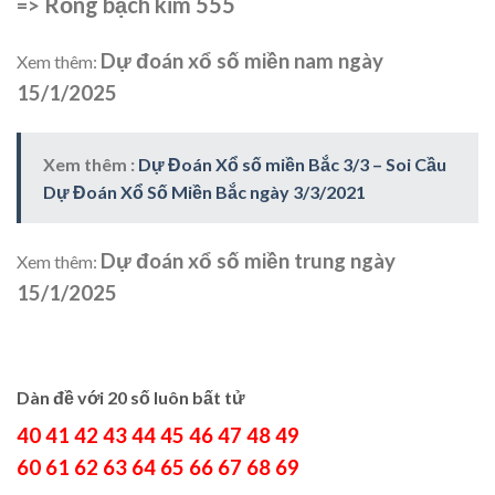
Rồng bạch kim 555
=>
Dự đoán xổ số miền nam ngày
Xem thêm:
15/1/2025
Xem thêm :
Dự Đoán Xổ số miền Bắc 3/3 – Soi Cầu
Dự Đoán Xổ Số Miền Bắc ngày 3/3/2021
Dự đoán xổ số miền trung ngày
Xem thêm:
15
/1/2025
Dàn đề với 20 số luôn bất tử
40 41 42 43 44 45 46 47 48 49
60 61 62 63 64 65 66 67 68 69