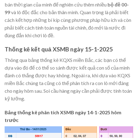
bán thời gian của mình để nghiên cứu thêm nhiều
bộ đề 00-
99
và lô độc đắc cho bản thân mình. Quan trọng là phải biết
cách kết hợp những bí kíp cùng phương pháp hữu ích và còn
phải biết cách tính toán nguồn tài chính, đó mới là nước đi
đúng đắn khi chơi lô đề.
Thống kê kết quả XSMB ngày 15
-1-2025
Thông qua bảng thống kê KQXS miền Bắc, các bạn có thể
dựa vào đó để có thể so sánh được kết quả con số của mình
đánh có thắng được hay không. Ngoài ra, khi dựa vào KQXS
miền Bắc chúng ta cũng có thể phân tích ra con lô mới đáng
cho ngày hôm sau. Soi cầu hàng ngày cần phải được tính toán
kỹ lưỡng.
Bảng thống kê phân tích XSMB ngày 14-1-2025 hôm
trướ
c