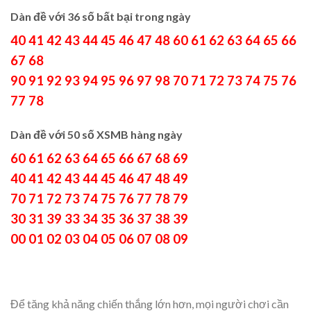
Dàn đề với 36 số bất bại trong ngày
40 41 42 43 44 45 46 47 48 60 61 62 63 64 65 66
67 68
90 91 92 93 94 95 96 97 98 70 71 72 73 74 75 76
77 78
Dàn đề với 50 số XSMB hàng ngày
60 61 62 63 64 65 66 67 68 69
40 41 42 43 44 45 46 47 48 49
70 71 72 73 74 75 76 77 78 79
30 31 39 33 34 35 36 37 38 39
00 01 02 03 04 05 06 07 08 09
Để tăng khả năng chiến thắng lớn hơn, mọi người chơi cần