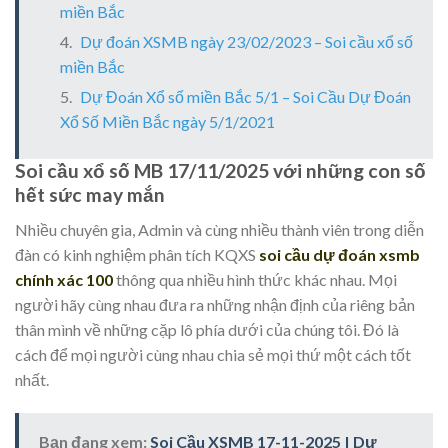
miền Bắc
Dự đoán XSMB ngày 23/02/2023 – Soi cầu xổ số
miền Bắc
Dự Đoán Xổ số miền Bắc 5/1 – Soi Cầu Dự Đoán
Xổ Số Miền Bắc ngày 5/1/2021
Soi cầu xổ số MB 17/11/2025 với những con số
hết sức may mắn
Nhiều chuyên gia, Admin và cùng nhiều thành viên trong diễn
đàn có kinh nghiệm phân tích KQXS
soi cầu dự đoán xsmb
chính xác 100
thông qua nhiều hình thức khác nhau. Mọi
người hãy cùng nhau đưa ra những nhận định của riêng bản
thân mình về những cặp lô phía dưới của chúng tôi. Đó là
cách để mọi người cùng nhau chia sẻ mọi thứ một cách tốt
nhất.
Bạn đang xem:
Soi Cầu XSMB 17-11-2025 | Dự