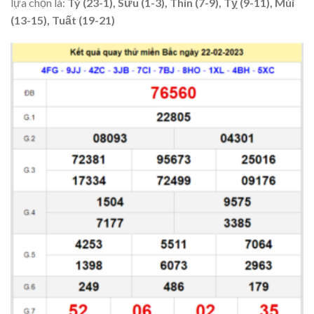
lựa chọn là:
Tý (23-1), Sửu (1-3), Thìn (7-9), Tỵ (9-11), Mùi
(13-15), Tuất (19-21)