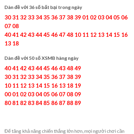
Dàn đề với 36 số bất bại trong ngày
30 31 32 33 34 35 36 37 38 39 01 02 03 04 05 06
07 08
40 41 42 43 44 45 46 47 48 10 11 12 13 14 15 16
13 18
Dàn đề với 50 số XSMB hàng ngày
40 41 42 43 44 45 46 43 48 49
30 31 32 33 34 35 36 37 38 39
10 11 12 13 14 15 16 13 18 19
00 01 02 03 04 05 06 07 08 09
80 81 82 83 84 85 86 87 88 89
Để tăng khả năng chiến thắng lớn hơn, mọi người chơi cần