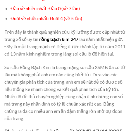
Đầu về nhiều nhất: Đầu 0 (về 7 lần)
Đuôi về nhiều nhất: Đuôi 4 (về 5 lần)
Trên đây là thành quả nghiên cứu kỹ lưỡng được cập nhật từ
trang xổ số uy tín
rồng bạch kim 247
lâu năm nhất hiện giờ.
Đây là một trang mạnh có tiếng được thành lập từ năm 2011
có 13 năm kinh nghiệm trong làng soi cầu lô đề hiện tại.
Soi cầu Rồng Bạch Kim là trang mạng soi cầu XSMB đã có từ
lâu mà không phải anh em nào cũng biết tới. Dựa vào các
chuyên gia phân tích của trang, anh em sẽ rất dễ có được số
liệu thống kê nhanh chóng và kết quả phân tích của kỳ tới.
Nhiều lô đề thủ chuyên nghiệp cũng nhận định những con số
mà trang này nhận định có tỷ lệ chuẩn xác rất cao. Bằng
chứng là đã có nhiều anh em ăn đậm thắng lớn nhờ dự đoán
của trang.