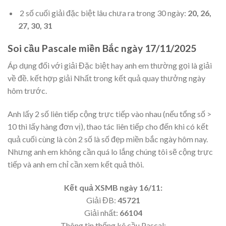
2 số cuối giải đặc biệt lâu chưa ra trong 30 ngày:
20, 26,
27, 30, 31
Soi cầu Pascale miền Bắc ngày 17/11/2025
Áp dụng đối với giải Đặc biệt hay anh em thường gọi là giải
về đề. kết hợp giải Nhất trong kết quả quay thưởng ngày
hôm trước.
Anh lấy 2 số liên tiếp cộng trực tiếp vào nhau (nếu tổng số >
10 thì lấy hàng đơn vị), thao tác liên tiếp cho đến khi có kết
quả cuối cùng là còn 2 số là số đẹp miền bắc ngày hôm nay.
Nhưng anh em không cần quá lo lắng chúng tôi sẽ cộng trực
tiếp và anh em chỉ cần xem kết quả thôi.
Kết quả XSMB ngày 16/11:
Giải ĐB:
45721
Giải nhất:
66104
Thông tin thống kê cầu Pascal: