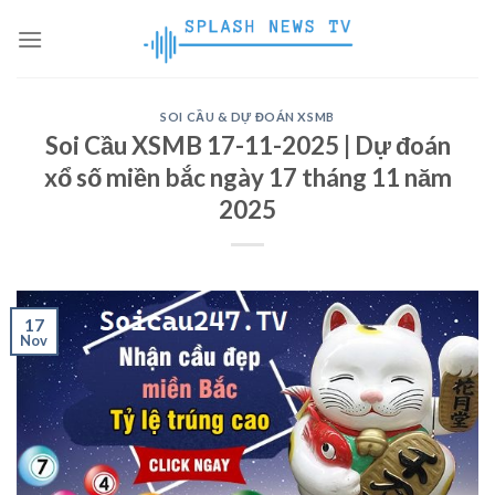
Skip
to
content
SOI CẦU & DỰ ĐOÁN XSMB
Soi Cầu XSMB 17-11-2025 | Dự đoán
xổ số miền bắc ngày 17 tháng 11 năm
2025
17
Nov