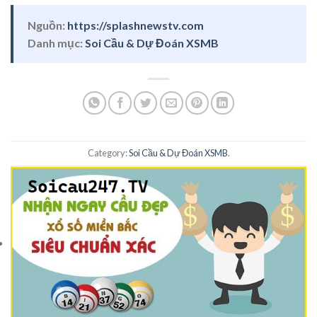
Nguồn:
https://splashnewstv.com
Danh mục:
Soi Cầu & Dự Đoán XSMB
Category:
Soi Cầu & Dự Đoán XSMB
.