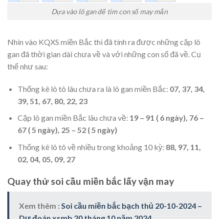
Dựa vào lô gan để tìm con số may mắn
Nhìn vào KQXS miền Bắc thì đã tính ra được những cặp lô
gan đã thời gian dài chưa về và với những con số đã về. Cụ
thể như sau:
Thống kê lô tô lâu chưa ra là lô gan miền Bắc:
07, 37, 34,
39, 51, 67, 80, 22, 23
Cặp lô gan miền Bắc lâu chưa về:
19 – 91 ( 6 ngày), 76 –
67 ( 5 ngày), 25 – 52 ( 5 ngày)
Thống kê lô tô về nhiều trong khoảng 10 kỳ:
88, 97, 11,
02, 04, 05, 09, 27
Quay thử soi cầu miền bắc lấy vận may
Xem thêm :
Soi cầu miền bắc bạch thủ 20-10-2024 –
Dự đoán xsmb 20 tháng 10 năm 2024