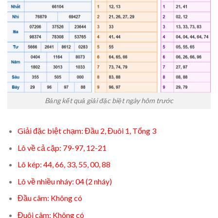
Bảng kết quả giải đặc biệt ngày hôm trước
Giải đặc biệt chạm: Đầu 2, Đuôi 1, Tổng 3
Lô về cả cặp: 79-97, 12-21
Lô kép: 44, 66, 33, 55, 00, 88
Lô về nhiều nháy: 04 (2 nháy)
Đầu câm: Không có
Đuôi câm: Không có