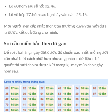
Lô 60 hôm sau sẽ nổ: 02, 46.
Lô về kép 77, hôm sau bạn hãy vào cầu: 25, 16.
Mọi người nên cập nhật thông tin thường xuyên thì mới đưa
ra được kết quả đúng cho mình.
Soi cầu miền bắc theo lô gan
Để soi cầu hàng ngày đạt được độ chuẩn xác nhất, mỗi người
cần phải biết cách phối hợp phương pháp + dữ liệu + bí
quyết thì mới cho ra được kết mang lại may mắn cho ngày
hôm sau.