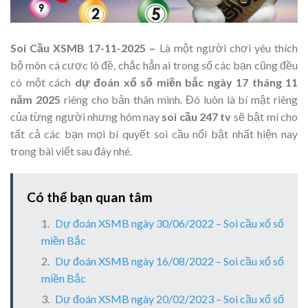
Soi Cầu XSMB 17-11-2025 –
Là một người chơi yêu thích
bộ môn cá cược lô đề, chắc hẳn ai trong số các bạn cũng đều
có một cách
dự đoán xổ số miền bắc ngày 17 tháng 11
năm 2025
riêng cho bản thân mình. Đó luôn là bí mật riêng
của từng người nhưng hôm nay
soi cầu 247 tv
sẽ bật mí cho
tất cả các bạn mọi bí quyết soi cầu nổi bật nhất hiện nay
trong bài viết sau đây nhé.
Có thể bạn quan tâm
Dự đoán XSMB ngày 30/06/2022 – Soi cầu xổ số
miền Bắc
Dự đoán XSMB ngày 16/08/2022 – Soi cầu xổ số
miền Bắc
Dự đoán XSMB ngày 20/02/2023 – Soi cầu xổ số