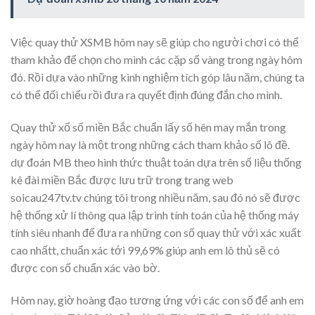
Việc quay thử XSMB hôm nay sẽ giúp cho người chơi có thể
tham khảo để chọn cho mình các cặp số vàng trong ngày hôm
đó. Rồi dựa vào những kinh nghiệm tích góp lâu năm, chúng ta
có thể đối chiếu rồi đưa ra quyết định đúng đắn cho mình.
Quay thử xổ số miền Bắc chuẩn lấy số hên may mắn trong
ngày hôm nay là một trong những cách tham khảo số lô đề.
dự đoán MB theo hình thức thuật toán dựa trên số liệu thống
kê đài miền Bắc được lưu trữ trong trang web
soicau247tv.tv chúng tôi trong nhiều năm, sau đó nó sẽ được
hệ thống xử lí thông qua lập trình tính toán của hệ thống máy
tính siêu nhanh để đưa ra những con số quay thử với xác xuất
cao nhấtt, chuẩn xác tới 99,69% giúp anh em lô thủ sẽ có
được con số chuẩn xác vào bờ.
Hôm nay, giờ hoàng đạo tương ứng với các con số để anh em