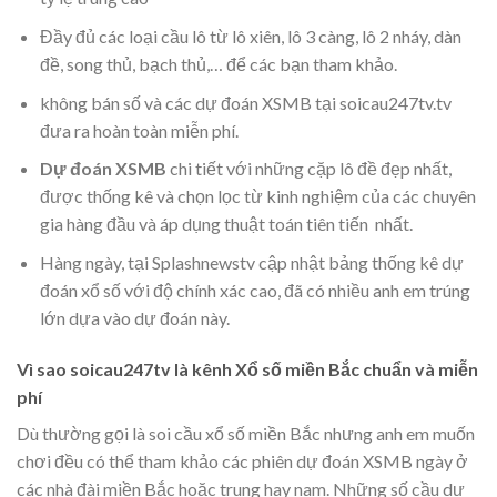
Đầy đủ các loại cầu lô từ lô xiên, lô 3 càng, lô 2 nháy, dàn
đề, song thủ, bạch thủ,… để các bạn tham khảo.
không bán số và các dự đoán XSMB tại soicau247tv.tv
đưa ra hoàn toàn miễn phí.
Dự đoán XSMB
chi tiết với những cặp lô đề đẹp nhất,
được thống kê và chọn lọc từ kinh nghiệm của các chuyên
gia hàng đầu và áp dụng thuật toán tiên tiến nhất.
Hàng ngày, tại Splashnewstv cập nhật bảng thống kê dự
đoán xổ số với độ chính xác cao, đã có nhiều anh em trúng
lớn dựa vào dự đoán này.
Vì sao soicau247tv là kênh Xổ số miền Bắc chuẩn và miễn
phí
Dù thường gọi là soi cầu xổ số miền Bắc nhưng anh em muốn
chơi đều có thể tham khảo các phiên dự đoán XSMB ngày ở
các nhà đài miền Bắc hoặc trung hay nam. Những số cầu dự