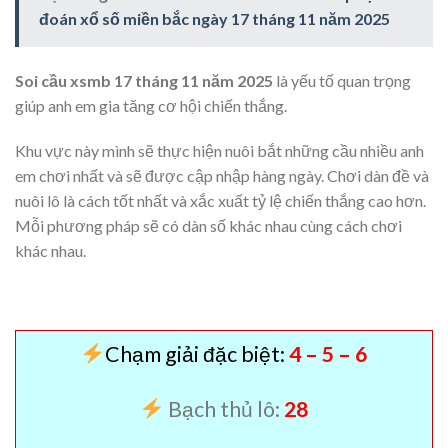
đoán xổ số miền bắc ngày 17 tháng 11 năm 2025
Soi cầu xsmb 17 tháng 11 năm 2025
là yếu tố quan trọng
giúp anh em gia tăng cơ hội chiến thắng.
Khu vực này mình sẽ thực hiện nuôi bắt những cầu nhiều anh
em chơi nhất và sẽ
được cập nhập hàng ngày. Chơi dàn đề và
nuôi lô là cách tốt nhất và xắc xuất tỷ lệ chiến thắng cao hơn.
Mỗi phương pháp sẽ có dàn số khác nhau cùng cách chơi
khác nhau.
Chạm giải đặc biệt:
4 – 5 – 6
Bạch thủ lô:
28