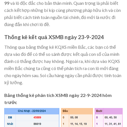
99
và lô độc đắc cho bản thân mình. Quan trọng là phải biết
cách kết hợp những bí kíp cùng phương pháp hữu ích và còn
phải biết cách tính toán nguồn tài chính, đó mới là nước đi
đúng đắn khi chơi lô đề.
Thống kê kết quả XSMB ngày 23
-9-2024
Thông qua bảng thống kê KQXS miền Bắc, các bạn có thể
dựa vào đó để có thể so sánh được kết quả con số của mình
đánh có thắng được hay không. Ngoài ra, khi dựa vào KQXS
miền Bắc chúng ta cũng có thể phân tích ra con lô mới đáng
cho ngày hôm sau. Soi cầu hàng ngày cần phải được tính toán
kỹ lưỡng.
Bảng thống kê phân tích XSMB ngày 22-9-2024 hôm
trướ
c