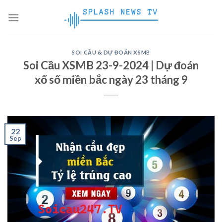
Skip
to
content
SOI CẦU & DỰ ĐOÁN XSMB
Soi Cầu XSMB 23-9-2024 | Dự đoán
xổ số miền bắc ngày 23 tháng 9
22
Sep