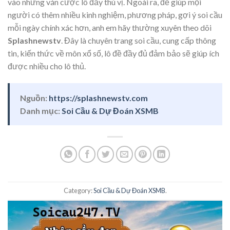
vào những ván cược lô đầy thú vị. Ngoài ra, để giúp mọi
người có thêm nhiều kinh nghiệm, phương pháp, gợi ý soi cầu
mỗi ngày chính xác hơn, anh em hãy thường xuyên theo dõi
Splashnewstv
. Đây là chuyên trang soi cầu, cung cấp thông
tin, kiến thức về môn xổ số, lô đề đầy đủ đảm bảo sẽ giúp ích
được nhiều cho lô thủ.
Nguồn:
https://splashnewstv.com
Danh mục:
Soi Cầu & Dự Đoán XSMB
Category:
Soi Cầu & Dự Đoán XSMB
.