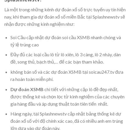
Là một trong những kênh dự đoán xổ số trực tuyến uy tín hiện
nay, khi tham gia dự đoán xổ số miền Bắc tại Splashnewstv sẽ
nhận được những kinh nghiệm như:
Soi Cầu cập nhật dự đoán soi cầu XSMB nhanh chóng và
tỷ lệ trúng cao
Đầy đủ các loại cầu lô từ lô xiên, lô 3 càng, lô 2 nháy, dàn
đề, song thủ, bạch thủ,… để các bạn tham khảo.
không bán số và các dự đoán XSMB tại soicau247.tv đưa
ra hoàn toàn miễn phí.
Dự đoán XSMB
chi tiết với những cặp lô đề đẹp nhất,
được thống kê và chọn lọc từ kinh nghiệm của các chuyên
gia hàng đầu và áp dụng thuật toán tiên tiến nhất.
Hàng ngày, tại Splashnewstv cập nhật bảng thống kê dự
đoán xổ số với độ chính xác cao, đã có nhiều anh em trúng
lớn dựa vào dự đoán này.