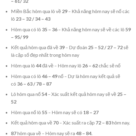
– 61/ 32
Miền Bắc hôm qua lô về
29
– Khả năng hôm nay sẽ nổ các
lô
23 – 32 / 34 – 43
Hôm qua có lô
35 – 36
– Khả năng hôm nay sẽ về các lô
59
– 95/ 99
Kết quả hôm qua đã về
39
– Dự đoán
25 – 52 / 27 – 72
sẽ
là cặp số đẹp nhất trong hôm nay
Hôm qua lô
44
đã về – Hôm nay lô
26 – 62
chắc sẽ nổ
Hôm qua có lô
46 – 49
nổ – Dự là hôm nay kết quả sẽ
có
36 – 63 / 78 – 87
Lô hôm qua nổ
54
– Xác suất kết quả hôm nay sẽ về
25 –
52
Hôm qua nổ lô
55
– Hôm nay sẽ có
18 – 27
Kết quả hôm qua về
70
– Xác suất ra cặp
72 – 83
hôm nay.
87
hôm qua về – Hôm nay sẽ ra
48 – 84
.