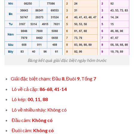
Bảng kết quả giải đặc biệt ngày hôm trước
Giải đặc biệt chạm: Đầu
8
, Đuôi
9
, Tổng
7
Lô về cả cặp:
86-68, 41-14
Lô kép:
00, 11, 88
Lô về nhiều nháy: Không có
Đầu câm:
Không có
Đuôi câm:
Không có