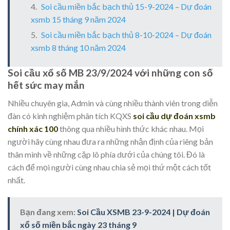
Soi cầu miền bắc bạch thủ 15-9-2024 – Dự đoán
xsmb 15 tháng 9 năm 2024
Soi cầu miền bắc bạch thủ 8-10-2024 – Dự đoán
xsmb 8 tháng 10 năm 2024
Soi cầu xổ số MB 23/9/2024 với những con số
hết sức may mắn
Nhiều chuyên gia, Admin và cùng nhiều thành viên trong diễn
đàn có kinh nghiệm phân tích KQXS
soi cầu dự đoán xsmb
chính xác 100
thông qua nhiều hình thức khác nhau. Mọi
người hãy cùng nhau đưa ra những nhận định của riêng bản
thân mình về những cặp lô phía dưới của chúng tôi. Đó là
cách để mọi người cùng nhau chia sẻ mọi thứ một cách tốt
nhất.
Bạn đang xem:
Soi Cầu XSMB 23-9-2024 | Dự đoán
xổ số miền bắc ngày 23 tháng 9