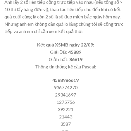
Anh lấy 2 số liên tiếp cộng trực tiếp vào nhau (nếu tổng số >
10 thì lấy hàng đơn vị), thao tác liên tiếp cho đến khi có kết
quả cuối cùng là còn 2 số là số đẹp miền bắc ngày hôm nay.
Nhưng anh em không cần quá lo lắng chúng tôi sẽ cộng trực
tiếp và anh em chỉ cần xem kết quả thôi.
Kết quả XSMB ngày 22/09:
Giải ĐB:
45889
Giải nhất:
86619
Thông tin thống kê cầu Pascal:
45889
86619
936774270
29341697
1275756
392221
21443
3587