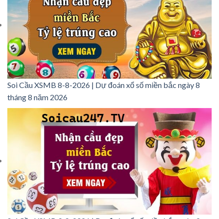
Soi Cầu XSMB 8-8-2026 | Dự đoán xổ số miền bắc ngày 8
tháng 8 năm 2026