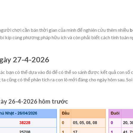
người chơi cần bán thời gian của mình để nghiên cứu thêm nhiều
b
bí kíp cùng phương pháp hữu ích và còn phải biết cách tính toán n
gày 27
-4-2026
c bạn có thể dựa vào đó để có thể so sánh được kết quả con số 
a cũng có thể phân tích ra con lô mới đáng cho ngày hôm sau. Soi
gày 26-4-2026 hôm trư
ớ
c