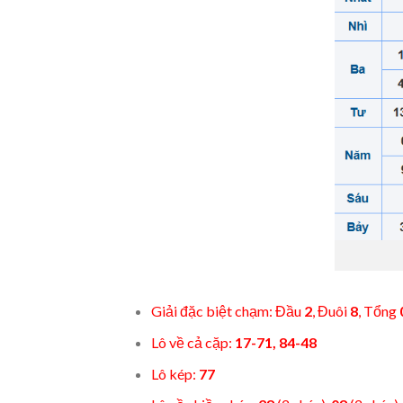
Giải đặc biệt chạm: Đầu
2
, Đuôi
8
, Tổng
Lô về cả cặp:
17-71, 84-48
Lô kép:
77