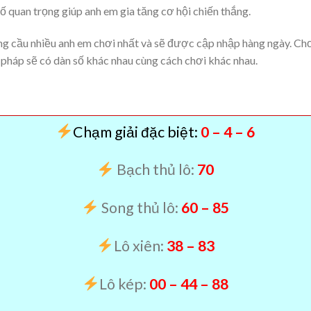
tố quan trọng giúp anh em gia tăng cơ hội chiến thắng.
g cầu nhiều anh em chơi nhất và sẽ
được cập nhập hàng ngày. Chơi 
pháp sẽ có dàn số khác nhau cùng cách chơi khác nhau.
Chạm giải đặc biệt:
0 – 4 – 6
Bạch thủ lô:
70
Song thủ lô:
60 – 85
Lô xiên:
38 – 83
Lô kép:
00 – 44 – 88