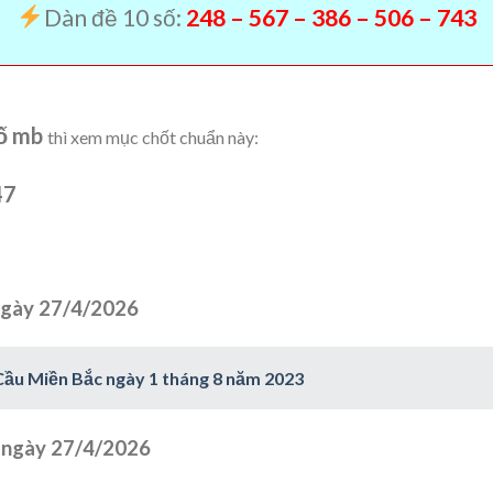
Dàn đề 10 số:
248 – 567 – 386 – 506 – 743
số mb
thì xem mục chốt chuẩn này:
47
ngày 27/4/2026
ầu Miền Bắc ngày 1 tháng 8 năm 2023
 ngày 27
/4/2026