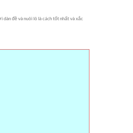
dàn đề và nuôi lô là cách tốt nhất và xắc