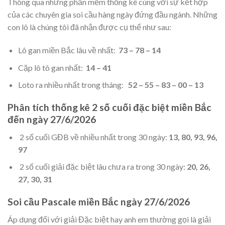
Thông qua những phần mềm thống kê cùng với sự kết hợp
của các chuyên gia soi cầu hàng ngày đứng đầu ngành. Những
con lô là chúng tôi đã nhận được cụ thể như sau:
Lô gan miền Bắc lâu về nhất:
73 – 78 – 14
Cặp lô tô gan nhất:
14 – 41
Loto ra nhiều nhất trong tháng:
52 – 55 – 83 – 00 – 13
Phân tích t
hống kê 2 số cuối đặc biệt miền Bắc
đến ngày 27/6/2026
2 số cuối GĐB về nhiều nhất trong 30 ngày:
13, 80, 93, 96,
97
2 số cuối giải đặc biệt lâu chưa ra trong 30 ngày:
20, 26,
27, 30, 31
Soi cầu Pascale miền Bắc ngày 27/6/2026
Áp dụng đối với giải Đặc biệt hay anh em thường gọi là giải