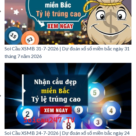
Soi Cầu XSMB 31-7-2026 | Dự đoán xổ số miền bắc ngày 31
tháng 7 năm 2026
Soi Cầu XSMB 24-7-2026 | Dự đoán xổ số miền bắc ngày 24