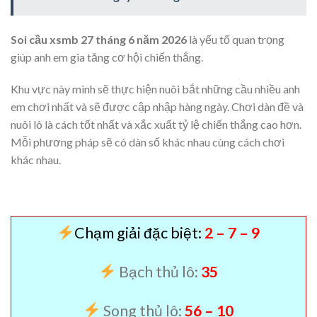
Soi cầu xsmb 27 tháng 6 năm 2026
là yếu tố quan trọng
giúp anh em gia tăng cơ hội chiến thắng.
Khu vực này mình sẽ thực hiện nuôi bắt những cầu nhiều anh
em chơi nhất và sẽ
được cập nhập hàng ngày. Chơi dàn đề và
nuôi lô là cách tốt nhất và xắc xuất tỷ lệ chiến thắng cao hơn.
Mỗi phương pháp sẽ có dàn số khác nhau cùng cách chơi
khác nhau.
Chạm giải đặc biệt:
2 – 7 – 9
Bạch thủ lô:
35
Song thủ lô:
56 – 10