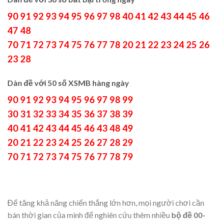
90 91 92 93 94 95 96 97 98 40 41 42 43 44 45 46
47 48
70 71 72 73 74 75 76 77 78 20 21 22 23 24 25 26
23 28
Dàn đề với 50 số XSMB hàng ngày
90 91 92 93 94 95 96 97 98 99
30 31 32 33 34 35 36 37 38 39
40 41 42 43 44 45 46 43 48 49
20 21 22 23 24 25 26 27 28 29
70 71 72 73 74 75 76 77 78 79
Để tăng khả năng chiến thắng lớn hơn, mọi người chơi cần
bán thời gian của mình để nghiên cứu thêm nhiều
bộ đề 00-