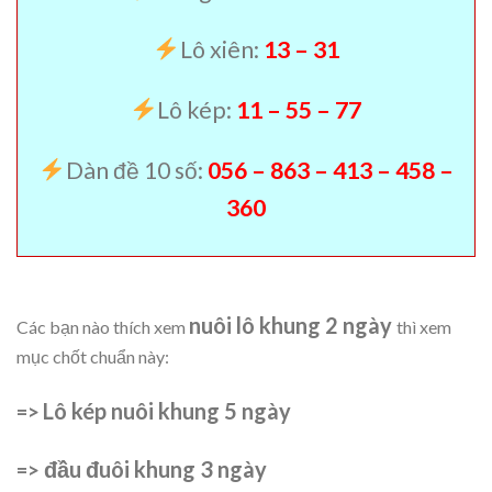
Lô xiên:
13 – 31
Lô kép:
11 – 55 – 77
Dàn đề 10 số:
056 – 863 – 413 – 458 –
360
nuôi lô khung 2 ngày
Các bạn nào thích xem
thì xem
mục chốt chuẩn này:
Lô kép nuôi khung 5 ngày
=>
đầu đuôi khung 3 ngày
=>