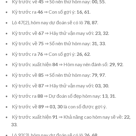
Kỳ trước về
45
⇒ Số nên thử hôm nay:
00, 55
.
Kỳ trước ra
46
⇒ Con số gợi ý:
16, 61
.
Lô 47(2), hôm nay dự đoán sẽ có lô
78, 87
.
Kỳ trước về
67
⇒ Hãy thử vận may với:
23, 32
.
Kỳ trước về
75
⇒ Số nên thử hôm nay:
31, 33
.
Kỳ trước ra
76
⇒ Con số gợi ý:
26, 62
.
Kỳ trước xuất hiện
84
⇒ Hôm nay nên đánh số:
29, 92
.
Kỳ trước về
85
⇒ Số nên thử hôm nay:
79, 97
.
Kỳ trước về
87
⇒ Hãy thử vận may với:
03, 30
.
Kỳ trước ra
88
⇒ Dự đoán số đẹp hôm nay:
13, 31
.
Kỳ trước về
89
⇒
03, 30
là con số được gợi ý.
Kỳ trước xuất hiện
91
⇒ Khả năng cao hôm nay sẽ về:
22,
33
.
Lô 92(3), hôm nay dự đoán sẽ có lô
26, 68
.