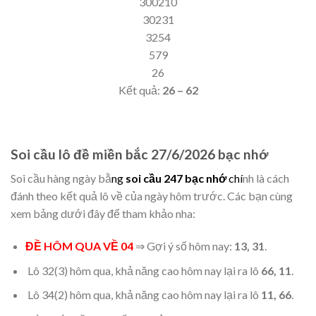
300210
30231
3254
579
26
Kết quả:
26 – 62
Soi cầu lô đề miền bắc 27/6
/2026
bạc nhớ
Soi cầu hàng ngày bằ
ng
soi cầu 247 bạc nhớ
chí
nh là cách
đánh theo kết quả lô về của ngày hôm trước. Các bạn cùng
xem bảng dưới đây để tham khảo nha:
ĐỀ HÔM QUA VỀ 04
⇒ Gợi ý số hôm nay:
13, 31
.
Lô 32(3) hôm qua, khả năng cao hôm nay lại ra lô
66, 11
.
Lô 34(2) hôm qua, khả năng cao hôm nay lại ra lô
11, 66
.