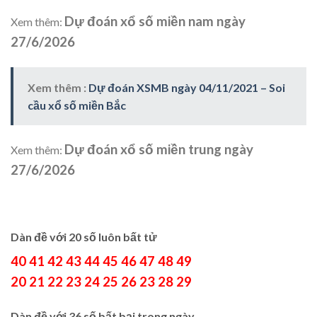
Dự đoán xổ số miền nam ngày
Xem thêm:
27/6/2026
Xem thêm :
Dự đoán XSMB ngày 04/11/2021 – Soi
cầu xổ số miền Bắc
Dự đoán xổ số miền trung ngày
Xem thêm:
27
/6/2026
Dàn đề với 20 số luôn bất tử
40 41 42 43 44 45 46 47 48 49
20 21 22 23 24 25 26 23 28 29
Dàn đề với 36 số bất bại trong ngày