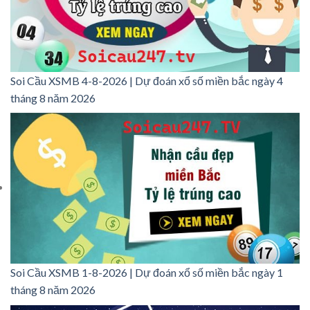
Soi Cầu XSMB 4-8-2026 | Dự đoán xổ số miền bắc ngày 4
tháng 8 năm 2026
Soi Cầu XSMB 1-8-2026 | Dự đoán xổ số miền bắc ngày 1
tháng 8 năm 2026