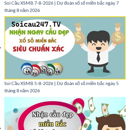
Soi Cầu XSMB 7-8-2026 | Dự đoán xổ số miền bắc ngày 7
tháng 8 năm 2026
Soi Cầu XSMB 5-8-2026 | Dự đoán xổ số miền bắc ngày 5
tháng 8 năm 2026