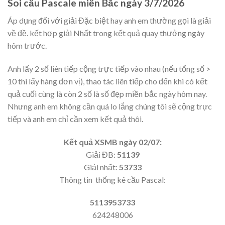
Soi cầu Pascale miền Bắc ngày 3/7/2026
Áp dụng đối với giải Đặc biệt hay anh em thường gọi là giải
về đề. kết hợp giải Nhất trong kết quả quay thưởng ngày
hôm trước.
Anh lấy 2 số liên tiếp cộng trực tiếp vào nhau (nếu tổng số >
10 thì lấy hàng đơn vị), thao tác liên tiếp cho đến khi có kết
quả cuối cùng là còn 2 số là số đẹp miền bắc ngày hôm nay.
Nhưng anh em không cần quá lo lắng chúng tôi sẽ cộng trực
tiếp và anh em chỉ cần xem kết quả thôi.
Kết quả XSMB ngày 02/07:
Giải ĐB:
51139
Giải nhất:
53733
Thông tin
thống kê
cầu Pascal:
51139
53733
624248006