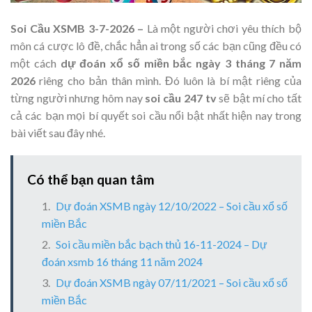
Soi Cầu XSMB 3-7-2026 –
Là một người chơi yêu thích bộ
môn cá cược lô đề, chắc hẳn ai trong số các bạn cũng đều có
một cách
dự đoán xổ số miền bắc ngày 3 tháng 7 năm
2026
riêng cho bản thân mình. Đó luôn là bí mật riêng của
từng người nhưng hôm nay
soi cầu 247 tv
sẽ bật mí cho tất
cả các bạn mọi bí quyết soi cầu nổi bật nhất hiện nay trong
bài viết sau đây nhé.
Có thể bạn quan tâm
Dự đoán XSMB ngày 12/10/2022 – Soi cầu xổ số
miền Bắc
Soi cầu miền bắc bạch thủ 16-11-2024 – Dự
đoán xsmb 16 tháng 11 năm 2024
Dự đoán XSMB ngày 07/11/2021 – Soi cầu xổ số
miền Bắc