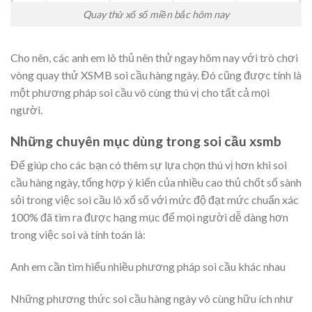
Quay thử xổ số miền bắc hôm nay
Cho nên, các anh em lô thủ nên thử ngay hôm nay với trò chơi
vòng quay thử XSMB soi cầu hàng ngày. Đó cũng được tính là
một phương pháp soi cầu vô cùng thú vị cho tất cả mọi
người.
Những chuyên mục dùng trong soi cầu xsmb
Để giúp cho các bạn có thêm sự lựa chọn thú vị hơn khi soi
cầu hàng ngày, tổng hợp ý kiến của nhiều cao thủ chốt số sành
sỏi trong việc soi cầu lô xổ số với mức độ đạt mức chuẩn xác
100% đã tìm ra được hạng mục để mọi người dễ dàng hơn
trong việc soi và tính toán là:
Anh em cần tìm hiểu nhiều phương pháp soi cầu khác nhau
Những phương thức soi cầu hàng ngày vô cùng hữu ích như