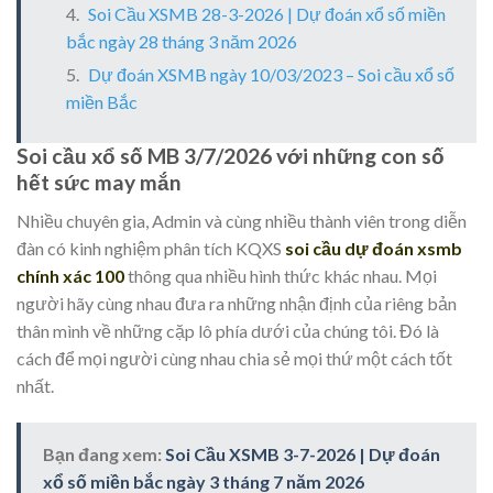
Soi Cầu XSMB 28-3-2026 | Dự đoán xổ số miền
bắc ngày 28 tháng 3 năm 2026
Dự đoán XSMB ngày 10/03/2023 – Soi cầu xổ số
miền Bắc
Soi cầu xổ số MB 3/7/2026 với những con số
hết sức may mắn
Nhiều chuyên gia, Admin và cùng nhiều thành viên trong diễn
đàn có kinh nghiệm phân tích KQXS
soi cầu dự đoán xsmb
chính xác 100
thông qua nhiều hình thức khác nhau. Mọi
người hãy cùng nhau đưa ra những nhận định của riêng bản
thân mình về những cặp lô phía dưới của chúng tôi. Đó là
cách để mọi người cùng nhau chia sẻ mọi thứ một cách tốt
nhất.
Bạn đang xem:
Soi Cầu XSMB 3-7-2026 | Dự đoán
xổ số miền bắc ngày 3 tháng 7 năm 2026