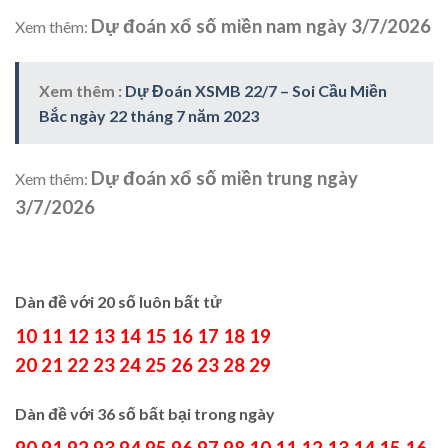
Dự đoán xổ số miền nam ngày 3/7/2026
Xem thêm:
Xem thêm :
Dự Đoán XSMB 22/7 – Soi Cầu Miền
Bắc ngày 22 tháng 7 năm 2023
Dự đoán xổ số miền trung ngày
Xem thêm:
3
/7/2026
Dàn đề với 20 số luôn bất tử
10 11 12 13 14 15 16 17 18 19
20 21 22 23 24 25 26 23 28 29
Dàn đề với 36 số bất bại trong ngày
90 91 92 93 94 95 96 97 98 10 11 12 13 14 15 16