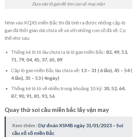
Dựa vào lô gan để tìm con số may mắn
Nhìn vào KQXS miền Bắc thì đã tính ra được những cặp lô
gan đã thời gian dài chưa về và với những con số đã về. Cụ
thể như sau:
Thống kê lô tô lâu chưa ra là lô gan miền Bắc:
82, 49, 53,
71, 79, 04, 45, 37, 65, 89
Cặp lô gan miền Bắc lâu chưa về:
13 – 31 ( 6 lần), 45 – 54 (
4 lần), 35 – 53 ( 4ngày)
Thống kê lô tô về nhiều trong khoảng 10 kỳ:
30, 52, 64,
87, 90, 91, 81, 93, 56
Quay thử soi cầu miền bắc lấy vận may
Xem thêm :
Dự đoán XSMB ngày 31/01/2023 – Soi
cầu xổ số miền Bắc