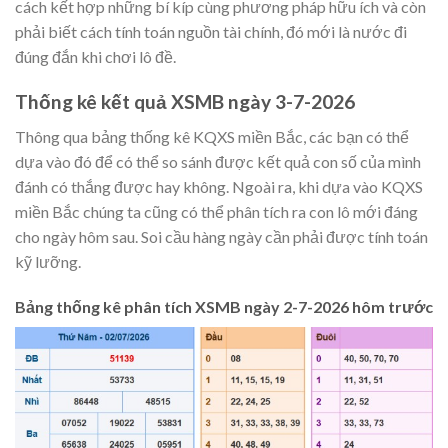
cách kết hợp những bí kíp cùng phương pháp hữu ích và còn
phải biết cách tính toán nguồn tài chính, đó mới là nước đi
đúng đắn khi chơi lô đề.
Thống kê kết quả XSMB ngày 3
-7-2026
Thông qua bảng thống kê KQXS miền Bắc, các bạn có thể
dựa vào đó để có thể so sánh được kết quả con số của mình
đánh có thắng được hay không. Ngoài ra, khi dựa vào KQXS
miền Bắc chúng ta cũng có thể phân tích ra con lô mới đáng
cho ngày hôm sau. Soi cầu hàng ngày cần phải được tính toán
kỹ lưỡng.
Bảng thống kê phân tích XSMB ngày 2-7-2026 hôm trư
ớ
c