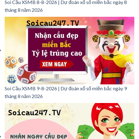
Soi Cầu XSMB 8-8-2026 | Dự đoán xổ số miền bắc ngày 8
tháng 8 năm 2026
Soi Cầu XSMB 9-8-2026 | Dự đoán xổ số miền bắc ngày 9
tháng 8 năm 2026