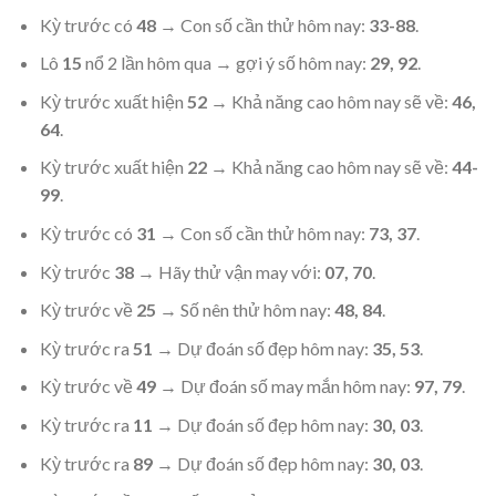
Kỳ trước có
48
→ Con số cần thử hôm nay:
33-88
.
Lô
15
nổ 2 lần hôm qua → gợi ý số hôm nay:
29, 92
.
Kỳ trước xuất hiện
52
→ Khả năng cao hôm nay sẽ về:
46,
64
.
Kỳ trước xuất hiện
22
→ Khả năng cao hôm nay sẽ về:
44-
99
.
Kỳ trước có
31
→ Con số cần thử hôm nay:
73, 37
.
Kỳ trước
38
→ Hãy thử vận may với:
07, 70
.
Kỳ trước về
25
→ Số nên thử hôm nay:
48, 84
.
Kỳ trước ra
51
→ Dự đoán số đẹp hôm nay:
35, 53
.
Kỳ trước về
49
→ Dự đoán số may mắn hôm nay:
97, 79
.
Kỳ trước ra
11
→ Dự đoán số đẹp hôm nay:
30, 03
.
Kỳ trước ra
89
→ Dự đoán số đẹp hôm nay:
30, 03
.