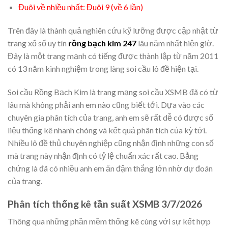
Đuôi về nhiều nhất: Đuôi 9 (về 6 lần)
Trên đây là thành quả nghiên cứu kỹ lưỡng được cập nhật từ
trang xổ số uy tín
rồng bạch kim 247
lâu năm nhất hiện giờ.
Đây là một trang mạnh có tiếng được thành lập từ năm 2011
có 13 năm kinh nghiệm trong làng soi cầu lô đề hiện tại.
Soi cầu Rồng Bạch Kim là trang mạng soi cầu XSMB đã có từ
lâu mà không phải anh em nào cũng biết tới. Dựa vào các
chuyên gia phân tích của trang, anh em sẽ rất dễ có được số
liệu thống kê nhanh chóng và kết quả phân tích của kỳ tới.
Nhiều lô đề thủ chuyên nghiệp cũng nhận định những con số
mà trang này nhận định có tỷ lệ chuẩn xác rất cao. Bằng
chứng là đã có nhiều anh em ăn đậm thắng lớn nhờ dự đoán
của trang.
Phân tích thống kê tần suất XSMB 3/7/2026
Thông qua những phần mềm thống kê cùng với sự kết hợp