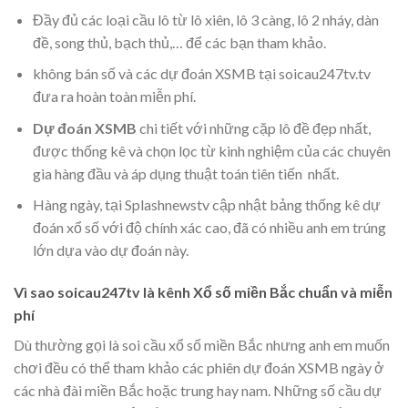
Đầy đủ các loại cầu lô từ lô xiên, lô 3 càng, lô 2 nháy, dàn
đề, song thủ, bạch thủ,… để các bạn tham khảo.
không bán số và các dự đoán XSMB tại soicau247tv.tv
đưa ra hoàn toàn miễn phí.
Dự đoán XSMB
chi tiết với những cặp lô đề đẹp nhất,
được thống kê và chọn lọc từ kinh nghiệm của các chuyên
gia hàng đầu và áp dụng thuật toán tiên tiến nhất.
Hàng ngày, tại Splashnewstv cập nhật bảng thống kê dự
đoán xổ số với độ chính xác cao, đã có nhiều anh em trúng
lớn dựa vào dự đoán này.
Vì sao soicau247tv là kênh Xổ số miền Bắc chuẩn và miễn
phí
Dù thường gọi là soi cầu xổ số miền Bắc nhưng anh em muốn
chơi đều có thể tham khảo các phiên dự đoán XSMB ngày ở
các nhà đài miền Bắc hoặc trung hay nam. Những số cầu dự