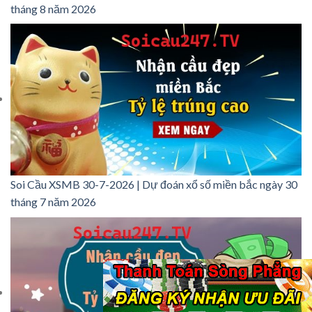
tháng 8 năm 2026
Soi Cầu XSMB 30-7-2026 | Dự đoán xổ số miền bắc ngày 30
tháng 7 năm 2026