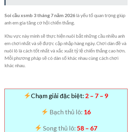
Soi cầu xsmb 3 tháng 7 năm 2026
là yếu tố quan trọng giúp
anh em gia tăng cơ hội chiến thắng.
Khu vực này mình sẽ thực hiện nuôi bắt những cầu nhiều anh
em chơi nhất và sẽ
được cập nhập hàng ngày. Chơi dàn đề và
nuôi lô là cách tốt nhất và xắc xuất tỷ lệ chiến thắng cao hơn.
Mỗi phương pháp sẽ có dàn số khác nhau cùng cách chơi
khác nhau.
Chạm giải đặc biệt:
2 – 7 – 9
Bạch thủ lô:
16
Song thủ lô:
58 – 67