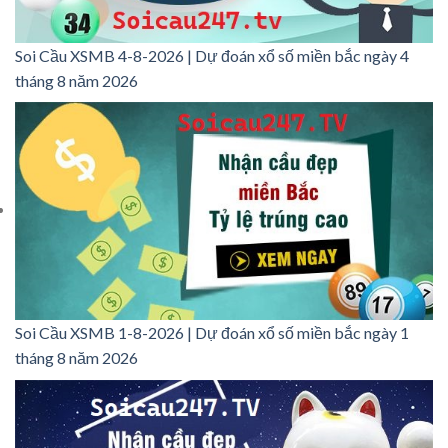
Soi Cầu XSMB 4-8-2026 | Dự đoán xổ số miền bắc ngày 4
tháng 8 năm 2026
Soi Cầu XSMB 1-8-2026 | Dự đoán xổ số miền bắc ngày 1
tháng 8 năm 2026