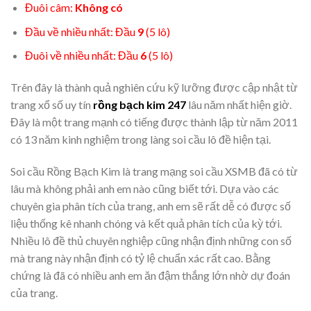
Đuôi câm:
Không có
Đầu về nhiều nhất: Đầu
9
(5 lô)
Đuôi về nhiều nhất: Đầu
6
(5 lô)
Trên đây là thành quả nghiên cứu kỹ lưỡng được cập nhật từ
trang xổ số uy tín
rồng bạch kim 247
lâu năm nhất hiện giờ.
Đây là một trang mạnh có tiếng được thành lập từ năm 2011
có 13 năm kinh nghiệm trong làng soi cầu lô đề hiện tại.
Soi cầu Rồng Bạch Kim là trang mạng soi cầu XSMB đã có từ
lâu mà không phải anh em nào cũng biết tới. Dựa vào các
chuyên gia phân tích của trang, anh em sẽ rất dễ có được số
liệu thống kê nhanh chóng và kết quả phân tích của kỳ tới.
Nhiều lô đề thủ chuyên nghiệp cũng nhận định những con số
mà trang này nhận định có tỷ lệ chuẩn xác rất cao. Bằng
chứng là đã có nhiều anh em ăn đậm thắng lớn nhờ dự đoán
của trang.