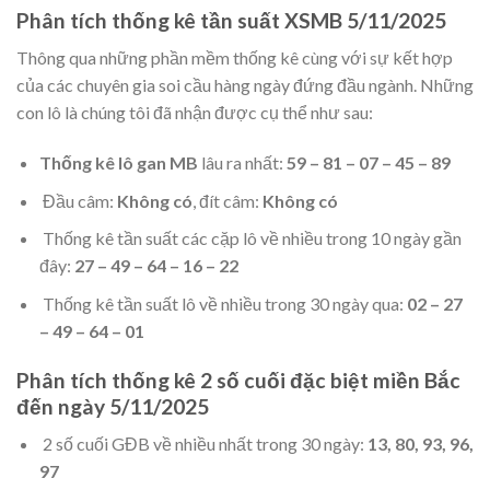
Phân tích thống kê tần suất XSMB 5/11/2025
Thông qua những phần mềm thống kê cùng với sự kết hợp
của các chuyên gia soi cầu hàng ngày đứng đầu ngành. Những
con lô là chúng tôi đã nhận được cụ thể như sau:
Thống kê lô gan MB
lâu ra nhất:
59 – 81 – 07 – 45 – 89
Đầu câm:
Không có
, đít câm:
Không có
Thống kê tần suất các cặp lô về nhiều trong 10 ngày gần
đây:
27 – 49 – 64 – 16 – 22
Thống kê tần suất lô về nhiều trong 30 ngày qua:
02 – 27
– 49 – 64 – 01
Phân tích t
hống kê 2 số cuối đặc biệt miền Bắc
đến ngày 5/11/2025
2 số cuối GĐB về nhiều nhất trong 30 ngày:
13, 80, 93, 96,
97