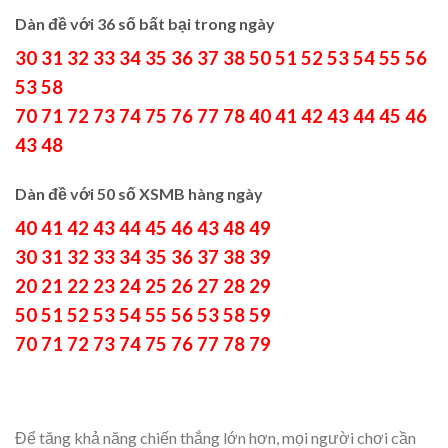
Dàn đề với 36 số bất bại trong ngày
30 31 32 33 34 35 36 37 38 50 51 52 53 54 55 56
53 58
70 71 72 73 74 75 76 77 78 40 41 42 43 44 45 46
43 48
Dàn đề với 50 số XSMB hàng ngày
40 41 42 43 44 45 46 43 48 49
30 31 32 33 34 35 36 37 38 39
20 21 22 23 24 25 26 27 28 29
50 51 52 53 54 55 56 53 58 59
70 71 72 73 74 75 76 77 78 79
Để tăng khả năng chiến thắng lớn hơn, mọi người chơi cần