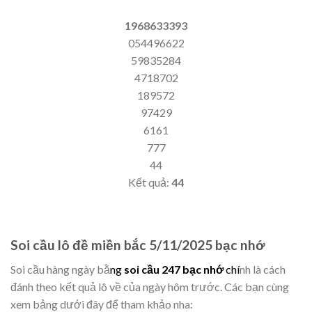
19686
33393
054496622
59835284
4718702
189572
97429
6161
777
44
Kết quả:
44
Soi cầu lô đề miền bắc 5/11
/2025
bạc nhớ
Soi cầu hàng ngày bằ
ng
soi cầu 247 bạc nhớ
chí
nh là cách
đánh theo kết quả lô về của ngày hôm trước. Các bạn cùng
xem bảng dưới đây để tham khảo nha: