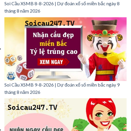
Soi Cầu XSMB 8-8-2026 | Dự đoán xổ số miền bắc ngày 8
tháng 8 năm 2026
Soi Cầu XSMB 9-8-2026 | Dự đoán xổ số miền bắc ngày 9
tháng 8 năm 2026