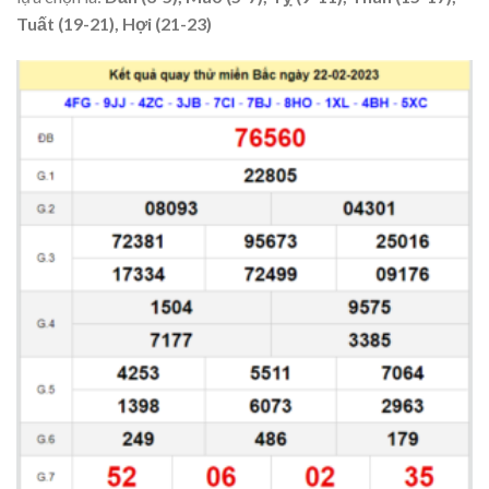
Tuất (19-21), Hợi (21-23)