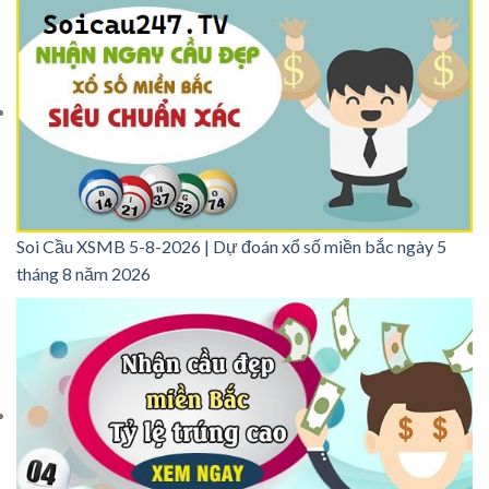
Soi Cầu XSMB 5-8-2026 | Dự đoán xổ số miền bắc ngày 5
tháng 8 năm 2026