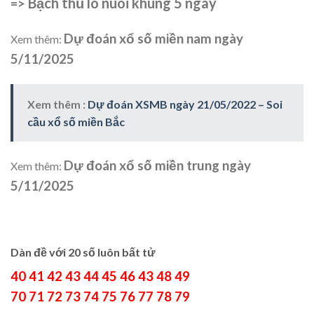
Bạch thủ lô nuôi khung 5 ngày
=>
Dự đoán xổ số miền nam ngày
Xem thêm:
5/11/2025
Xem thêm :
Dự đoán XSMB ngày 21/05/2022 – Soi
cầu xổ số miền Bắc
Dự đoán xổ số miền trung ngày
Xem thêm:
5
/11/2025
Dàn đề với 20 số luôn bất tử
40 41 42 43 44 45 46 43 48 49
70 71 72 73 74 75 76 77 78 79