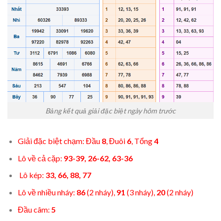
Bảng kết quả giải đặc biệt ngày hôm trước
Giải đặc biệt chạm: Đầu
8
, Đuôi
6
, Tổng
4
Lô về cả cặp:
93-39, 26-62, 63-36
Lô kép:
33, 66, 88, 77
Lô về nhiều nháy:
86
(2 nháy),
91
(3 nháy),
20
(2 nháy)
Đầu câm:
5