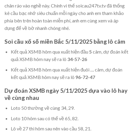
chân ráo vào nghề này. Chính vì thế soicau247tv.tv đã thống
kê cầu bạc nhớ siêu chuẩn mỗi ngày cho anh em tham khảo
phía bên trên hoàn toàn miễn phí, anh em cùng xem và áp
dụng để về bờ nhanh chóng nhé.
Soi cầu xổ số miền Bắc 5/11/2025 bằng lô câm
Kết quả XSMB hôm qua xuất hiện đầu
5
câm, dự đoán kết
quả XSMB hôm nay sẽ ra lô
34-57-26
Kết quả XSMB hôm qua xuất hiện đuôi
…
câm, dự đoán
kết quả XSMB hôm nay sẽ ra lô
96-72-47
Dự đoán XSMB ngày 5/11/2025 dựa vào lô hay
về cùng nhau
Loto 50 thường về cùng 34, 29.
Loto 10 hôm sau có thể về 65, 82.
Lô về 27 thì hôm sau nên vào cầu 58, 21.