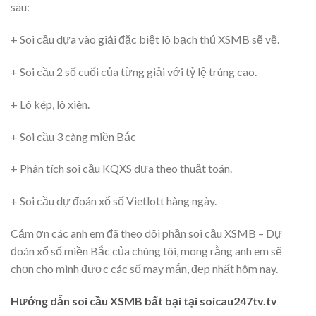
sau:
+ Soi cầu dựa vào giải đặc biệt lô bạch thủ XSMB sẽ về.
+ Soi cầu 2 số cuối của từng giải với tỷ lệ trúng cao.
+ Lô kép, lô xiên.
+ Soi cầu 3 càng miền Bắc
+ Phân tích soi cầu KQXS dựa theo thuật toán.
+ Soi cầu dự đoán xổ số Vietlott hàng ngày.
Cảm ơn các anh em đã theo dõi phần soi cầu XSMB – Dự
đoán xổ số miền Bắc của chúng tôi, mong rằng anh em sẽ
chọn cho mình được các số may mắn, đẹp nhất hôm nay.
Hướng dẫn soi cầu XSMB bất bại tại soicau247tv.tv