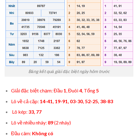
Bảng kết quả giải đặc biệt ngày hôm trước
Giải đặc biệt chạm: Đầu
1
, Đuôi
4
, Tổng
5
Lô về cả cặp:
14-41, 19-91, 03-30, 52-25, 38-83
Lô kép:
33, 77
Lô về nhiều nháy:
89
(2 nháy)
Đầu câm:
Không có