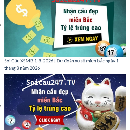
Soi Cầu XSMB 1-8-2026 | Dự đoán xổ số miền bắc ngày 1
tháng 8 năm 2026