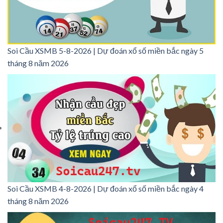
Soi Cầu XSMB 5-8-2026 | Dự đoán xổ số miền bắc ngày 5
tháng 8 năm 2026
Soi Cầu XSMB 4-8-2026 | Dự đoán xổ số miền bắc ngày 4
tháng 8 năm 2026