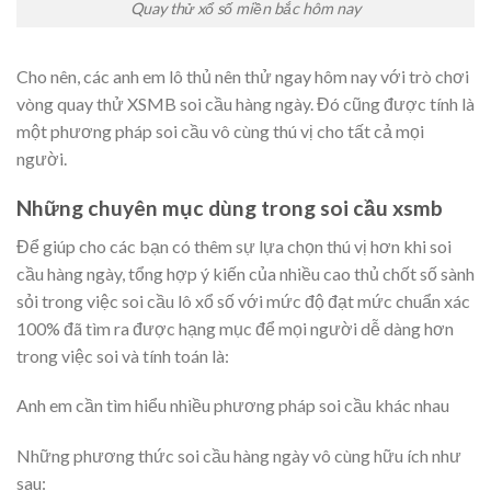
Quay thử xổ số miền bắc hôm nay
Cho nên, các anh em lô thủ nên thử ngay hôm nay với trò chơi
vòng quay thử XSMB soi cầu hàng ngày. Đó cũng được tính là
một phương pháp soi cầu vô cùng thú vị cho tất cả mọi
người.
Những chuyên mục dùng trong soi cầu xsmb
Để giúp cho các bạn có thêm sự lựa chọn thú vị hơn khi soi
cầu hàng ngày, tổng hợp ý kiến của nhiều cao thủ chốt số sành
sỏi trong việc soi cầu lô xổ số với mức độ đạt mức chuẩn xác
100% đã tìm ra được hạng mục để mọi người dễ dàng hơn
trong việc soi và tính toán là:
Anh em cần tìm hiểu nhiều phương pháp soi cầu khác nhau
Những phương thức soi cầu hàng ngày vô cùng hữu ích như
sau: