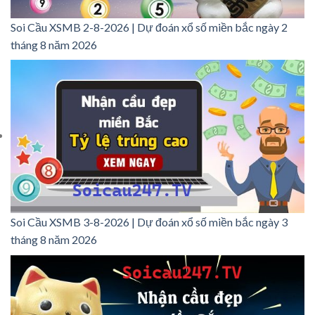
Soi Cầu XSMB 2-8-2026 | Dự đoán xổ số miền bắc ngày 2
tháng 8 năm 2026
Soi Cầu XSMB 3-8-2026 | Dự đoán xổ số miền bắc ngày 3
tháng 8 năm 2026