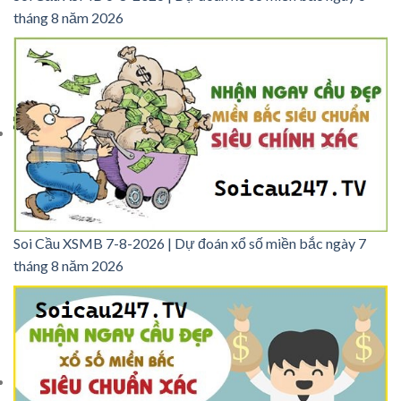
tháng 8 năm 2026
Soi Cầu XSMB 7-8-2026 | Dự đoán xổ số miền bắc ngày 7
tháng 8 năm 2026