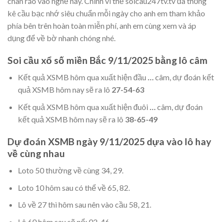
chân ráo vào nghề này. Chính vì thế soicau247tv.tv đã thống
kê cầu bạc nhớ siêu chuẩn mỗi ngày cho anh em tham khảo
phía bên trên hoàn toàn miễn phí, anh em cùng xem và áp
dụng để về bờ nhanh chóng nhé.
Soi cầu xổ số miền Bắc 9/11/2025 bằng lô câm
Kết quả XSMB hôm qua xuất hiện đầu
…
câm, dự đoán kết
quả XSMB hôm nay sẽ ra lô
27-54-63
Kết quả XSMB hôm qua xuất hiện đuôi
…
câm, dự đoán
kết quả XSMB hôm nay sẽ ra lô
38-65-49
Dự đoán XSMB ngày 9/11/2025 dựa vào lô hay
về cùng nhau
Loto 50 thường về cùng 34, 29.
Loto 10 hôm sau có thể về 65, 82.
Lô về 27 thì hôm sau nên vào cầu 58, 21.
Lô 60 hôm sau sẽ nổ: 02, 46.