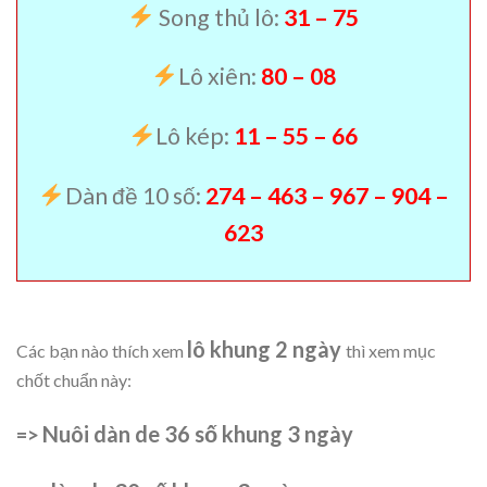
Song thủ lô:
31 – 75
Lô xiên:
80 – 08
Lô kép:
11 – 55 – 66
Dàn đề 10 số:
274 – 463 – 967 – 904 –
623
lô khung 2 ngày
Các bạn nào thích xem
thì xem mục
chốt chuẩn này:
Nuôi dàn de 36 số khung 3 ngày
=>