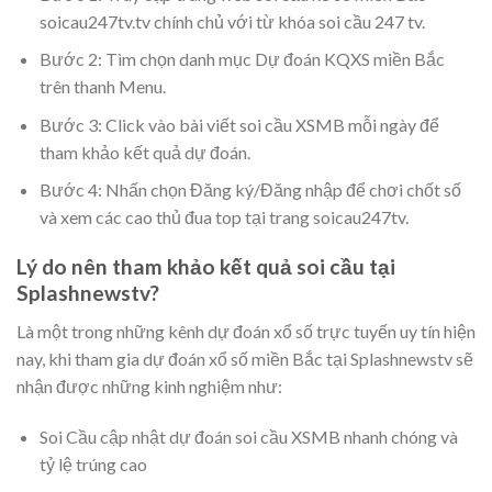
soicau247tv.tv chính chủ với từ khóa soi cầu 247 tv.
Bước 2: Tìm chọn danh mục Dự đoán KQXS miền Bắc
trên thanh Menu.
Bước 3: Click vào bài viết soi cầu XSMB mỗi ngày để
tham khảo kết quả dự đoán.
Bước 4: Nhấn chọn Đăng ký/Đăng nhập để chơi chốt số
và xem các cao thủ đua top tại trang soicau247tv.
Lý do nên tham khảo kết quả soi cầu tại
Splashnewstv?
Là một trong những kênh dự đoán xổ số trực tuyến uy tín hiện
nay, khi tham gia dự đoán xổ số miền Bắc tại Splashnewstv sẽ
nhận được những kinh nghiệm như:
Soi Cầu cập nhật dự đoán soi cầu XSMB nhanh chóng và
tỷ lệ trúng cao