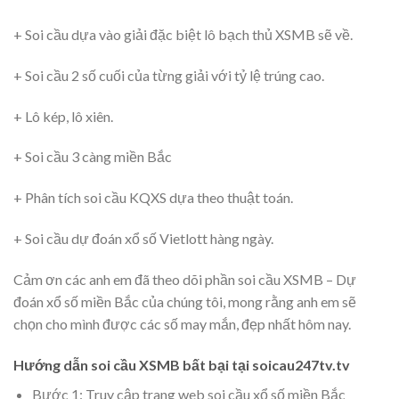
+ Soi cầu dựa vào giải đặc biệt lô bạch thủ XSMB sẽ về.
+ Soi cầu 2 số cuối của từng giải với tỷ lệ trúng cao.
+ Lô kép, lô xiên.
+ Soi cầu 3 càng miền Bắc
+ Phân tích soi cầu KQXS dựa theo thuật toán.
+ Soi cầu dự đoán xổ số Vietlott hàng ngày.
Cảm ơn các anh em đã theo dõi phần soi cầu XSMB – Dự
đoán xổ số miền Bắc của chúng tôi, mong rằng anh em sẽ
chọn cho mình được các số may mắn, đẹp nhất hôm nay.
Hướng dẫn soi cầu XSMB bất bại tại soicau247tv.tv
Bước 1: Truy cập trang web soi cầu xổ số miền Bắc