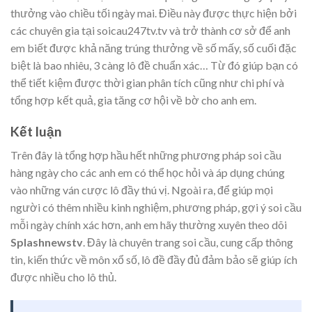
thưởng vào chiều tối ngày mai. Điều này được thực hiện bởi
các chuyên gia tại soicau247tv.tv và trở thành cơ sở để anh
em biết được khả năng trúng thưởng về số mấy, số cuối đặc
biệt là bao nhiêu, 3 càng lô đề chuẩn xác… Từ đó giúp bạn có
thể tiết kiệm được thời gian phân tích cũng như chi phí và
tổng hợp kết quả, gia tăng cơ hội về bờ cho anh em.
Kết luận
Trên đây là tổng hợp hầu hết những phương pháp soi cầu
hàng ngày cho các anh em có thể học hỏi và áp dụng chúng
vào những ván cược lô đầy thú vị. Ngoài ra, để giúp mọi
người có thêm nhiều kinh nghiệm, phương pháp, gợi ý soi cầu
mỗi ngày chính xác hơn, anh em hãy thường xuyên theo dõi
Splashnewstv
. Đây là chuyên trang soi cầu, cung cấp thông
tin, kiến thức về môn xổ số, lô đề đầy đủ đảm bảo sẽ giúp ích
được nhiều cho lô thủ.