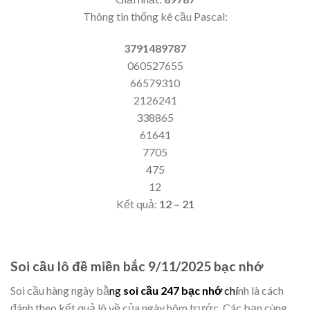
Thông tin thống kê cầu Pascal:
37914
89787
060527655
66579310
2126241
338865
61641
7705
475
12
Kết quả:
12 – 21
Soi cầu lô đề miền bắc 9/11
/2025
bạc nhớ
Soi cầu hàng ngày bằ
ng
soi cầu 247 bạc nhớ
chí
nh là cách
đánh theo kết quả lô về của ngày hôm trước. Các bạn cùng