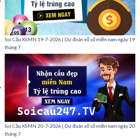
Soi Cầu XSMN 19-7-2026 | Dự đoán xổ số miền nam ngày 19
tháng 7
Soi Cầu XSMN 20-7-2026 | Dự đoán xổ số miền nam ngày 20
tháng 7