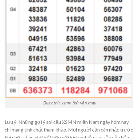
Quay thử xsmn thử vận may
Lưu ý: Những gợi ý soi cầu XSMN miền Nam ngày hôm nay
chỉ mang tính chất tham khảo. Mọi người cần cân nhắc trước
khi chơi, cũng như kết hợp với kinh nghiệm soi cầu của bản