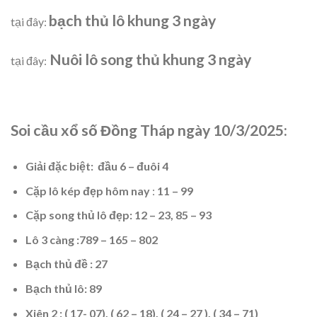
bạch thủ lô khung 3 ngày
tại đây:
Nuôi lô song thủ khung 3 ngày
tại đây:
Soi cầu xổ số Đồng Tháp ngày 10/3/2025:
Giải đặc biệt:
đầu 6 – đuôi 4
Cặp lô kép đẹp hôm nay
:
11 – 99
Cặp song thủ lô đẹp: 12 – 23, 85 – 93
Lô 3 càng :789 – 165 – 802
Bạch thủ đề : 27
Bạch thủ lô: 89
Xiên 2 : ( 17- 07), ( 62 – 18), ( 24 – 27 ), ( 34 – 71)