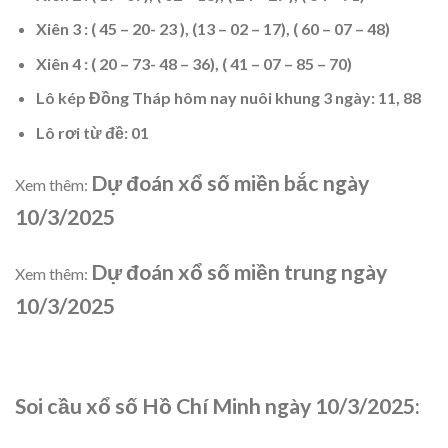
Xiên 3 : ( 45 – 20- 23 ), (13 – 02 – 17), ( 60 – 07 – 48)
Xiên 4 : ( 20 – 73- 48 – 36), ( 41 – 07 – 85 – 70)
Lô kép Đồng Tháp hôm nay nuôi khung 3 ngày:
11, 88
Lô rơi từ đề: 01
Dự đoán xổ số miền bắc ngày
Xem thêm:
10/3/2025
Dự đoán xổ số miền trung ngày
Xem thêm:
10/3/2025
Soi cầu xổ số Hồ Chí Minh ngày 10/3/2025: