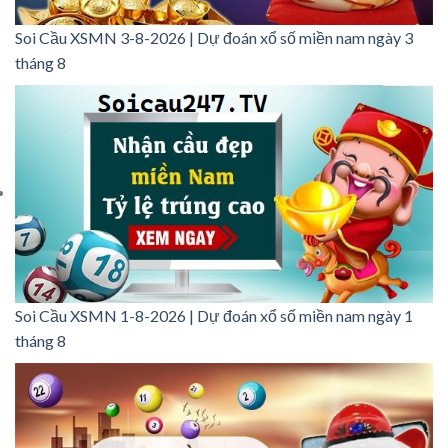
Soi Cầu XSMN 3-8-2026 | Dự đoán xổ số miền nam ngày 3
tháng 8
Soi Cầu XSMN 1-8-2026 | Dự đoán xổ số miền nam ngày 1
tháng 8