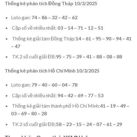
Thống kê phân tích Đồng Tháp 10/3/2025
Loto gan:
74 – 86 – 32 – 42 – 62
Cặp số về nhiều nhất:
03 – 14 – 71 – 12 – 51
Thống kê giải tám Đồng Tháp:
14 – 61 – 95 – 90 – 94 – 41
– 47
TK 2 số cuối giải ĐB:
95 – 75 – 39 – 41 – 88 – 08 – 88
Thống kê phân tích Hồ Chí Minh 10/3/2025
Loto gan:
79 – 40 – 60 – 04 – 78
Cặp số về nhiều nhất:
94 – 42 – 69 – 77 – 53
Thống kê giải tám thành phố Hồ Chí Minh:
41 – 19 – 49 –
03 – 69 – 80 – 28
TK 2 số cuối giải ĐB:
58 – 23 – 15 – 24 – 07 – 61 – 29