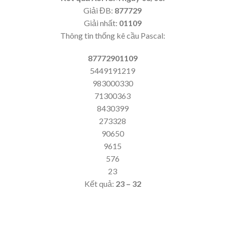
Giải ĐB:
877729
Giải nhất:
01109
Thông tin thống kê cầu Pascal:
877729
01109
5449191219
983000330
71300363
8430399
273328
90650
9615
576
23
Kết quả:
23 – 32