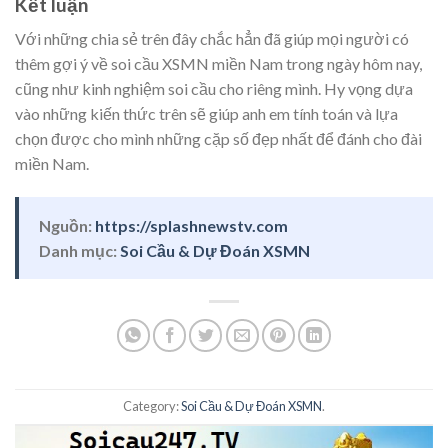
Kết luận
Với những chia sẻ trên đây chắc hẳn đã giúp mọi người có
thêm gợi ý về soi cầu XSMN miền Nam trong ngày hôm nay,
cũng như kinh nghiệm soi cầu cho riêng mình. Hy vọng dựa
vào những kiến thức trên sẽ giúp anh em tính toán và lựa
chọn được cho mình những cặp số đẹp nhất để đánh cho đài
miền Nam.
Nguồn:
https://splashnewstv.com
Danh mục:
Soi Cầu & Dự Đoán XSMN
Category:
Soi Cầu & Dự Đoán XSMN
.