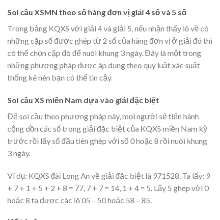
Soi cầu XSMN theo số hàng đơn vị giải 4 số và 5 số
Trong bảng KQXS với giải 4 và giải 5, nếu nhận thấy lô về có
những cặp số được ghép từ 2 số của hàng đơn vị ở giải đó thì
có thể chọn cặp đó để nuôi khung 3 ngày. Đây là một trong
những phương pháp được áp dụng theo quy luật xác suất
thống kê nên bạn có thể tin cậy.
Soi cầu XS miền Nam dựa vào giải đặc biệt
Để soi cầu theo phương pháp này, mọi người sẽ tiến hành
cộng dồn các số trong giải đặc biệt của KQXS miền Nam kỳ
trước rồi lấy số đầu tiên ghép với số 0 hoặc 8 rồi nuôi khung
3 ngày.
Ví dụ: KQXS đài Long An về giải đặc biệt là 971528. Ta lấy: 9
+ 7 + 1 + 5 + 2 + 8 = 77, 7 + 7 = 14, 1 + 4 = 5. Lấy 5 ghép với 0
hoặc 8 ta được các lô 05 – 50 hoặc 58 – 85.