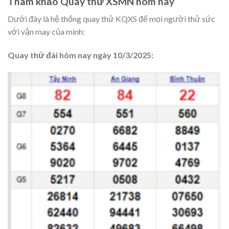
Tham khảo Quay thử XSMN hôm nay
Dưới đây là hệ thống quay thử KQXS để mọi người thử sức
với vận may của mình:
Quay thử đài hôm nay ngày 10/3/2025: