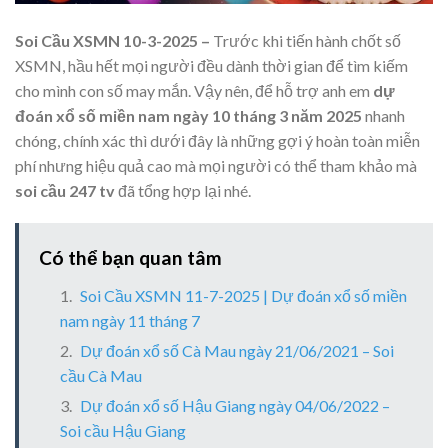
Soi Cầu XSMN 10-3-2025 –
Trước khi tiến hành chốt số
XSMN, hầu hết mọi người đều dành thời gian để tìm kiếm
cho mình con số may mắn. Vậy nên, để hỗ trợ anh em
dự
đoán xổ số miền nam ngày 10 tháng 3 năm 2025
nhanh
chóng, chính xác thì dưới đây là những gợi ý hoàn toàn miễn
phí nhưng hiệu quả cao mà mọi người có thể tham khảo mà
soi cầu 247 tv
đã tổng hợp lại nhé.
Có thể bạn quan tâm
Soi Cầu XSMN 11-7-2025 | Dự đoán xổ số miền
nam ngày 11 tháng 7
Dự đoán xổ số Cà Mau ngày 21/06/2021 – Soi
cầu Cà Mau
Dự đoán xổ số Hậu Giang ngày 04/06/2022 –
Soi cầu Hậu Giang