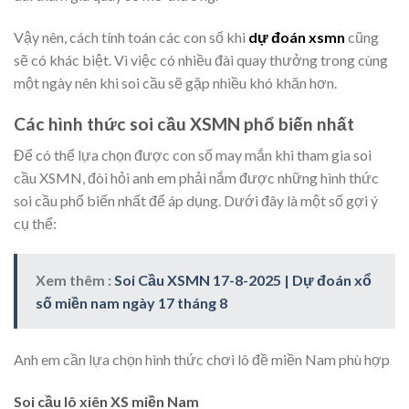
Vậy nên, cách tính toán các con số khi
dự đoán xsmn
cũng
sẽ có khác biệt. Vì việc có nhiều đài quay thưởng trong cùng
một ngày nên khi soi cầu sẽ gặp nhiều khó khăn hơn.
Các hình thức soi cầu XSMN phổ biến nhất
Để có thể lựa chọn được con số may mắn khi tham gia soi
cầu XSMN, đòi hỏi anh em phải nắm được những hình thức
soi cầu phổ biến nhất để áp dụng. Dưới đây là một số gợi ý
cụ thể:
Xem thêm :
Soi Cầu XSMN 17-8-2025 | Dự đoán xổ
số miền nam ngày 17 tháng 8
Anh em cần lựa chọn hình thức chơi lô đề miền Nam phù hợp
Soi cầu lô xiên XS miền Nam