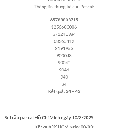
Thông tin
thống kê
cầu Pascal:
657888
03715
1256683086
371241384
08365412
8191953
900048
90042
9046
940
34
Kết quả:
34 – 43
Soi cầu pascal Hồ Chí Minh ngày 10/3/2025
Kết quả XSHCM ngày 08/03: