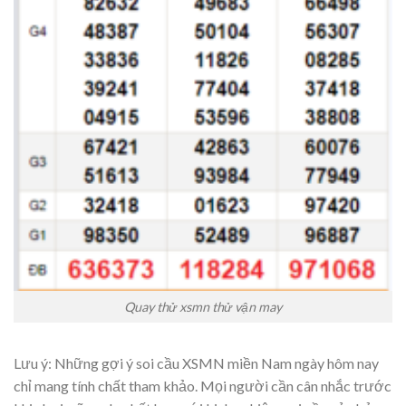
Quay thử xsmn thử vận may
Lưu ý: Những gợi ý soi cầu XSMN miền Nam ngày hôm nay
chỉ mang tính chất tham khảo. Mọi người cần cân nhắc trước