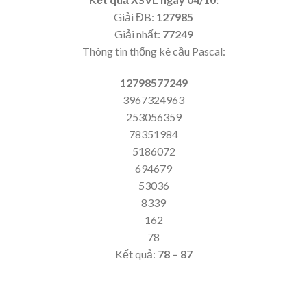
Giải ĐB:
127985
Giải nhất:
77249
Thông tin thống kê cầu Pascal:
127985
77249
3967324963
253056359
78351984
5186072
694679
53036
8339
162
78
Kết quả:
78 – 87