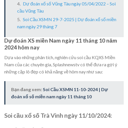
Dự đoán xổ số Vũng Tàu ngày 05/04/2022 – Soi
cầu Vũng Tàu
Soi Cầu XSMN 29-7-2025 | Dự đoán xổ số miền
nam ngày 29 tháng 7
Dự đoán XS miền Nam ngày 11 tháng 10 năm
2024 hôm nay
Dựa vào những phân tích, nghiên cứu soi cầu KQXS Miền
Nam của các chuyên gia, Splashnewstv có thể đưa ra gợi ý
những cặp lô đẹp có khả năng về hôm nay như sau:
Bạn đang xem:
Soi Cầu XSMN 11-10-2024 | Dự
đoán xổ số miền nam ngày 11 tháng 10
Soi cầu xổ số Trà Vinh ngày 11/10/2024: