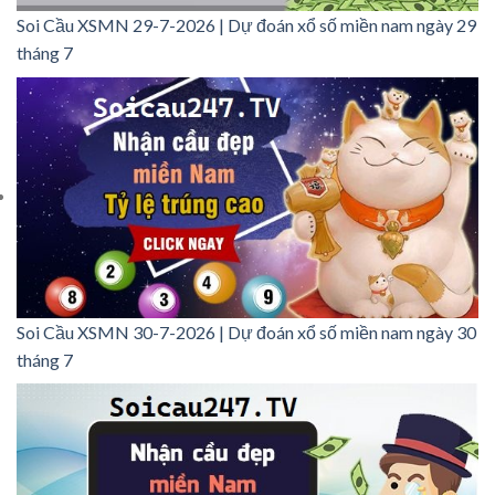
Soi Cầu XSMN 29-7-2026 | Dự đoán xổ số miền nam ngày 29
tháng 7
Soi Cầu XSMN 30-7-2026 | Dự đoán xổ số miền nam ngày 30
tháng 7