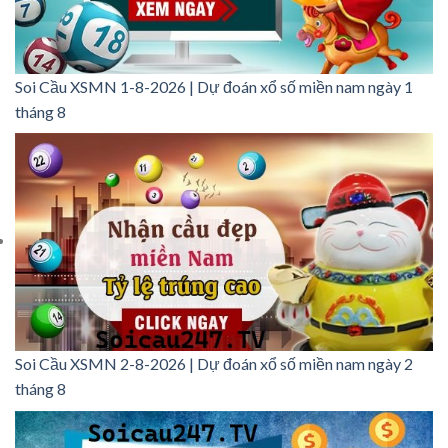
Soi Cầu XSMN 1-8-2026 | Dự đoán xổ số miền nam ngày 1
tháng 8
Soi Cầu XSMN 2-8-2026 | Dự đoán xổ số miền nam ngày 2
tháng 8