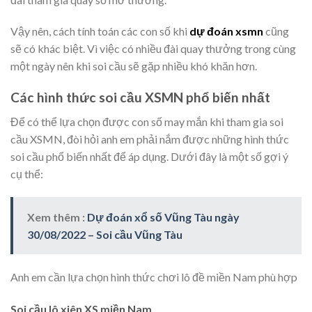
Vậy nên, cách tính toán các con số khi
dự đoán xsmn
cũng
sẽ có khác biệt. Vì việc có nhiều đài quay thưởng trong cùng
một ngày nên khi soi cầu sẽ gặp nhiều khó khăn hơn.
Các hình thức soi cầu XSMN phổ biến nhất
Để có thể lựa chọn được con số may mắn khi tham gia soi
cầu XSMN, đòi hỏi anh em phải nắm được những hình thức
soi cầu phổ biến nhất để áp dụng. Dưới đây là một số gợi ý
cụ thể:
Xem thêm :
Dự đoán xổ số Vũng Tàu ngày
30/08/2022 – Soi cầu Vũng Tàu
Anh em cần lựa chọn hình thức chơi lô đề miền Nam phù hợp
Soi cầu lô xiên XS miền Nam