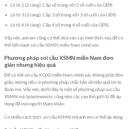
Lô tô 2 (2 càng): Cặp số trùng với 2 số cuối của GĐB
Lô tô 3 (3 càng): Cặp 3 số trùng với 3 số cuối của GĐB
Lô tô 4 (4 càng): Cặp 4 số trùng 4 số cuối của GĐB.
Vậy nên, anh em cũng có thể dựa vào các hình thức này để có
thể tiến hành soi cầu XSMN miền Nam chính xác.
Phương pháp soi cầu XSMN miền Nam đơn
giản nhưng hiệu quả
Để có thể soi cầu KQXS miền Nam chính xác không phải đơn
giản, nhưng nếu có phương pháp chắc hẳn sẽ hiệu quả hơ là
đoán mò. Vậy nên, dưới đây là một số phương pháp soi cầu
XSMN mà Splashnewstv, cũng như các cao thủ giới lô đề áp
dụng để mọi người tham khảo:
Có nhiều cách thức soi cầu XSMN mà anh em có thể áp dụng