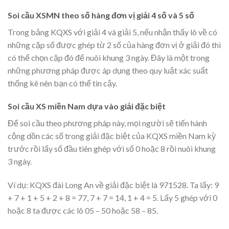
Soi cầu XSMN theo số hàng đơn vị giải 4 số và 5 số
Trong bảng KQXS với giải 4 và giải 5, nếu nhận thấy lô về có
những cặp số được ghép từ 2 số của hàng đơn vị ở giải đó thì
có thể chọn cặp đó để nuôi khung 3 ngày. Đây là một trong
những phương pháp được áp dụng theo quy luật xác suất
thống kê nên bạn có thể tin cậy.
Soi cầu XS miền Nam dựa vào giải đặc biệt
Để soi cầu theo phương pháp này, mọi người sẽ tiến hành
cộng dồn các số trong giải đặc biệt của KQXS miền Nam kỳ
trước rồi lấy số đầu tiên ghép với số 0 hoặc 8 rồi nuôi khung
3 ngày.
Ví dụ: KQXS đài Long An về giải đặc biệt là 971528. Ta lấy: 9
+ 7 + 1 + 5 + 2 + 8 = 77, 7 + 7 = 14, 1 + 4 = 5. Lấy 5 ghép với 0
hoặc 8 ta được các lô 05 – 50 hoặc 58 – 85.