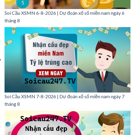
Soi Cầu XSMN 6-8-2026 | Dự đoán xổ số miền nam ngày 6
tháng 8
Soi Cầu XSMN 7-8-2026 | Dự đoán xổ số miền nam ngày 7
tháng 8