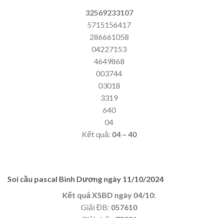
325692
33107
5715156417
286661058
04227153
4649868
003744
03018
3319
640
04
Kết quả:
04 – 40
Soi cầu pascal Bình Dương ngày 11/10/2024
Kết quả XSBD ngày 04/10:
Giải ĐB:
057610