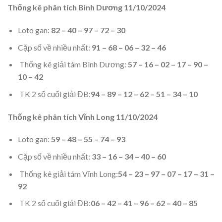
Thống kê phân tích Bình Dương 11/10/2024
Loto gan:
82 – 40 – 97 – 72 – 30
Cặp số về nhiều nhất:
91 – 68 – 06 – 32 – 46
Thống kê giải tám Bình Dương:
57 – 16 – 02 – 17 – 90 –
10 – 42
TK 2 số cuối giải ĐB:
94 – 89 – 12 – 62 – 51 – 34 – 10
Thống kê phân tích Vĩnh Long 11/10/2024
Loto gan:
59 – 48 – 55 – 74 – 93
Cặp số về nhiều nhất:
33 – 16 – 34 – 40 – 60
Thống kê giải tám Vĩnh Long:
54 – 23 – 97 – 07 – 17 – 31 –
92
TK 2 số cuối giải ĐB:
06 – 42 – 41 – 96 – 62 – 40 – 85