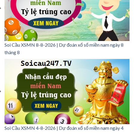
Soi Cầu XSMN 8-8-2026 | Dự đoán xổ số miền nam ngày 8
tháng 8
Soi Cầu XSMN 4-8-2026 | Dự đoán xổ số miền nam ngày 4