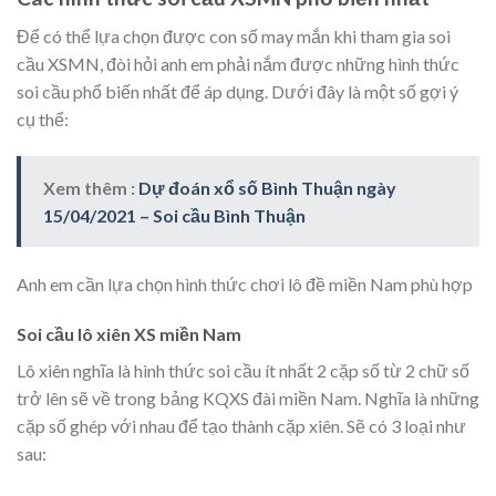
Để có thể lựa chọn được con số may mắn khi tham gia soi
cầu XSMN, đòi hỏi anh em phải nắm được những hình thức
soi cầu phổ biến nhất để áp dụng. Dưới đây là một số gợi ý
cụ thể:
Xem thêm :
Dự đoán xổ số Bình Thuận ngày
15/04/2021 – Soi cầu Bình Thuận
Anh em cần lựa chọn hình thức chơi lô đề miền Nam phù hợp
Soi cầu lô xiên XS miền Nam
Lô xiên nghĩa là hình thức soi cầu ít nhất 2 cặp số từ 2 chữ số
trở lên sẽ về trong bảng KQXS đài miền Nam. Nghĩa là những
cặp số ghép với nhau để tạo thành cặp xiên. Sẽ có 3 loại như
sau: