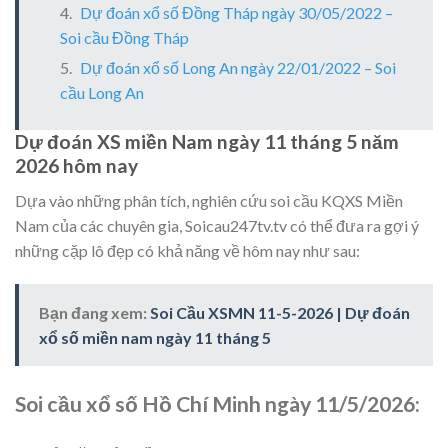
Dự đoán xổ số Đồng Tháp ngày 30/05/2022 –
Soi cầu Đồng Tháp
Dự đoán xổ số Long An ngày 22/01/2022 – Soi
cầu Long An
Dự đoán XS miền Nam ngày 11 tháng 5 năm
2026 hôm nay
Dựa vào những phân tích, nghiên cứu soi cầu KQXS Miền
Nam của các chuyên gia, Soicau247tv.tv có thể đưa ra gợi ý
những cặp lô đẹp có khả năng về hôm nay như sau:
Bạn đang xem:
Soi Cầu XSMN 11-5-2026 | Dự đoán
xổ số miền nam ngày 11 tháng 5
Soi cầu xổ số Hồ Chí Minh ngày 11/5/2026: