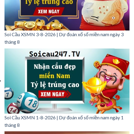
Soi Cầu XSMN 3-8-2026 | Dự đoán xổ số miền nam ngày 3
tháng 8
Soi Cầu XSMN 1-8-2026 | Dự đoán xổ số miền nam ngày 1
tháng 8