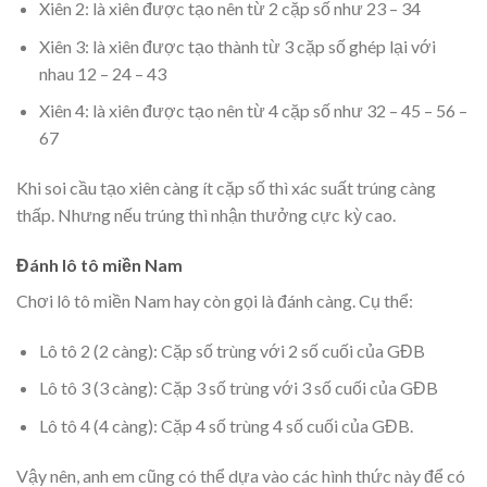
Xiên 2: là xiên được tạo nên từ 2 cặp số như 23 – 34
Xiên 3: là xiên được tạo thành từ 3 cặp số ghép lại với
nhau 12 – 24 – 43
Xiên 4: là xiên được tạo nên từ 4 cặp số như 32 – 45 – 56 –
67
Khi soi cầu tạo xiên càng ít cặp số thì xác suất trúng càng
thấp. Nhưng nếu trúng thì nhận thưởng cực kỳ cao.
Đánh lô tô miền Nam
Chơi lô tô miền Nam hay còn gọi là đánh càng. Cụ thể:
Lô tô 2 (2 càng): Cặp số trùng với 2 số cuối của GĐB
Lô tô 3 (3 càng): Cặp 3 số trùng với 3 số cuối của GĐB
Lô tô 4 (4 càng): Cặp 4 số trùng 4 số cuối của GĐB.
Vậy nên, anh em cũng có thể dựa vào các hình thức này để có