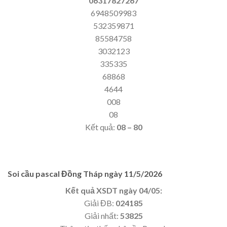
063178
27267
6948509983
532359871
85584758
3032123
335335
68868
4644
008
08
Kết quả:
08 – 80
Soi cầu pascal Đồng Tháp ngày 11/5/2026
Kết quả XSDT ngày 04/05:
Giải ĐB:
024185
Giải nhất:
53825