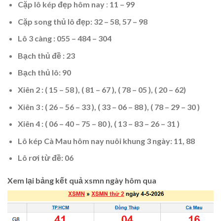
Cặp lô kép đẹp hôm nay
:
11 – 99
Cặp song thủ lô đẹp: 32 – 58, 57 – 98
Lô 3 càng : 055 – 484 – 304
Bạch thủ đề : 23
Bạch thủ lô: 90
Xiên 2 : ( 15 – 58 ), ( 81 – 67 ), ( 78 – 05 ), ( 20 – 62)
Xiên 3 : ( 26 – 56 – 33 ), ( 33 – 06 – 88 ), ( 78 – 29 – 30 )
Xiên 4 : ( 06 – 40 – 75 – 80 ), ( 13 – 83 – 26 – 31 )
Lô kép Cà Mau hôm nay nuôi khung 3 ngày: 11, 88
Lô rơi từ đề: 06
Xem lại bảng kết quả xsmn ngày hôm qua