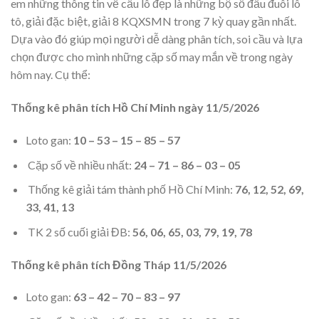
em những thông tin về cầu lô đẹp là những bộ số đầu đuôi lô
tô, giải đặc biệt, giải 8 KQXSMN trong 7 kỳ quay gần nhất.
Dựa vào đó giúp mọi người dễ dàng phân tích, soi cầu và lựa
chọn được cho mình những cặp số may mắn về trong ngày
hôm nay. Cụ thể:
Thống kê phân tích Hồ Chí Minh
ngày 11/5/2026
Loto gan:
10 – 53 – 15 – 85 – 57
Cặp số về nhiều nhất:
24 – 71 – 86 – 03 – 05
Thống kê giải tám thành phố Hồ Chí Minh:
76, 12, 52, 69,
33, 41, 13
TK 2 số cuối giải ĐB:
56, 06, 65, 03, 79, 19, 78
Thống kê phân tích Đồng Tháp 11/5/2026
Loto gan:
63 – 42 – 70 – 83 – 97