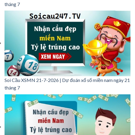
tháng 7
Soi Cầu XSMN 21-7-2026 | Dự đoán xổ số miền nam ngày 21
tháng 7