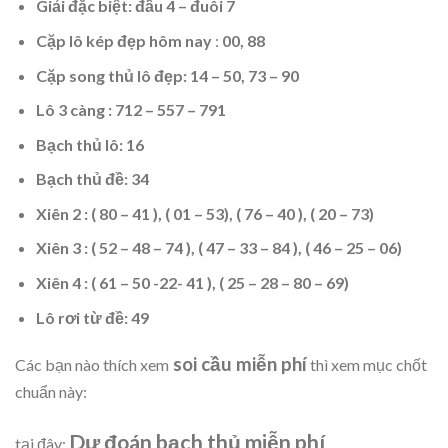
Giải đặc biệt:
đầu 4 – đuôi 7
Cặp lô kép đẹp hôm nay
:
00, 88
Cặp song thủ lô đẹp: 14 – 50, 73 – 90
Lô 3 càng : 712 – 557 – 791
Bạch thủ lô: 16
Bạch thủ đề: 34
Xiên 2 : ( 80 – 41 ), ( 01 – 53), ( 76 – 40 ), ( 20 – 73)
Xiên 3 : ( 52 – 48 – 74 ), ( 47 – 33 – 84 ), ( 46 – 25 – 06)
Xiên 4 : ( 61 – 50 -22- 41 ), ( 25 – 28 – 80 – 69)
Lô rơi từ đề: 49
soi cầu miễn phí
Các bạn nào thích xem
thì xem mục chốt
chuẩn này:
Dự đoán bạch thủ miễn phí
tại đây: