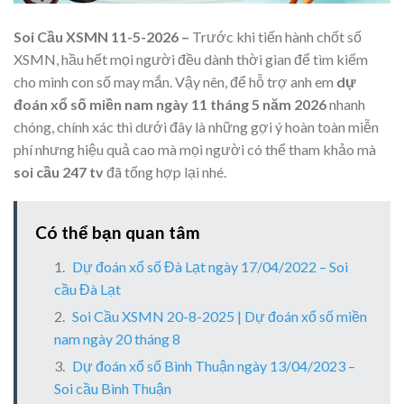
Soi Cầu XSMN 11-5-2026 –
Trước khi tiến hành chốt số
XSMN, hầu hết mọi người đều dành thời gian để tìm kiếm
cho mình con số may mắn. Vậy nên, để hỗ trợ anh em
dự
đoán xổ số miền nam ngày 11 tháng 5 năm 2026
nhanh
chóng, chính xác thì dưới đây là những gợi ý hoàn toàn miễn
phí nhưng hiệu quả cao mà mọi người có thể tham khảo mà
soi cầu 247 tv
đã tổng hợp lại nhé.
Có thể bạn quan tâm
Dự đoán xổ số Đà Lạt ngày 17/04/2022 – Soi
cầu Đà Lạt
Soi Cầu XSMN 20-8-2025 | Dự đoán xổ số miền
nam ngày 20 tháng 8
Dự đoán xổ số Bình Thuận ngày 13/04/2023 –
Soi cầu Bình Thuận