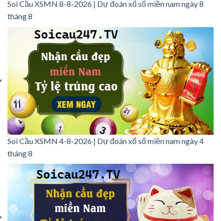
Soi Cầu XSMN 8-8-2026 | Dự đoán xổ số miền nam ngày 8
tháng 8
Soi Cầu XSMN 4-8-2026 | Dự đoán xổ số miền nam ngày 4
tháng 8