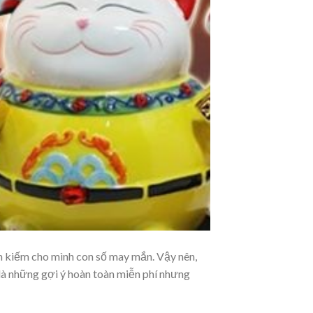
m kiếm cho mình con số may mắn. Vậy nên,
 là những gợi ý hoàn toàn miễn phí nhưng