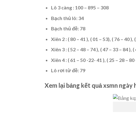
Lô 3 càng : 100 – 895 – 308
Bạch thủ lô: 34
Bạch thủ đề: 78
Xiên 2 : ( 80 – 41 ), ( 01 – 53), ( 76 – 40 ), 
Xiên 3 : ( 52 – 48 – 74 ), ( 47 – 33 – 84 ), 
Xiên 4 : ( 61 – 50 -22- 41 ), ( 25 – 28 – 80
Lô rơi từ đề: 79
Xem lại bảng kết quả xsmn ngày