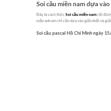
Soi cầu miền nam dựa vào 
Đây là cách thức
Soi cầu miền nam
rất được
mắn anh em chỉ cần dựa vào giải nhất và giải
Soi cầu pascal Hồ Chí Minh ngày 1