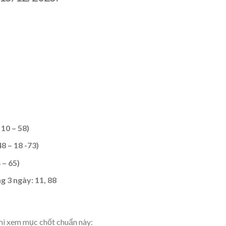
( 10 – 58)
 48 – 18 -73)
4 – 65)
 3 ngày: 11, 88
hì xem mục chốt chuẩn này: