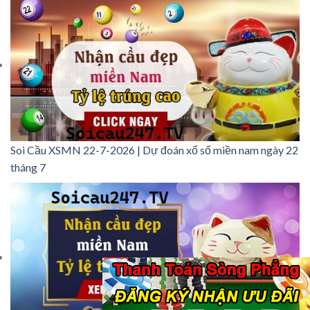
Soi Cầu XSMN 22-7-2026 | Dự đoán xổ số miền nam ngày 22
tháng 7