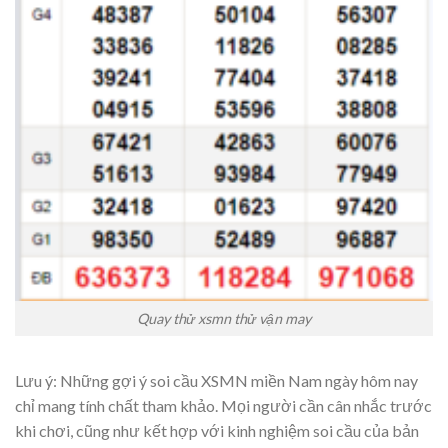
Quay thử xsmn thử vận may
Lưu ý: Những gợi ý soi cầu XSMN miền Nam ngày hôm nay
chỉ mang tính chất tham khảo. Mọi người cần cân nhắc trước
khi chơi, cũng như kết hợp với kinh nghiệm soi cầu của bản