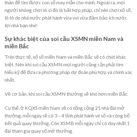
thân để tìm được con số may mắn cho mình. Ngoài ra, mọi
người không chơi lô vì đó là bất hợp pháp, chỉ nên chơi xổ số,
lô tô do nhà nước phát hành vừa vui vừa đảm bảo ích nước
lợi nhà bạn nhé!
Sự khác biệt của soi cầu XSMN miền Nam và
miền Bắc
Trên thực tế, xổ số miền Nam và miền Bắc sẽ có chút khác
biệt. Nên khi soi cầu XSMN mọi người cũng cần phải tìm
hiểu kỹ để đưa ra phương pháp dự đoán phù hợp và chính xác
nhất.
Về cơ bản, khi soi cầu XSMN thường sẽ khó hơn miền Bắc
Cụ thể, ở KQXS miền Nam sẽ có tổng cộng 21 nhà đài mở
thưởng, mỗi ngày sẽ có 3 – 4 tỉnh phát hành vé số và công bố
kết quả quay thưởng. Còn XSMB mỗi ngày chỉ có duy nhất 1
đài tham gia quay số mở thưởng.