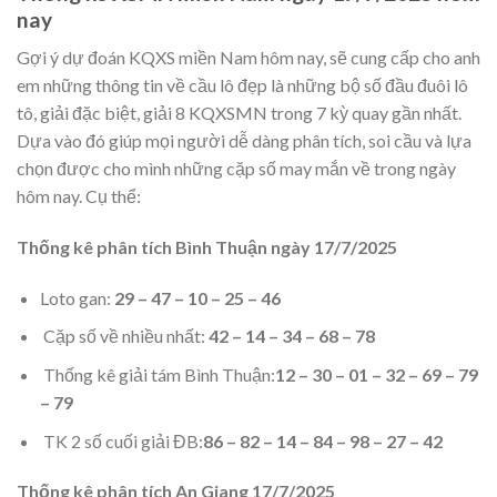
nay
Gợi ý dự đoán KQXS miền Nam hôm nay, sẽ cung cấp cho anh
em những thông tin về cầu lô đẹp là những bộ số đầu đuôi lô
tô, giải đặc biệt, giải 8 KQXSMN trong 7 kỳ quay gần nhất.
Dựa vào đó giúp mọi người dễ dàng phân tích, soi cầu và lựa
chọn được cho mình những cặp số may mắn về trong ngày
hôm nay. Cụ thể:
Thống kê phân tích Bình Thuận
ngày 17/7/2025
Loto gan:
29 – 47 – 10 – 25 – 46
Cặp số về nhiều nhất:
42 – 14 – 34 – 68 – 78
Thống kê giải tám Bình Thuận:
12 – 30 – 01 – 32 – 69 – 79
– 79
TK 2 số cuối giải ĐB:
86 – 82 – 14 – 84 – 98 – 27 – 42
Thống kê phân tích An Giang 17/7/2025