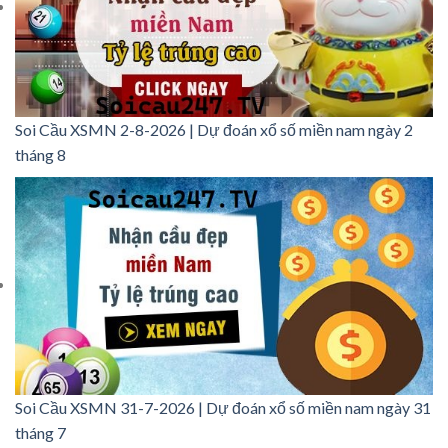
Soi Cầu XSMN 2-8-2026 | Dự đoán xổ số miền nam ngày 2
tháng 8
Soi Cầu XSMN 31-7-2026 | Dự đoán xổ số miền nam ngày 31
tháng 7