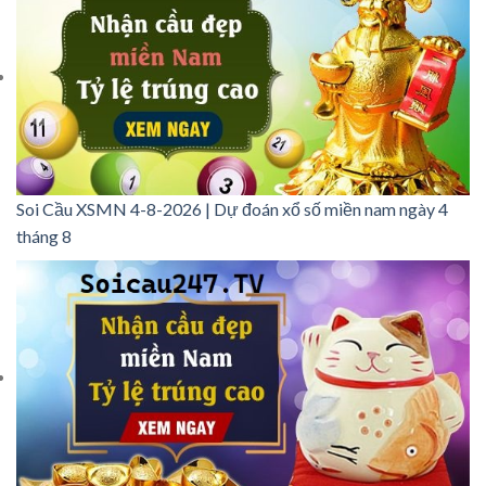
Soi Cầu XSMN 4-8-2026 | Dự đoán xổ số miền nam ngày 4
tháng 8