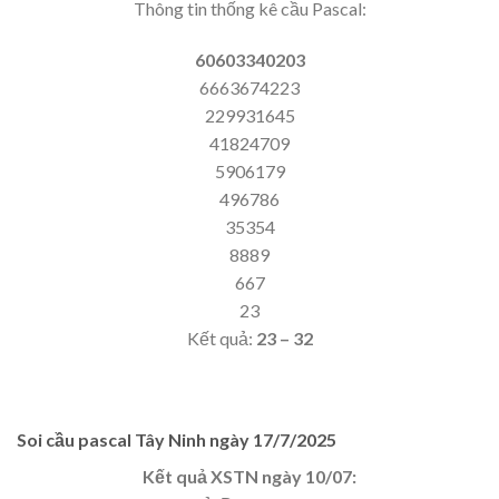
Thông tin thống kê cầu Pascal:
606033
40203
6663674223
229931645
41824709
5906179
496786
35354
8889
667
23
Kết quả:
23 – 32
Soi cầu pascal Tây Ninh ngày 17/7/2025
Kết quả XSTN ngày 10/07: