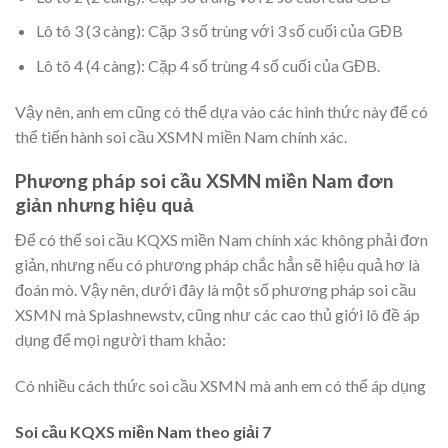
Lô tô 3 (3 càng): Cặp 3 số trùng với 3 số cuối của GĐB
Lô tô 4 (4 càng): Cặp 4 số trùng 4 số cuối của GĐB.
Vậy nên, anh em cũng có thể dựa vào các hình thức này để có
thể tiến hành soi cầu XSMN miền Nam chính xác.
Phương pháp soi cầu XSMN miền Nam đơn
giản nhưng hiệu quả
Để có thể soi cầu KQXS miền Nam chính xác không phải đơn
giản, nhưng nếu có phương pháp chắc hẳn sẽ hiệu quả hơ là
đoán mò. Vậy nên, dưới đây là một số phương pháp soi cầu
XSMN mà Splashnewstv, cũng như các cao thủ giới lô đề áp
dụng để mọi người tham khảo:
Có nhiều cách thức soi cầu XSMN mà anh em có thể áp dụng
Soi cầu KQXS miền Nam theo giải 7