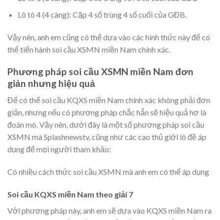
Lô tô 4 (4 càng): Cặp 4 số trùng 4 số cuối của GĐB.
Vậy nên, anh em cũng có thể dựa vào các hình thức này để có
thể tiến hành soi cầu XSMN miền Nam chính xác.
Phương pháp soi cầu XSMN miền Nam đơn
giản nhưng hiệu quả
Để có thể soi cầu KQXS miền Nam chính xác không phải đơn
giản, nhưng nếu có phương pháp chắc hẳn sẽ hiệu quả hơ là
đoán mò. Vậy nên, dưới đây là một số phương pháp soi cầu
XSMN mà Splashnewstv, cũng như các cao thủ giới lô đề áp
dụng để mọi người tham khảo:
Có nhiều cách thức soi cầu XSMN mà anh em có thể áp dụng
Soi cầu KQXS miền Nam theo giải 7
Với phương pháp này, anh em sẽ dựa vào KQXS miền Nam ra