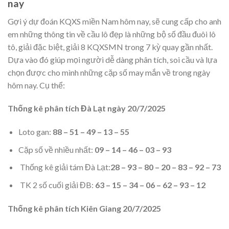
nay
Gợi ý dự đoán KQXS miền Nam hôm nay, sẽ cung cấp cho anh
em những thông tin về cầu lô đẹp là những bộ số đầu đuôi lô
tô, giải đặc biệt, giải 8 KQXSMN trong 7 kỳ quay gần nhất.
Dựa vào đó giúp mọi người dễ dàng phân tích, soi cầu và lựa
chọn được cho mình những cặp số may mắn về trong ngày
hôm nay. Cụ thể:
Thống kê phân tích Đà Lạt
ngày 20/7/2025
Loto gan:
88 – 51 – 49 – 13 – 55
Cặp số về nhiều nhất:
09 – 14 – 46 – 03 – 93
Thống kê giải tám Đà Lạt:
28 – 93 – 80 – 20 – 83 – 92 – 73
TK 2 số cuối giải ĐB:
63 – 15 – 34 – 06 – 62 – 93 – 12
Thống kê phân tích Kiên Giang 20/7/2025