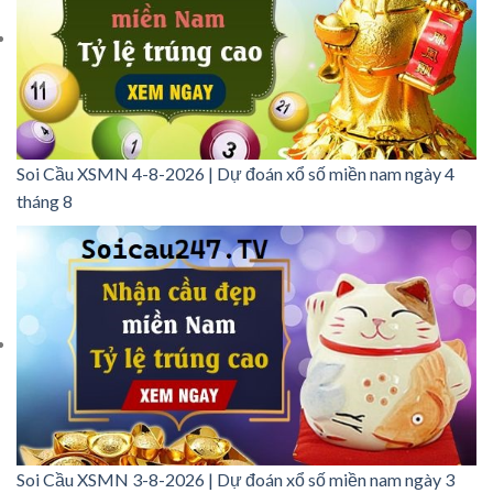
Soi Cầu XSMN 4-8-2026 | Dự đoán xổ số miền nam ngày 4
tháng 8
Soi Cầu XSMN 3-8-2026 | Dự đoán xổ số miền nam ngày 3