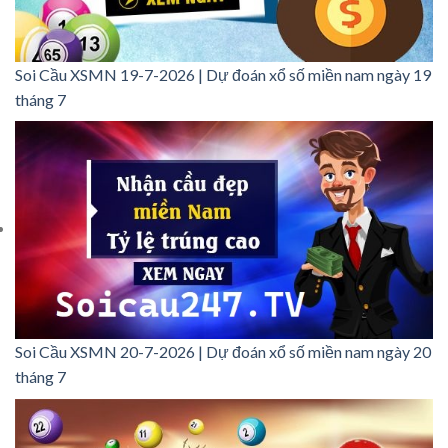
Soi Cầu XSMN 19-7-2026 | Dự đoán xổ số miền nam ngày 19
tháng 7
Soi Cầu XSMN 20-7-2026 | Dự đoán xổ số miền nam ngày 20
tháng 7