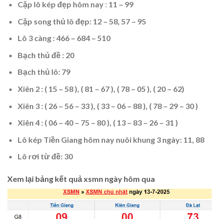
Cặp lô kép đẹp hôm nay
:
11 – 99
Cặp song thủ lô đẹp: 12 – 58, 57 – 95
Lô 3 càng : 466 – 684 – 510
Bạch thủ đề : 20
Bạch thủ lô: 79
Xiên 2 : ( 15 – 58 ), ( 81 – 67 ), ( 78 – 05 ), ( 20 – 62)
Xiên 3 : ( 26 – 56 – 33 ), ( 33 – 06 – 88 ), ( 78 – 29 – 30 )
Xiên 4 : ( 06 – 40 – 75 – 80 ), ( 13 – 83 – 26 – 31 )
Lô kép Tiền Giang hôm nay nuôi khung 3 ngày: 11, 88
Lô rơi từ đề: 30
Xem lại bảng kết quả xsmn ngày hôm qua