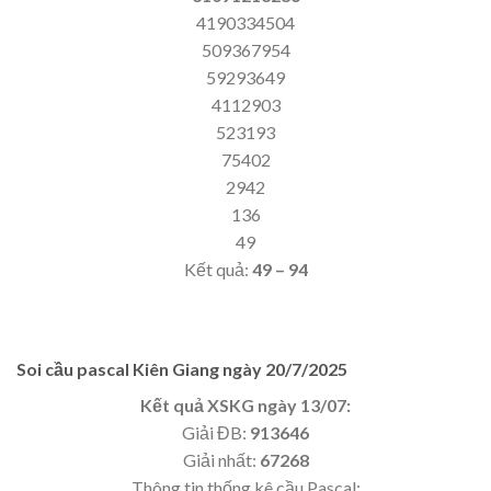
4190334504
509367954
59293649
4112903
523193
75402
2942
136
49
Kết quả:
49 – 94
Soi cầu pascal Kiên Giang ngày 20/7/2025
Kết quả XSKG ngày 13/07:
Giải ĐB:
913646
Giải nhất:
67268
Thông tin thống kê cầu Pascal: