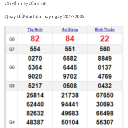
với vận may của mình:
Quay thử đài hôm nay ngày 20/7/2025: