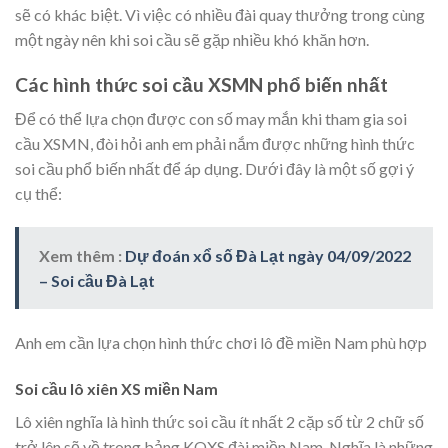
sẽ có khác biệt. Vì việc có nhiều đài quay thưởng trong cùng
một ngày nên khi soi cầu sẽ gặp nhiều khó khăn hơn.
Các hình thức soi cầu XSMN phổ biến nhất
Để có thể lựa chọn được con số may mắn khi tham gia soi
cầu XSMN, đòi hỏi anh em phải nắm được những hình thức
soi cầu phổ biến nhất để áp dụng. Dưới đây là một số gợi ý
cụ thể:
Xem thêm :
Dự đoán xổ số Đà Lạt ngày 04/09/2022
– Soi cầu Đà Lạt
Anh em cần lựa chọn hình thức chơi lô đề miền Nam phù hợp
Soi cầu lô xiên XS miền Nam
Lô xiên nghĩa là hình thức soi cầu ít nhất 2 cặp số từ 2 chữ số
trở lên sẽ về trong bảng KQXS đài miền Nam. Nghĩa là những