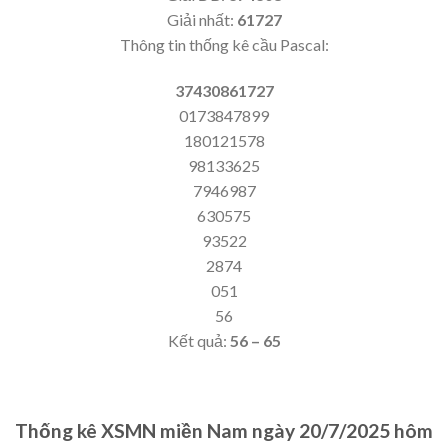
Giải nhất:
61727
Thông tin thống kê cầu Pascal:
374308
61727
0173847899
180121578
98133625
7946987
630575
93522
2874
051
56
Kết quả:
56 – 65
Thống kê XSMN miền Nam ngày 20/7/2025 hôm