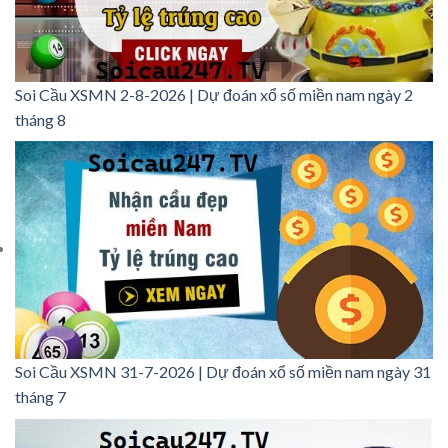
Soi Cầu XSMN 2-8-2026 | Dự đoán xổ số miền nam ngày 2
tháng 8
Soi Cầu XSMN 31-7-2026 | Dự đoán xổ số miền nam ngày 31
tháng 7