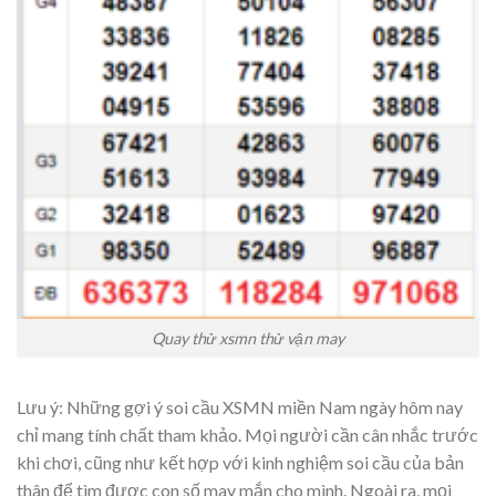
Quay thử xsmn thử vận may
Lưu ý: Những gợi ý soi cầu XSMN miền Nam ngày hôm nay
chỉ mang tính chất tham khảo. Mọi người cần cân nhắc trước
khi chơi, cũng như kết hợp với kinh nghiệm soi cầu của bản
thân để tìm được con số may mắn cho mình. Ngoài ra, mọi