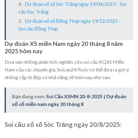
Dự đoán xổ số Sóc Trăng ngày 19/04/2023 – Soi
cầu Sóc Trăng
Dự đoán xổ số Đồng Tháp ngày 19/12/2022 –
Soi cầu Đồng Tháp
Dự đoán XS miền Nam ngày 20 tháng 8 năm
2025 hôm nay
Dựa vào những phân tích, nghiên cứu soi cầu KQXS Miền
Nam của các chuyên gia, Soicau247tv.tv có thể đưa ra gợi ý
những cặp lô đẹp có khả năng về hôm nay như sau:
Bạn đang xem:
Soi Cầu XSMN 20-8-2025 | Dự đoán
xổ số miền nam ngày 20 tháng 8
Soi cầu xổ số Sóc Trăng ngày 20/8/2025: