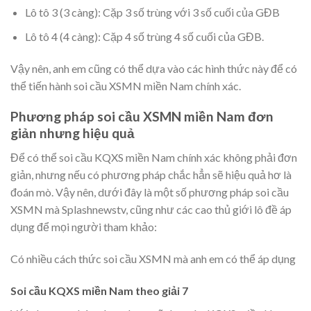
Lô tô 3 (3 càng): Cặp 3 số trùng với 3 số cuối của GĐB
Lô tô 4 (4 càng): Cặp 4 số trùng 4 số cuối của GĐB.
Vậy nên, anh em cũng có thể dựa vào các hình thức này để có
thể tiến hành soi cầu XSMN miền Nam chính xác.
Phương pháp soi cầu XSMN miền Nam đơn
giản nhưng hiệu quả
Để có thể soi cầu KQXS miền Nam chính xác không phải đơn
giản, nhưng nếu có phương pháp chắc hẳn sẽ hiệu quả hơ là
đoán mò. Vậy nên, dưới đây là một số phương pháp soi cầu
XSMN mà Splashnewstv, cũng như các cao thủ giới lô đề áp
dụng để mọi người tham khảo:
Có nhiều cách thức soi cầu XSMN mà anh em có thể áp dụng
Soi cầu KQXS miền Nam theo giải 7