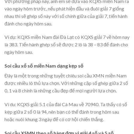
Với phương pháp này, anh em sẽ dựa vào KQXS miền Nam ra
vào ngày hôm trước, nếu phát hiện đầu và đuôi giải 7 giống
nhau thì sẽ ghép số này với số chính giữa của giải 7, tiến hành
đánh cho ngày hôm sau.
Ví dụ: KQXS miền Nam đài Đà Lạt có KQXS giải 7 về hôm nay
là 383. Tiến hành ghép số sẽ được 2 lô là 38 – 83 để đánh cho
ngày hôm sau.
Soi cầu xổ số miền Nam dạng kẹp số
Đây là một trong những tuyệt chiêu soi cầu XMN miền Nam
được nhiều lô thủ lựa chọn. Với những cặp số ghép giữa 2 số
0, 1 và 8 chính là những cầu đẹp để mọi người lựa chọn.
Ví du: KQXS giải 5.1 của đài Cà Mau về 70940. Ta thấy có số
kẹp giữa 2 số 0 là 94, nên bạn có thể đánh trong hôm sau
hoặc nuôi khung 3 ngày để có cơ hội chiến thắng.
Soi cầu XSMN theo số hàng đơn vị giải 4 số và 5 số