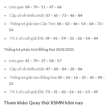
Loto gan:
04 – 70 – 11 – 47 – 66
Cặp số về nhiều nhất:
07 – 65 – 73 – 46 – 84
Thống kê giải tám Cần Thơ:
06 – 02 – 46 – 54 – 64 – 73 –
56
TK 2 số cuối giải ĐB:
39 – 01 – 59 – 32 – 26 – 54 – 44
Thống kê phân tích Đồng Nai 20/8/2025
Loto gan:
41 – 70 – 27 – 58 – 57
Cặp số về nhiều nhất:
47 – 60 – 84 – 20 – 86
Thống kê giải tám Đồng Nai:
39 – 24 – 16 – 25 – 45 – 90 –
22
TK 2 số cuối giải ĐB:
73 – 31 – 42 – 56 – 61 – 53 – 49
Tham khảo Quay thử XSMN hôm nay