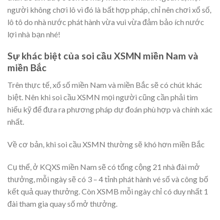
người không chơi lô vì đó là bất hợp pháp, chỉ nên chơi xổ số,
lô tô do nhà nước phát hành vừa vui vừa đảm bảo ích nước
lợi nhà bạn nhé!
Sự khác biệt của soi cầu XSMN miền Nam và
miền Bắc
Trên thực tế, xổ số miền Nam và miền Bắc sẽ có chút khác
biệt. Nên khi soi cầu XSMN mọi người cũng cần phải tìm
hiểu kỹ để đưa ra phương pháp dự đoán phù hợp và chính xác
nhất.
Về cơ bản, khi soi cầu XSMN thường sẽ khó hơn miền Bắc
Cụ thể, ở KQXS miền Nam sẽ có tổng cộng 21 nhà đài mở
thưởng, mỗi ngày sẽ có 3 – 4 tỉnh phát hành vé số và công bố
kết quả quay thưởng. Còn XSMB mỗi ngày chỉ có duy nhất 1
đài tham gia quay số mở thưởng.