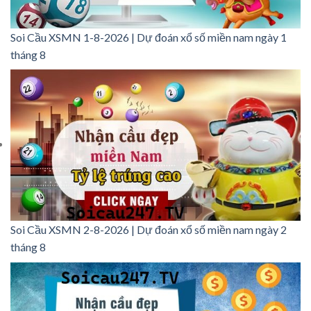
Soi Cầu XSMN 1-8-2026 | Dự đoán xổ số miền nam ngày 1
tháng 8
Soi Cầu XSMN 2-8-2026 | Dự đoán xổ số miền nam ngày 2
tháng 8