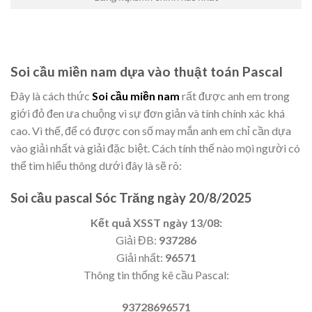
Soi cầu miền nam dựa vào thuật toán Pascal
Đây là cách thức
Soi cầu miền nam
rất được anh em trong
giới đỏ đen ưa chuộng vì sự đơn giản và tính chính xác khá
cao. Vì thế, để có được con số may mắn anh em chỉ cần dựa
vào giải nhất và giải đặc biệt. Cách tính thế nào mọi người có
thể tìm hiểu thông dưới đây là sẽ rõ:
Soi cầu pascal Sóc Trăng ngày 20/8/2025
Kết quả XSST ngày 13/08:
Giải ĐB:
937286
Giải nhất:
96571
Thông tin thống kê cầu Pascal:
937286
96571