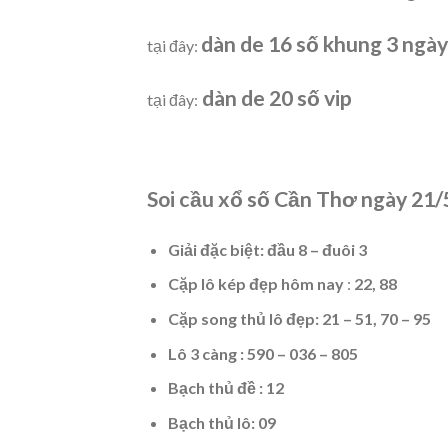
dàn de 16 số khung 3 ngày
tại đây:
dàn de 20 số vip
tại đây:
Soi cầu xổ số Cần Thơ ngày 21/
Giải đặc biệt:
đầu 8 – đuôi 3
Cặp lô kép đẹp hôm nay
:
22, 88
Cặp song thủ lô đẹp: 21 – 51, 70 – 95
Lô 3 càng : 590 – 036 – 805
Bạch thủ đề : 12
Bạch thủ lô: 09