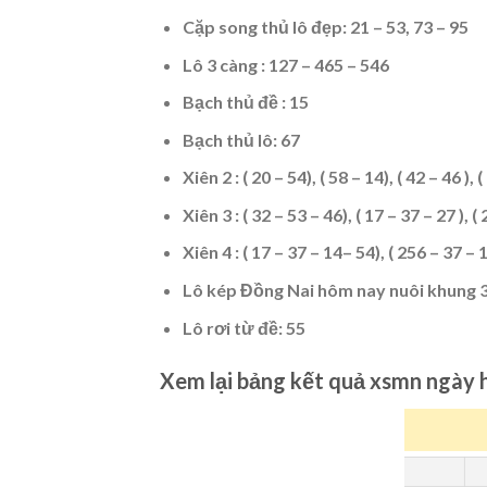
Cặp song thủ lô đẹp: 21 – 53, 73 – 95
Lô 3 càng : 127 – 465 – 546
Bạch thủ đề : 15
Bạch thủ lô: 67
Xiên 2 : ( 20 – 54), ( 58 – 14), ( 42 – 46 ), 
Xiên 3 : ( 32 – 53 – 46), ( 17 – 37 – 27 ), (
Xiên 4 : ( 17 – 37 – 14– 54), ( 256 – 37 – 
Lô kép Đồng Nai hôm nay nuôi khung 3 
Lô rơi từ đề: 55
Xem lại bảng kết quả xsmn ngày