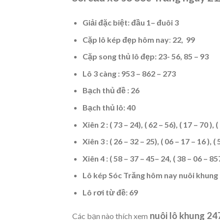
Giải đặc biệt:
đầu 1– đuôi 3
Cặp lô kép đẹp hôm nay
:
22, 99
Cặp song thủ lô đẹp: 23- 56, 85 – 93
Lô 3 càng : 953 – 862 – 273
Bạch thủ đề : 26
Bạch thủ lô: 40
Xiên 2 : ( 73 – 24), ( 62 – 56), ( 17 – 70 ), 
Xiên 3 : ( 26 – 32 – 25), ( 06 – 17 – 16 ), (
Xiên 4 : ( 58 – 37 – 45– 24, ( 38 – 06 – 85
Lô kép Sóc Trăng hôm nay nuôi khung 3
Lô rơi từ đề: 69
nuôi lô khung 24
Các bạn nào thích xem