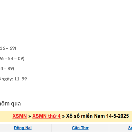
( 16 – 69)
 26 – 54 – 09)
14 – 89)
ngày: 11, 99
 hôm qua