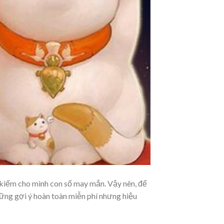
 kiếm cho mình con số may mắn. Vậy nên, để
hững gợi ý hoàn toàn miễn phí nhưng hiệu