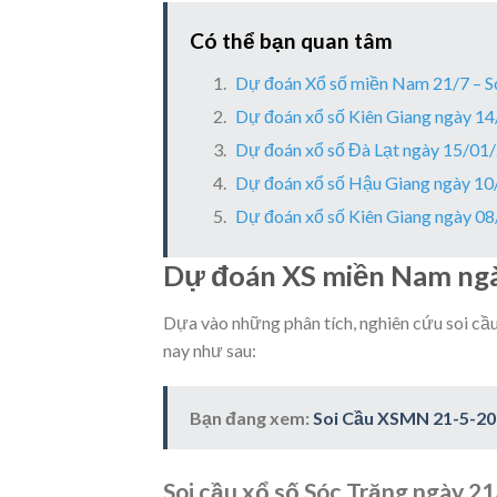
Có thể bạn quan tâm
Dự đoán Xổ số miền Nam 21/7 – 
Dự đoán xổ số Kiên Giang ngày 14
Dự đoán xổ số Đà Lạt ngày 15/01/
Dự đoán xổ số Hậu Giang ngày 10
Dự đoán xổ số Kiên Giang ngày 08
Dự đoán XS miền Nam ngà
Dựa vào những phân tích, nghiên cứu soi cầ
nay như sau:
Bạn đang xem:
Soi Cầu XSMN 21-5-202
Soi cầu xổ số Sóc Trăng ngày 2