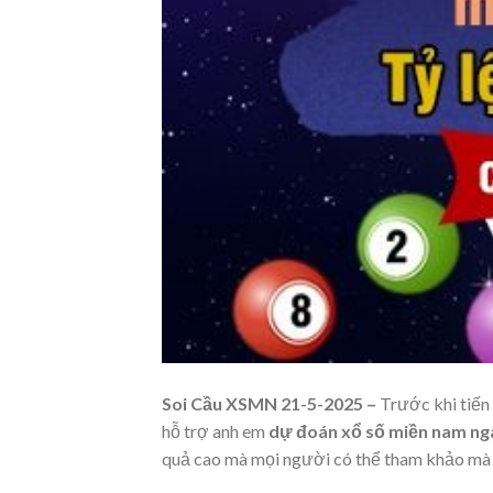
Soi Cầu XSMN 21-5-2025 –
Trước khi tiến
hỗ trợ anh em
dự đoán xổ số miền nam ng
quả cao mà mọi người có thể tham khảo m