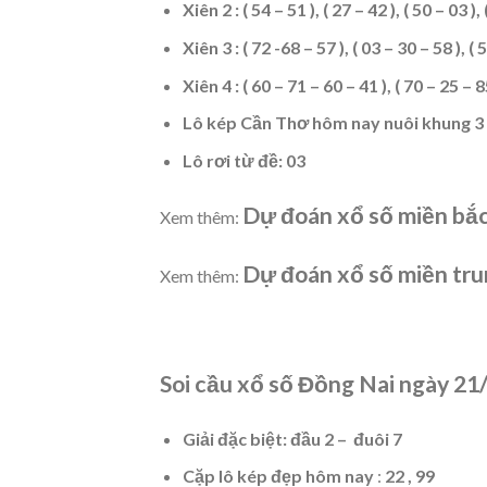
Xiên 2 : ( 54 – 51 ), ( 27 – 42 ), ( 50 – 03 ),
Xiên 3 : ( 72 -68 – 57 ), ( 03 – 30 – 58 ), (
Xiên 4 : ( 60 – 71 – 60 – 41 ), ( 70 – 25 – 
Lô kép Cần Thơ hôm nay nuôi khung 3 
Lô rơi từ đề: 03
Dự đoán xổ số miền bắ
Xem thêm:
Dự đoán xổ số miền tr
Xem thêm:
Soi cầu xổ số Đồng Nai ngày 21
Giải đặc biệt:
đầu 2 – đuôi 7
Cặp lô kép đẹp hôm nay
:
22 , 99