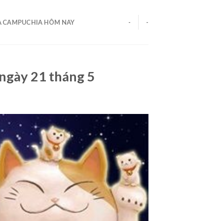
À CAMPUCHIA HÔM NAY
-
-
ngày 21 tháng 5