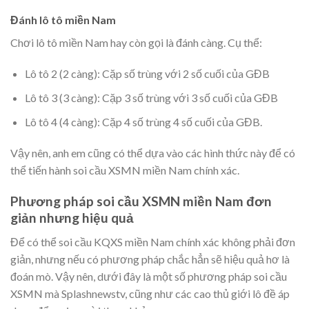
Đánh lô tô miền Nam
Chơi lô tô miền Nam hay còn gọi là đánh càng. Cụ thể:
Lô tô 2 (2 càng): Cặp số trùng với 2 số cuối của GĐB
Lô tô 3 (3 càng): Cặp 3 số trùng với 3 số cuối của GĐB
Lô tô 4 (4 càng): Cặp 4 số trùng 4 số cuối của GĐB.
Vậy nên, anh em cũng có thể dựa vào các hình thức này để có
thể tiến hành soi cầu XSMN miền Nam chính xác.
Phương pháp soi cầu XSMN miền Nam đơn
giản nhưng hiệu quả
Để có thể soi cầu KQXS miền Nam chính xác không phải đơn
giản, nhưng nếu có phương pháp chắc hẳn sẽ hiệu quả hơ là
đoán mò. Vậy nên, dưới đây là một số phương pháp soi cầu
XSMN mà Splashnewstv, cũng như các cao thủ giới lô đề áp