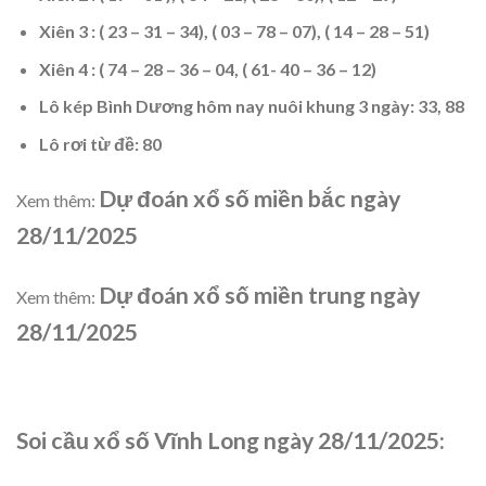
Xiên 3 : ( 23 – 31 – 34), ( 03 – 78 – 07), ( 14 – 28 – 51)
Xiên 4 : ( 74 – 28 – 36 – 04, ( 61- 40 – 36 – 12)
Lô kép Bình Dương hôm nay nuôi khung 3 ngày: 33, 88
Lô rơi từ đề: 80
Dự đoán xổ số miền bắc ngày
Xem thêm:
28/11/2025
Dự đoán xổ số miền trung ngày
Xem thêm:
28/11/2025
Soi cầu xổ số Vĩnh Long ngày 28/11/2025: