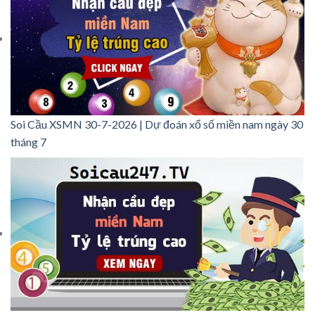
Soi Cầu XSMN 30-7-2026 | Dự đoán xổ số miền nam ngày 30
tháng 7