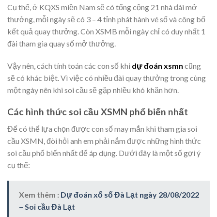
Cụ thể, ở KQXS miền Nam sẽ có tổng cộng 21 nhà đài mở
thưởng, mỗi ngày sẽ có 3 – 4 tỉnh phát hành vé số và công bố
kết quả quay thưởng. Còn XSMB mỗi ngày chỉ có duy nhất 1
đài tham gia quay số mở thưởng.
Vậy nên, cách tính toán các con số khi
dự đoán xsmn
cũng
sẽ có khác biệt. Vì việc có nhiều đài quay thưởng trong cùng
một ngày nên khi soi cầu sẽ gặp nhiều khó khăn hơn.
Các hình thức soi cầu XSMN phổ biến nhất
Để có thể lựa chọn được con số may mắn khi tham gia soi
cầu XSMN, đòi hỏi anh em phải nắm được những hình thức
soi cầu phổ biến nhất để áp dụng. Dưới đây là một số gợi ý
cụ thể:
Xem thêm :
Dự đoán xổ số Đà Lạt ngày 28/08/2022
– Soi cầu Đà Lạt