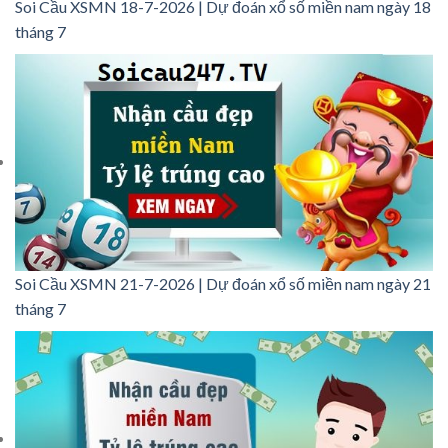
Soi Cầu XSMN 18-7-2026 | Dự đoán xổ số miền nam ngày 18
tháng 7
Soi Cầu XSMN 21-7-2026 | Dự đoán xổ số miền nam ngày 21
tháng 7