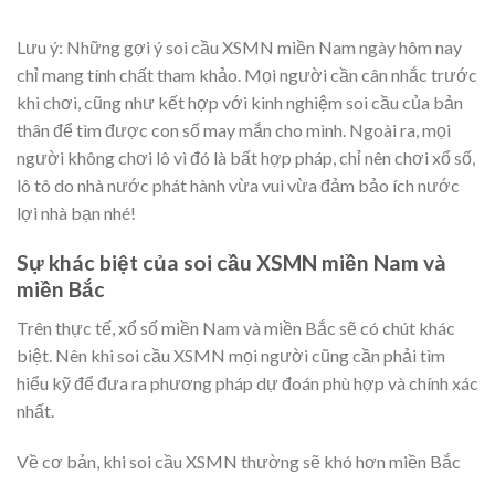
Lưu ý: Những gợi ý soi cầu XSMN miền Nam ngày hôm nay
chỉ mang tính chất tham khảo. Mọi người cần cân nhắc trước
khi chơi, cũng như kết hợp với kinh nghiệm soi cầu của bản
thân để tìm được con số may mắn cho mình. Ngoài ra, mọi
người không chơi lô vì đó là bất hợp pháp, chỉ nên chơi xổ số,
lô tô do nhà nước phát hành vừa vui vừa đảm bảo ích nước
lợi nhà bạn nhé!
Sự khác biệt của soi cầu XSMN miền Nam và
miền Bắc
Trên thực tế, xổ số miền Nam và miền Bắc sẽ có chút khác
biệt. Nên khi soi cầu XSMN mọi người cũng cần phải tìm
hiểu kỹ để đưa ra phương pháp dự đoán phù hợp và chính xác
nhất.
Về cơ bản, khi soi cầu XSMN thường sẽ khó hơn miền Bắc