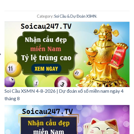
Category:
Soi Cầu & Dự Đoán XSMN
.
Soi Cầu XSMN 4-8-2026 | Dự đoán xổ số miền nam ngày 4
tháng 8