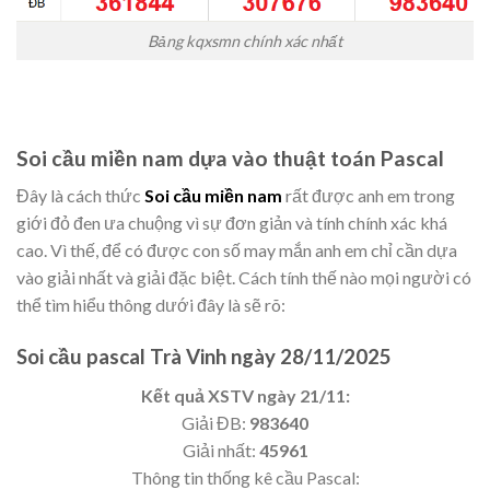
Bảng kqxsmn chính xác nhất
Soi cầu miền nam dựa vào thuật toán Pascal
Đây là cách thức
Soi cầu miền nam
rất được anh em trong
giới đỏ đen ưa chuộng vì sự đơn giản và tính chính xác khá
cao. Vì thế, để có được con số may mắn anh em chỉ cần dựa
vào giải nhất và giải đặc biệt. Cách tính thế nào mọi người có
thể tìm hiểu thông dưới đây là sẽ rõ:
Soi cầu pascal Trà Vinh ngày 28/11/2025
Kết quả XSTV ngày 21/11:
Giải ĐB:
983640
Giải nhất:
45961
Thông tin thống kê cầu Pascal: