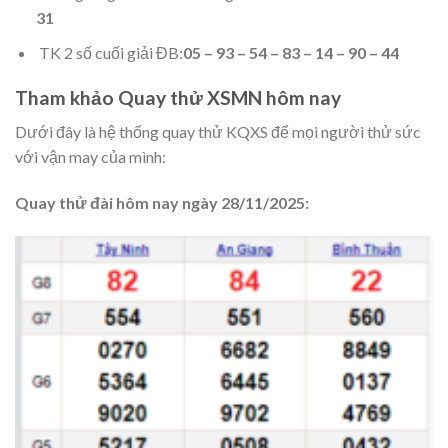
31
TK 2 số cuối giải ĐB:
05 – 93 – 54 – 83 – 14 – 90 – 44
Tham khảo Quay thử XSMN hôm nay
Dưới đây là hệ thống quay thử KQXS để mọi người thử sức
với vận may của mình:
Quay thử đài hôm nay ngày 28/11/2025: