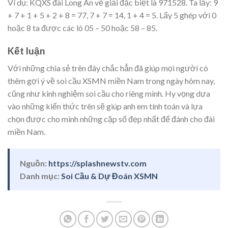
Ví dụ: KQXS đài Long An về giải đặc biệt là 971528. Ta lấy: 9
+ 7 + 1 + 5 + 2 + 8 = 77, 7 + 7 = 14, 1 + 4 = 5. Lấy 5 ghép với 0
hoặc 8 ta được các lô 05 – 50 hoặc 58 – 85.
Kết luận
Với những chia sẻ trên đây chắc hẳn đã giúp mọi người có
thêm gợi ý về soi cầu XSMN miền Nam trong ngày hôm nay,
cũng như kinh nghiệm soi cầu cho riêng mình. Hy vọng dựa
vào những kiến thức trên sẽ giúp anh em tính toán và lựa
chọn được cho mình những cặp số đẹp nhất để đánh cho đài
miền Nam.
Nguồn:
https://splashnewstv.com
Danh mục:
Soi Cầu & Dự Đoán XSMN