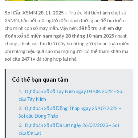
Soi Cầu XSMN 28-11-2025 –
Trước khi tiến hành chốt số
XSMN, hầu hết mọi người đều dành thời gian để tìm kiếm
cho mình con số may mắn. Vậy nên, để hỗ trợ anh em
dự
đoán xổ số miền nam ngày 28 tháng 10 năm 2025
nhanh
chóng, chính xác thì dưới đây là những gợi ý hoàn toàn miễn
phí nhưng hiệu quả cao mà mọi người có thể tham khảo mà
soi cầu 247 tv
đã tổng hợp lại nhé.
Có thể bạn quan tâm
Dự đoán xổ số Tây Ninh ngày 04/08/2022 – Soi
cầu Tây Ninh
Dự đoán xổ số Đồng Tháp ngày 25/07/2022 –
Soi cầu Đồng Tháp
Dự đoán xổ số Đà Lạt ngày 26/02/2023 – Soi
cầu Đà Lạt