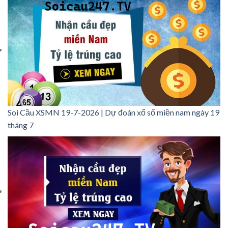
Soi Cầu XSMN 19-7-2026 | Dự đoán xổ số miền nam ngày 19
tháng 7