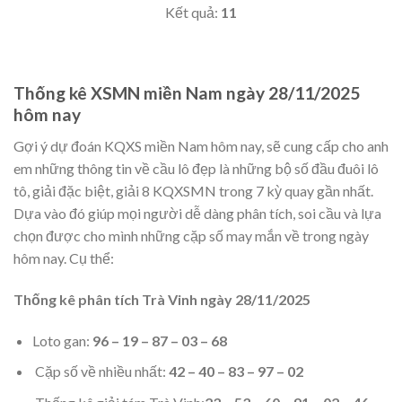
Kết quả:
11
Thống kê XSMN miền Nam ngày 28/11/2025
hôm nay
Gợi ý dự đoán KQXS miền Nam hôm nay, sẽ cung cấp cho anh
em những thông tin về cầu lô đẹp là những bộ số đầu đuôi lô
tô, giải đặc biệt, giải 8 KQXSMN trong 7 kỳ quay gần nhất.
Dựa vào đó giúp mọi người dễ dàng phân tích, soi cầu và lựa
chọn được cho mình những cặp số may mắn về trong ngày
hôm nay. Cụ thể:
Thống kê phân tích Trà Vinh
ngày 28/11/2025
Loto gan:
96 – 19 – 87 – 03 – 68
Cặp số về nhiều nhất:
42 – 40 – 83 – 97 – 02