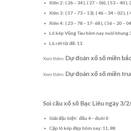
Xiên 2 : ( 26 – 34 ), ( 27 – 06), ( 53 – 40 ), 
Xiên 3 : ( 57 – 73 – 13), ( 46 – 34 – 02 ), (
Xiên 4 : ( 23 – 78 – 17- 68 ), ( 56 – 20 – 0
Lô kép Vũng Tàu hôm nay nuôi khung 3
Lô rơi từ đề: 13
Dự đoán xổ số miền bắ
Xem thêm:
Dự đoán xổ số miền tru
Xem thêm:
Soi cầu xổ số Bạc Liêu ngày 3/2
Giải đặc biệt:
đầu 4 – đuôi 0
Cặp lô kép đẹp hôm nay: 11, 88