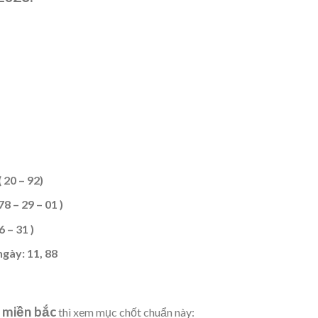
 ( 20 – 92)
 78 – 29 – 01 )
6 – 31 )
gày: 11, 88
 miền bắc
thì xem mục chốt chuẩn này: