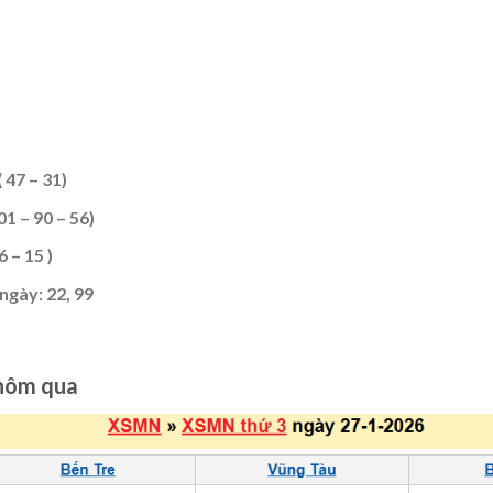
 ( 47 – 31)
( 01 – 90 – 56)
6 – 15 )
ngày: 22, 99
 hôm qua