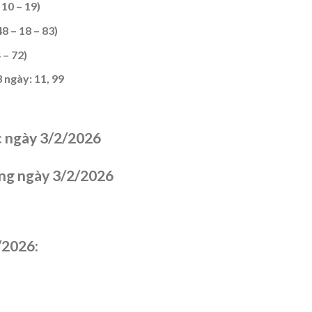
( 10 – 19)
 48 – 18 – 83)
4 – 72)
 ngày: 11, 99
c ngày 3/2/2026
ng ngày 3/2/2026
/2026: