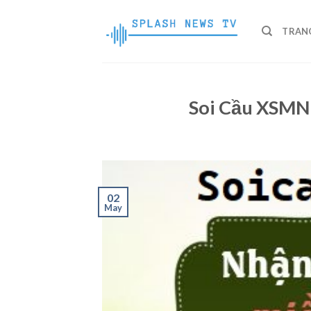
Skip
to
TRAN
content
Soi Cầu XSMN 
02
May