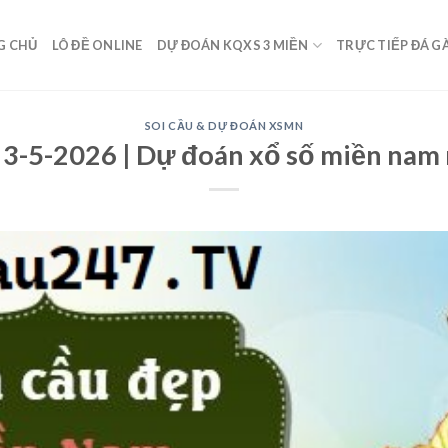
G CHỦ
LÔ ĐỀ ONLINE
DỰ ĐOÁN KQXS 3 MIỀN
TRỰC TIẾP ĐÁ G
SOI CẦU & DỰ ĐOÁN XSMN
3-5-2026 | Dự đoán xổ số miền nam 