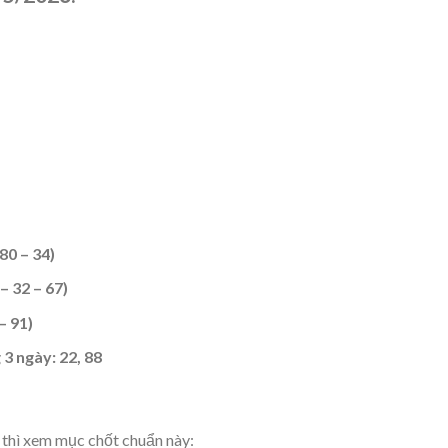
( 80 – 34)
 – 32 – 67)
 – 91)
3 ngày: 22, 88
thì xem mục chốt chuẩn này: