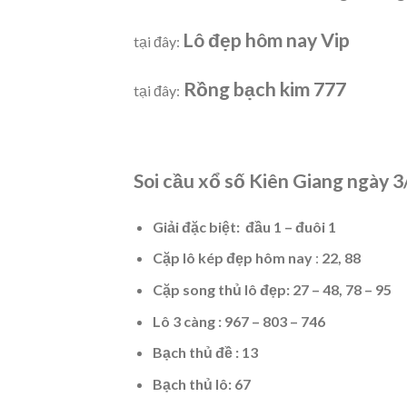
Lô đẹp hôm nay Vip
tại đây:
Rồng bạch kim 777
tại đây:
Soi cầu xổ số Kiên Giang
ngày 3
Giải đặc biệt:
đầu 1 – đuôi 1
Cặp lô kép đẹp hôm nay
:
22, 88
Cặp song thủ lô đẹp: 27 – 48, 78 – 95
Lô 3 càng : 967 – 803 – 746
Bạch thủ đề : 13
Bạch thủ lô: 67