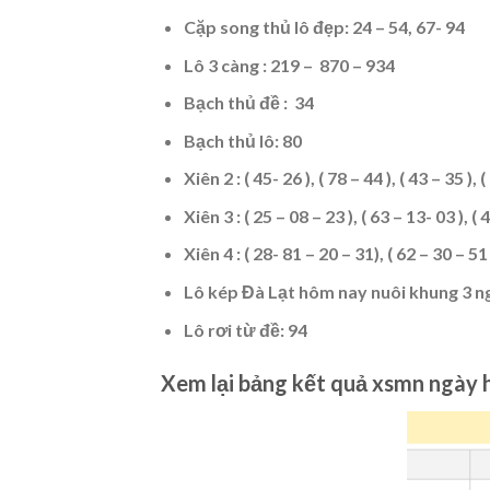
Cặp song thủ lô đẹp: 24 – 54, 67- 94
Lô 3 càng : 219 – 870 – 934
Bạch thủ đề : 34
Bạch thủ lô: 80
Xiên 2 : ( 45- 26 ), ( 78 – 44 ), ( 43 – 35 ), 
Xiên 3 : ( 25 – 08 – 23 ), ( 63 – 13- 03 ), (
Xiên 4 : ( 28- 81 – 20 – 31), ( 62 – 30 – 51
Lô kép Đà Lạt hôm nay nuôi khung 3 ng
Lô rơi từ đề: 94
Xem lại bảng kết quả xsmn ngày