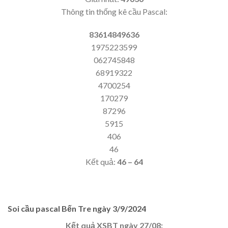
Thông tin thống kê cầu Pascal:
836148
49636
1975223599
062745848
68919322
4700254
170279
87296
5915
406
46
Kết quả:
46 – 64
Soi cầu pascal Bến Tre ngày 3/9/2024
Kết quả XSBT ngày 27/08: