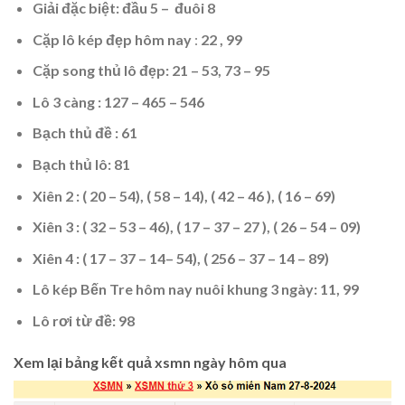
Giải đặc biệt:
đầu 5 – đuôi 8
Cặp lô kép đẹp hôm nay
:
22 , 99
Cặp song thủ lô đẹp: 21 – 53, 73 – 95
Lô 3 càng : 127 – 465 – 546
Bạch thủ đề : 61
Bạch thủ lô: 81
Xiên 2 : ( 20 – 54), ( 58 – 14), ( 42 – 46 ), ( 16 – 69)
Xiên 3 : ( 32 – 53 – 46), ( 17 – 37 – 27 ), ( 26 – 54 – 09)
Xiên 4 : ( 17 – 37 – 14– 54), ( 256 – 37 – 14 – 89)
Lô kép Bến Tre hôm nay nuôi khung 3 ngày: 11, 99
Lô rơi từ đề: 98
Xem lại bảng kết quả xsmn ngày hôm qua