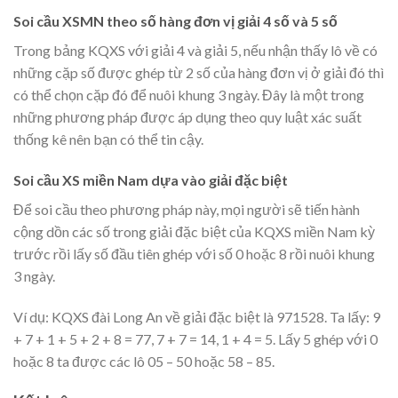
Soi cầu XSMN theo số hàng đơn vị giải 4 số và 5 số
Trong bảng KQXS với giải 4 và giải 5, nếu nhận thấy lô về có
những cặp số được ghép từ 2 số của hàng đơn vị ở giải đó thì
có thể chọn cặp đó để nuôi khung 3 ngày. Đây là một trong
những phương pháp được áp dụng theo quy luật xác suất
thống kê nên bạn có thể tin cậy.
Soi cầu XS miền Nam dựa vào giải đặc biệt
Để soi cầu theo phương pháp này, mọi người sẽ tiến hành
cộng dồn các số trong giải đặc biệt của KQXS miền Nam kỳ
trước rồi lấy số đầu tiên ghép với số 0 hoặc 8 rồi nuôi khung
3 ngày.
Ví dụ: KQXS đài Long An về giải đặc biệt là 971528. Ta lấy: 9
+ 7 + 1 + 5 + 2 + 8 = 77, 7 + 7 = 14, 1 + 4 = 5. Lấy 5 ghép với 0
hoặc 8 ta được các lô 05 – 50 hoặc 58 – 85.