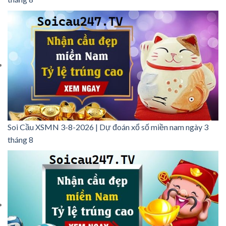
Soi Cầu XSMN 3-8-2026 | Dự đoán xổ số miền nam ngày 3
tháng 8