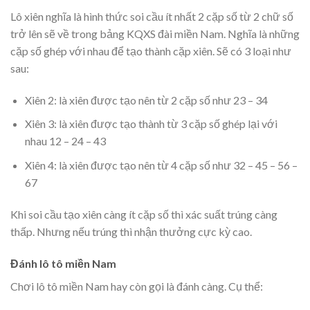
Lô xiên nghĩa là hình thức soi cầu ít nhất 2 cặp số từ 2 chữ số
trở lên sẽ về trong bảng KQXS đài miền Nam. Nghĩa là những
cặp số ghép với nhau để tạo thành cặp xiên. Sẽ có 3 loại như
sau:
Xiên 2: là xiên được tạo nên từ 2 cặp số như 23 – 34
Xiên 3: là xiên được tạo thành từ 3 cặp số ghép lại với
nhau 12 – 24 – 43
Xiên 4: là xiên được tạo nên từ 4 cặp số như 32 – 45 – 56 –
67
Khi soi cầu tạo xiên càng ít cặp số thì xác suất trúng càng
thấp. Nhưng nếu trúng thì nhận thưởng cực kỳ cao.
Đánh lô tô miền Nam
Chơi lô tô miền Nam hay còn gọi là đánh càng. Cụ thể: