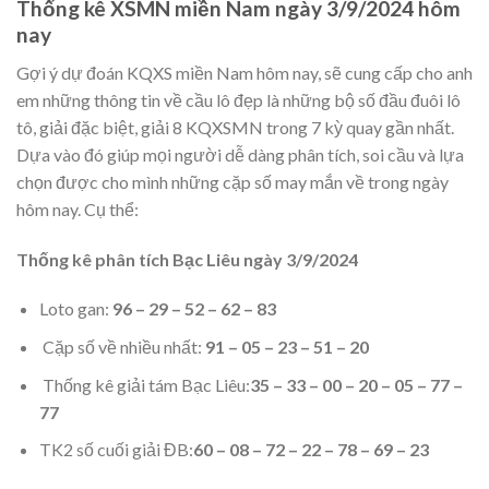
Thống kê XSMN miền Nam ngày 3/9/2024 hôm
nay
Gợi ý dự đoán KQXS miền Nam hôm nay, sẽ cung cấp cho anh
em những thông tin về cầu lô đẹp là những bộ số đầu đuôi lô
tô, giải đặc biệt, giải 8 KQXSMN trong 7 kỳ quay gần nhất.
Dựa vào đó giúp mọi người dễ dàng phân tích, soi cầu và lựa
chọn được cho mình những cặp số may mắn về trong ngày
hôm nay. Cụ thể:
Thống kê phân tích Bạc Liêu ngày 3/9/2024
Loto gan:
96 – 29 – 52 – 62 – 83
Cặp số về nhiều nhất:
91 – 05 – 23 – 51 – 20
Thống kê giải tám Bạc Liêu:
35 – 33 – 00 – 20 – 05 – 77 –
77
TK2 số cuối giải ĐB:
60 – 08 – 72 – 22 – 78 – 69 – 23