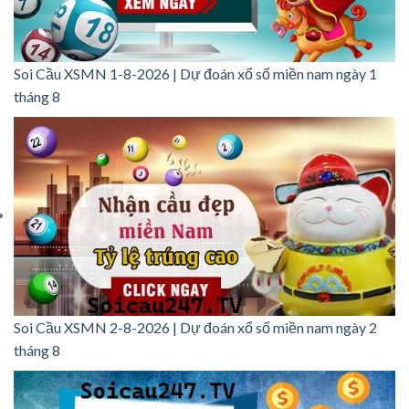
Soi Cầu XSMN 1-8-2026 | Dự đoán xổ số miền nam ngày 1
tháng 8
Soi Cầu XSMN 2-8-2026 | Dự đoán xổ số miền nam ngày 2
tháng 8