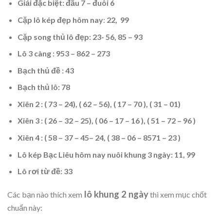
Giải đặc biệt:
đầu 7 – đuôi 6
Cặp lô kép đẹp hôm nay
:
22, 99
Cặp song thủ lô đẹp: 23- 56, 85 – 93
Lô 3 càng : 953 – 862 – 273
Bạch thủ đề : 43
Bạch thủ lô: 78
Xiên 2 : ( 73 – 24), ( 62 – 56), ( 17 – 70 ), ( 31 – 01)
Xiên 3 : ( 26 – 32 – 25), ( 06 – 17 – 16 ), ( 51 – 72 – 96 )
Xiên 4 : ( 58 – 37 – 45– 24, ( 38 – 06 – 8571 – 23 )
Lô kép Bạc Liêu hôm nay nuôi khung 3 ngày: 11, 99
Lô rơi từ đề: 33
lô khung 2 ngày
Các bạn nào thích xem
thì xem mục chốt
chuẩn này: