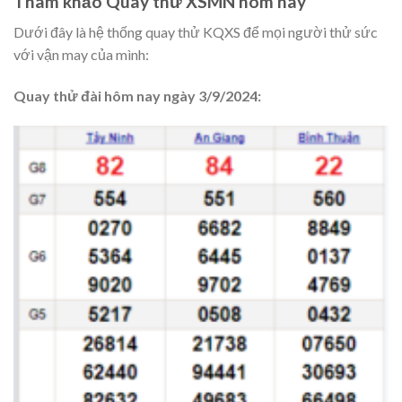
Tham khảo Quay thử XSMN hôm nay
Dưới đây là hệ thống quay thử KQXS để mọi người thử sức
với vận may của mình:
Quay thử đài hôm nay ngày 3/9/2024: