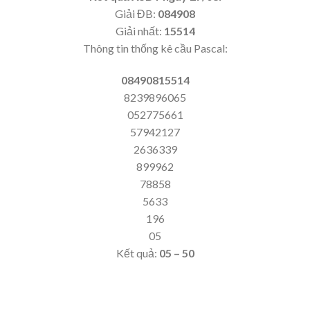
Giải ĐB:
084908
Giải nhất:
15514
Thông tin thống kê cầu Pascal:
084908
15514
8239896065
052775661
57942127
2636339
899962
78858
5633
196
05
Kết quả:
05 – 50