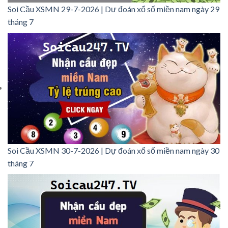
Soi Cầu XSMN 29-7-2026 | Dự đoán xổ số miền nam ngày 29
tháng 7
Soi Cầu XSMN 30-7-2026 | Dự đoán xổ số miền nam ngày 30
tháng 7