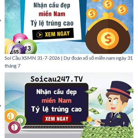
Soi Cầu XSMN 31-7-2026 | Dự đoán xổ số miền nam ngày 31
tháng 7