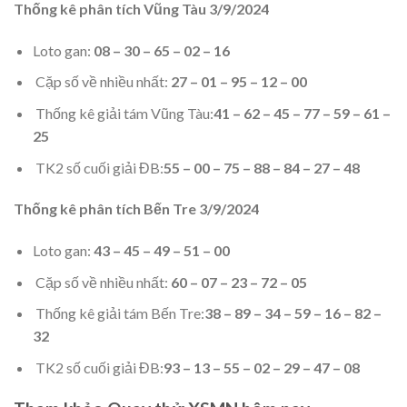
Thống kê phân tích Vũng Tàu 3/9/2024
Loto gan:
08 – 30 – 65 – 02 – 16
Cặp số về nhiều nhất:
27 – 01 – 95 – 12 – 00
Thống kê giải tám Vũng Tàu:
41 – 62 – 45 – 77 – 59 – 61 –
25
TK2 số cuối giải ĐB:
55 – 00 – 75 – 88 – 84 – 27 – 48
Thống kê phân tích Bến Tre 3/9/2024
Loto gan:
43 – 45 – 49 – 51 – 00
Cặp số về nhiều nhất:
60 – 07 – 23 – 72 – 05
Thống kê giải tám Bến Tre:
38 – 89 – 34 – 59 – 16 – 82 –
32
TK2 số cuối giải ĐB:
93 – 13 – 55 – 02 – 29 – 47 – 08