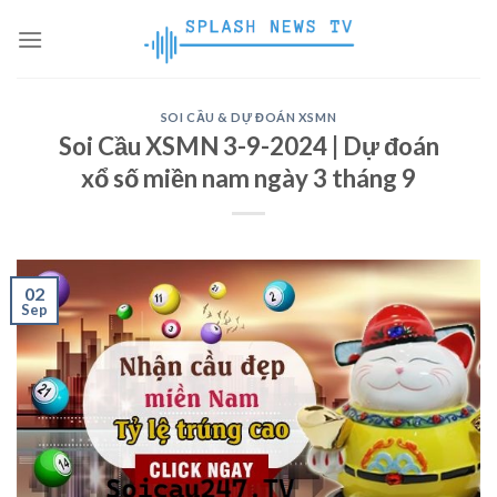
Skip
to
content
SOI CẦU & DỰ ĐOÁN XSMN
Soi Cầu XSMN 3-9-2024 | Dự đoán
xổ số miền nam ngày 3 tháng 9
02
Sep