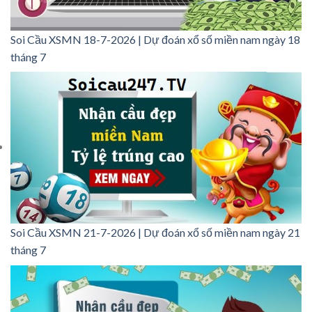
Soi Cầu XSMN 18-7-2026 | Dự đoán xổ số miền nam ngày 18
tháng 7
Soi Cầu XSMN 21-7-2026 | Dự đoán xổ số miền nam ngày 21
tháng 7