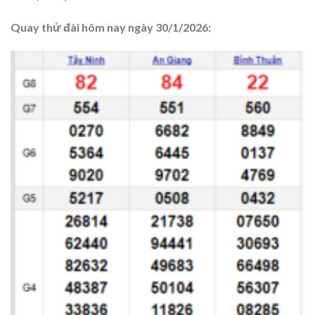
Quay thử đài hôm nay ngày 30/1/2026: