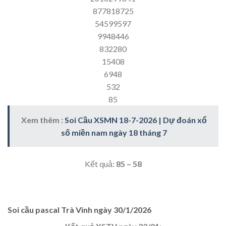
877818725
54599597
9948446
832280
15408
6948
532
85
Xem thêm :
Soi Cầu XSMN 18-7-2026 | Dự đoán xổ
số miền nam ngày 18 tháng 7
Kết quả:
85 – 58
Soi cầu pascal Trà Vinh ngày 30/1/2026