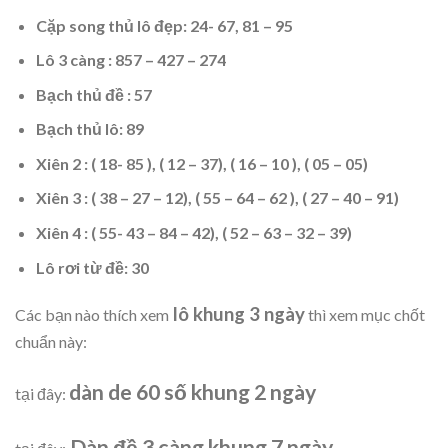
Cặp song thủ lô đẹp: 24- 67, 81 – 95
Lô 3 càng : 857 – 427 – 274
Bạch thủ đề : 57
Bạch thủ lô: 89
Xiên 2 : ( 18- 85 ), ( 12 – 37), ( 16 – 10 ), ( 05 – 05)
Xiên 3 : ( 38 – 27 – 12), ( 55 – 64 – 62 ), ( 27 – 40 – 91)
Xiên 4 : ( 55- 43 – 84 – 42), ( 52 – 63 – 32 – 39)
Lô rơi từ đề: 30
lô khung 3 ngày
Các bạn nào thích xem
thì xem mục chốt
chuẩn này:
dàn de 60 số khung 2 ngày
tại đây:
Dàn đề 3 càng khung 7 ngày