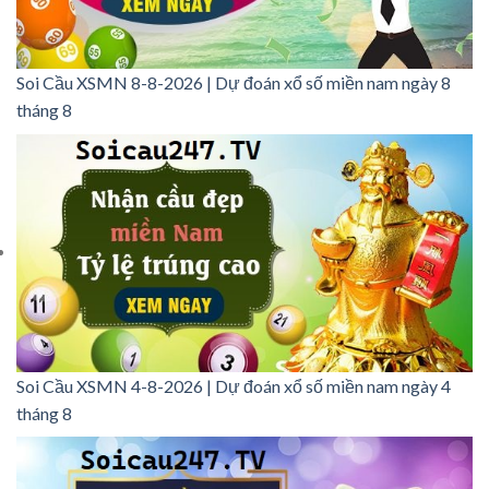
Soi Cầu XSMN 8-8-2026 | Dự đoán xổ số miền nam ngày 8
tháng 8
Soi Cầu XSMN 4-8-2026 | Dự đoán xổ số miền nam ngày 4
tháng 8