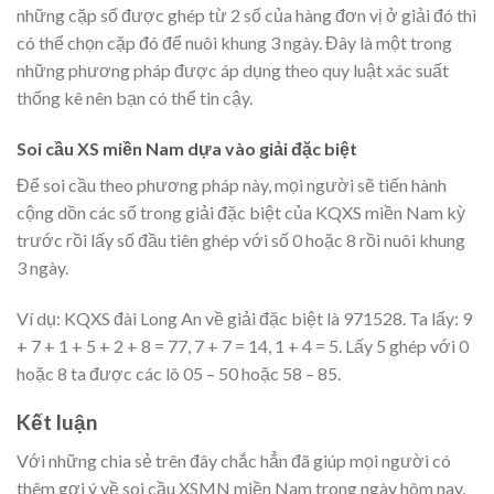
những cặp số được ghép từ 2 số của hàng đơn vị ở giải đó thì
có thể chọn cặp đó để nuôi khung 3 ngày. Đây là một trong
những phương pháp được áp dụng theo quy luật xác suất
thống kê nên bạn có thể tin cậy.
Soi cầu XS miền Nam dựa vào giải đặc biệt
Để soi cầu theo phương pháp này, mọi người sẽ tiến hành
cộng dồn các số trong giải đặc biệt của KQXS miền Nam kỳ
trước rồi lấy số đầu tiên ghép với số 0 hoặc 8 rồi nuôi khung
3 ngày.
Ví dụ: KQXS đài Long An về giải đặc biệt là 971528. Ta lấy: 9
+ 7 + 1 + 5 + 2 + 8 = 77, 7 + 7 = 14, 1 + 4 = 5. Lấy 5 ghép với 0
hoặc 8 ta được các lô 05 – 50 hoặc 58 – 85.
Kết luận
Với những chia sẻ trên đây chắc hẳn đã giúp mọi người có
thêm gợi ý về soi cầu XSMN miền Nam trong ngày hôm nay,