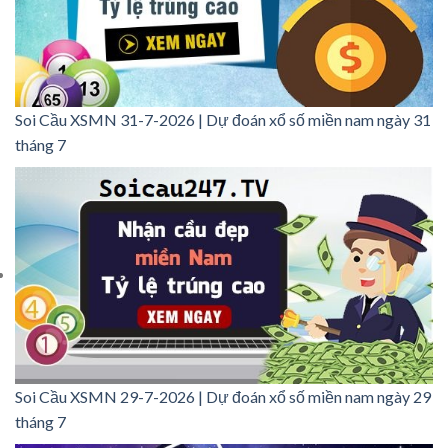
Soi Cầu XSMN 31-7-2026 | Dự đoán xổ số miền nam ngày 31
tháng 7
Soi Cầu XSMN 29-7-2026 | Dự đoán xổ số miền nam ngày 29
tháng 7