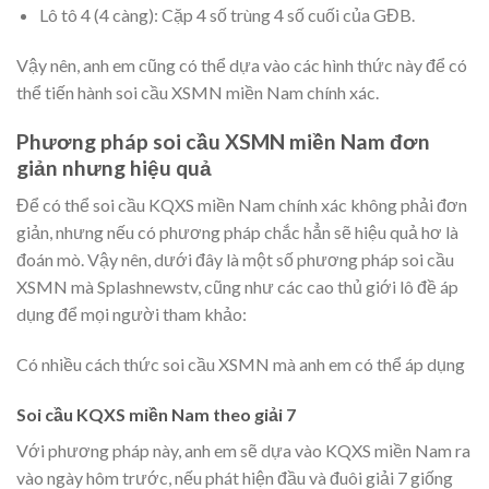
Lô tô 4 (4 càng): Cặp 4 số trùng 4 số cuối của GĐB.
Vậy nên, anh em cũng có thể dựa vào các hình thức này để có
thể tiến hành soi cầu XSMN miền Nam chính xác.
Phương pháp soi cầu XSMN miền Nam đơn
giản nhưng hiệu quả
Để có thể soi cầu KQXS miền Nam chính xác không phải đơn
giản, nhưng nếu có phương pháp chắc hẳn sẽ hiệu quả hơ là
đoán mò. Vậy nên, dưới đây là một số phương pháp soi cầu
XSMN mà Splashnewstv, cũng như các cao thủ giới lô đề áp
dụng để mọi người tham khảo:
Có nhiều cách thức soi cầu XSMN mà anh em có thể áp dụng
Soi cầu KQXS miền Nam theo giải 7
Với phương pháp này, anh em sẽ dựa vào KQXS miền Nam ra
vào ngày hôm trước, nếu phát hiện đầu và đuôi giải 7 giống