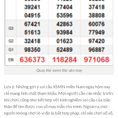
Quay thử xsmn thử vận may
Lưu ý: Những gợi ý soi cầu XSMN miền Nam ngày hôm nay
chỉ mang tính chất tham khảo. Mọi người cần cân nhắc trước
khi chơi, cũng như kết hợp với kinh nghiệm soi cầu của bản
thân để tìm được con số may mắn cho mình. Ngoài ra, mọi
người không chơi lô vì đó là bất hợp pháp, chỉ nên chơi xổ số,