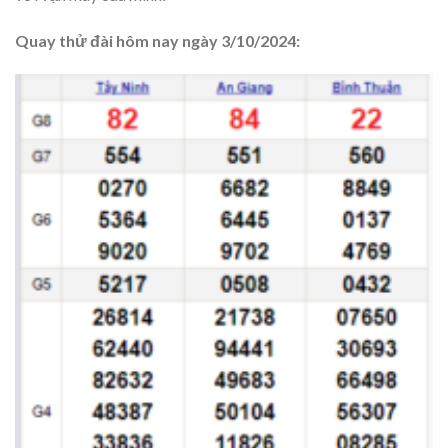
Quay thử đài hôm nay ngày 3/10/2024: