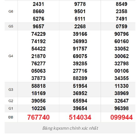
Bảng kqxsmn chính xác nhất