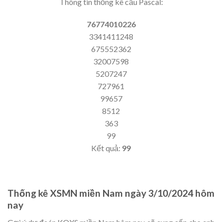
Thông tin thống kê cầu Pascal:
767740
10226
3341411248
675552362
32007598
5207247
727961
99657
8512
363
99
Kết quả:
99
Thống kê XSMN miền Nam ngày 3/10/2024 hôm
nay