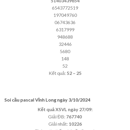
514034
39654
6543772519
197049760
06743636
6317999
948688
32446
5680
148
52
Kết quả:
52 – 25
Soi cầu pascal Vĩnh Long ngày 3/10/2024
Kết quả XSVL ngày 27/09:
Giải ĐB:
767740
Giải nhất:
10226