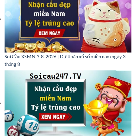
Soi Cầu XSMN 3-8-2026 | Dự đoán xổ số miền nam ngày 3
tháng 8