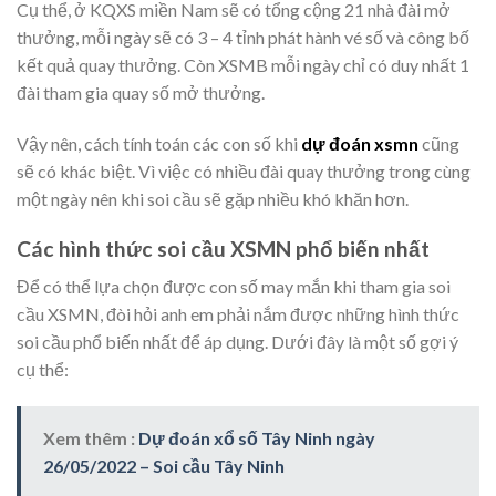
Cụ thể, ở KQXS miền Nam sẽ có tổng cộng 21 nhà đài mở
thưởng, mỗi ngày sẽ có 3 – 4 tỉnh phát hành vé số và công bố
kết quả quay thưởng. Còn XSMB mỗi ngày chỉ có duy nhất 1
đài tham gia quay số mở thưởng.
Vậy nên, cách tính toán các con số khi
dự đoán xsmn
cũng
sẽ có khác biệt. Vì việc có nhiều đài quay thưởng trong cùng
một ngày nên khi soi cầu sẽ gặp nhiều khó khăn hơn.
Các hình thức soi cầu XSMN phổ biến nhất
Để có thể lựa chọn được con số may mắn khi tham gia soi
cầu XSMN, đòi hỏi anh em phải nắm được những hình thức
soi cầu phổ biến nhất để áp dụng. Dưới đây là một số gợi ý
cụ thể:
Xem thêm :
Dự đoán xổ số Tây Ninh ngày
26/05/2022 – Soi cầu Tây Ninh