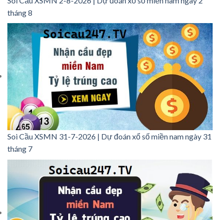
Soi Cầu XSMN 2-8-2026 | Dự đoán xổ số miền nam ngày 2
tháng 8
Soi Cầu XSMN 31-7-2026 | Dự đoán xổ số miền nam ngày 31
tháng 7