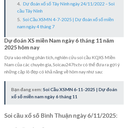
Dự đoán xổ số Tây Ninh ngày 24/11/2022 – Soi
cầu Tây Ninh
Soi Cầu XSMN 4-7-2025 | Dự đoán xổ số miền
nam ngày 4 tháng 7
Dự đoán XS miền Nam ngày 6 tháng 11 năm
2025 hôm nay
Dựa vào những phân tích, nghiên cứu soi cầu KQXS Miền
Nam của các chuyên gia, Soicau247tv.tv có thể đưa ra gợi ý
những cặp lô đẹp có khả năng về hôm nay như sau:
Bạn đang xem:
Soi Cầu XSMN 6-11-2025 | Dự đoán
xổ số miền nam ngày 6 tháng 11
Soi cầu xổ số Bình Thuận ngày 6/11/2025: