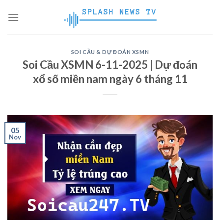
Skip
to
content
SOI CẦU & DỰ ĐOÁN XSMN
Soi Cầu XSMN 6-11-2025 | Dự đoán
xổ số miền nam ngày 6 tháng 11
05
Nov