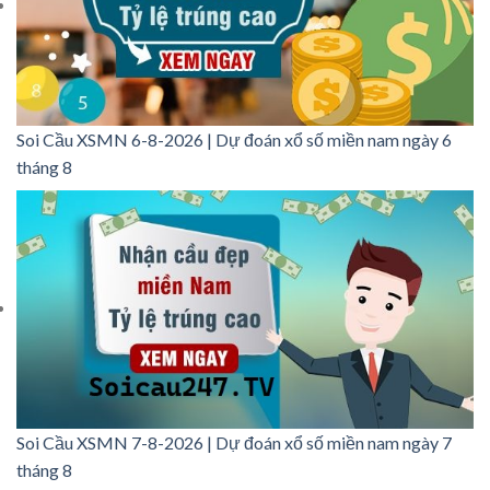
Soi Cầu XSMN 6-8-2026 | Dự đoán xổ số miền nam ngày 6
tháng 8
Soi Cầu XSMN 7-8-2026 | Dự đoán xổ số miền nam ngày 7
tháng 8