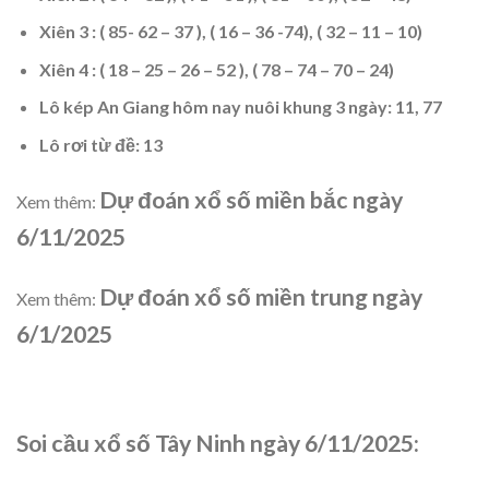
Xiên 3 : ( 85- 62 – 37 ), ( 16 – 36 -74), ( 32 – 11 – 10)
Xiên 4 : ( 18 – 25 – 26 – 52 ), ( 78 – 74 – 70 – 24)
Lô kép An Giang hôm nay nuôi khung 3 ngày: 11, 77
Lô rơi từ đề: 13
Dự đoán xổ số miền bắc ngày
Xem thêm:
6/11/2025
Dự đoán xổ số miền trung ngày
Xem thêm:
6/1/2025
Soi cầu xổ số Tây Ninh ngày 6/11/2025: