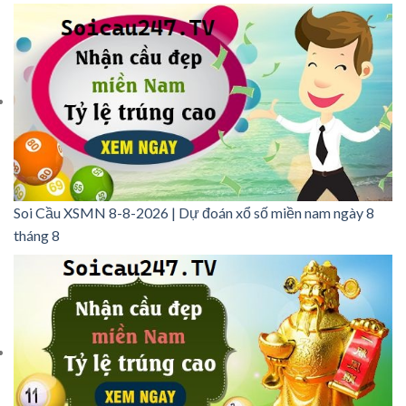
Soi Cầu XSMN 8-8-2026 | Dự đoán xổ số miền nam ngày 8
tháng 8