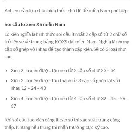
Anh em cần lựa chọn hình thức chơi lô đề miền Nam phù hợp
Soi cầu lô xiên XS miền Nam
Lô xiên nghĩa là hình thức soi cầu ít nhất 2 cặp số từ 2 chữ số
trở lên sẽ về trong bảng KQXS đài miền Nam. Nghĩa là những
cặp số ghép với nhau để tạo thành cặp xiên. Sẽ có 3 loại như
sau:
Xiên 2: là xiên được tạo nên từ 2 cặp số như 23 – 34
Xiên 3: là xiên được tạo thành từ 3 cặp số ghép lại với
nhau 12 – 24 – 43
Xiên 4: là xiên được tạo nên từ 4 cặp số như 32 – 45 – 56 –
67
Khi soi cầu tạo xiên càng ít cặp số thì xác suất trúng càng
thấp. Nhưng nếu trúng thì nhận thưởng cực kỳ cao.