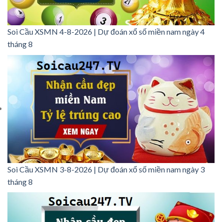
Soi Cầu XSMN 4-8-2026 | Dự đoán xổ số miền nam ngày 4
tháng 8
Soi Cầu XSMN 3-8-2026 | Dự đoán xổ số miền nam ngày 3
tháng 8