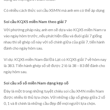
Có nhiều cách thức soi cầu XSMN mà anh em có thể áp dụng
Soi cầu KQXS miền Nam theo giải 7
Với phương pháp này, anh em sẽ dựa vào KQXS miền Nam ra
vào ngày hôm trước, nếu phát hiện đầu và đuôi giải 7 giống
nhau thì sẽ ghép số này với số chính giữa của giải 7, tiến hành
đánh cho ngày hôm sau.
Ví dụ: KQXS miền Nam đài Đà Lạt có KQXS giải 7 về hôm nay
là 383. Tiến hành ghép số sẽ được 2 lô là 38 – 83 để đánh cho
ngày hôm sau.
Soi cầu xổ số miền Nam dạng kẹp số
Đây là một trong những tuyệt chiêu soi cầu XMN miền Nam
được nhiều lô thủ lựa chọn. Với những cặp số ghép giữa 2 số
0, 1 và 8 chính là những cầu đẹp để mọi người lựa chọn.