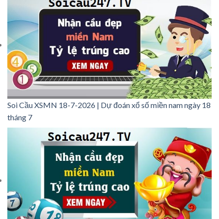
Soi Cầu XSMN 18-7-2026 | Dự đoán xổ số miền nam ngày 18
tháng 7