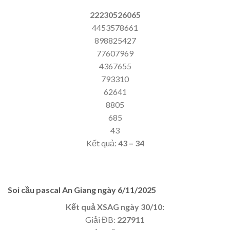
222305
26065
4453578661
898825427
77607969
4367655
793310
62641
8805
685
43
Kết quả:
43 – 34
Soi cầu pascal An Giang ngày 6/11/2025
Kết quả XSAG ngày 30/10:
Giải ĐB:
227911