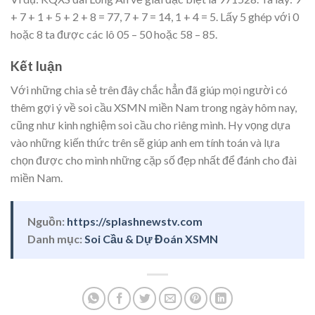
+ 7 + 1 + 5 + 2 + 8 = 77, 7 + 7 = 14, 1 + 4 = 5. Lấy 5 ghép với 0
hoặc 8 ta được các lô 05 – 50 hoặc 58 – 85.
Kết luận
Với những chia sẻ trên đây chắc hẳn đã giúp mọi người có
thêm gợi ý về soi cầu XSMN miền Nam trong ngày hôm nay,
cũng như kinh nghiệm soi cầu cho riêng mình. Hy vọng dựa
vào những kiến thức trên sẽ giúp anh em tính toán và lựa
chọn được cho mình những cặp số đẹp nhất để đánh cho đài
miền Nam.
Nguồn:
https://splashnewstv.com
Danh mục:
Soi Cầu & Dự Đoán XSMN