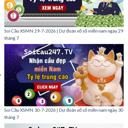
Soi Cầu XSMN 29-7-2026 | Dự đoán xổ số miền nam ngày 29
tháng 7
Soi Cầu XSMN 30-7-2026 | Dự đoán xổ số miền nam ngày 30
tháng 7