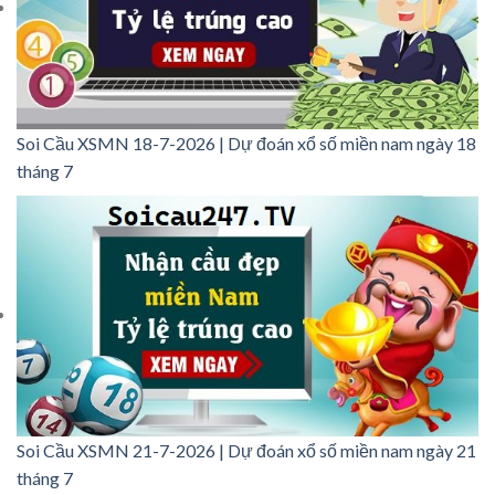
Soi Cầu XSMN 18-7-2026 | Dự đoán xổ số miền nam ngày 18
tháng 7
Soi Cầu XSMN 21-7-2026 | Dự đoán xổ số miền nam ngày 21
tháng 7