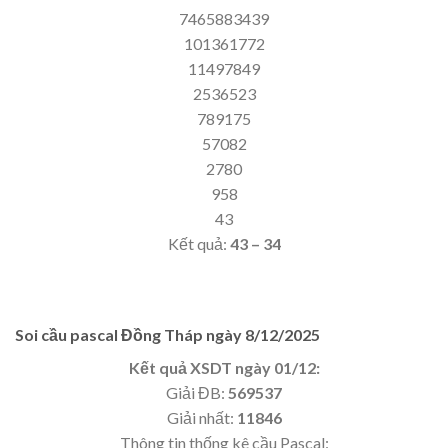
7465883439
101361772
11497849
2536523
789175
57082
2780
958
43
Kết quả:
43 – 34
Soi cầu pascal Đồng Tháp ngày 8/12/2025
Kết quả XSDT ngày 01/12:
Giải ĐB:
569537
Giải nhất:
11846
Thông tin thống kê cầu Pascal: