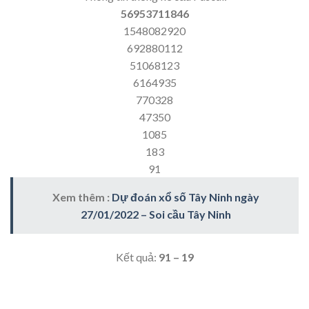
569537
11846
1548082920
692880112
51068123
6164935
770328
47350
1085
183
91
Xem thêm :
Dự đoán xổ số Tây Ninh ngày
27/01/2022 – Soi cầu Tây Ninh
Kết quả:
91 – 19