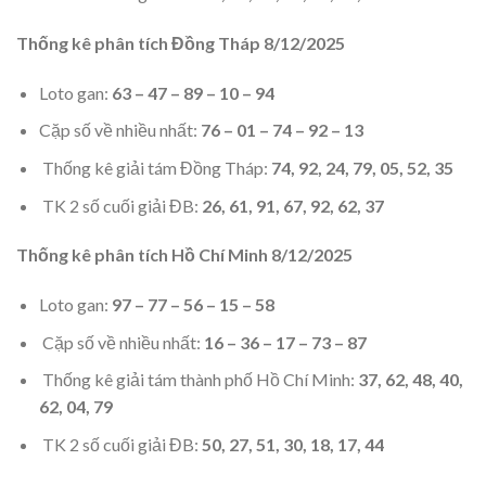
Thống kê phân tích Đồng Tháp 8/12/2025
Loto gan:
63 – 47 – 89 – 10 – 94
Cặp số về nhiều nhất:
76 – 01 – 74 – 92 – 13
Thống kê giải tám Đồng Tháp:
74, 92, 24, 79, 05, 52, 35
TK 2 số cuối giải ĐB:
26, 61, 91, 67, 92, 62, 37
Thống kê phân tích Hồ Chí Minh 8
/12/2025
Loto gan:
97 – 77 – 56 – 15 – 58
Cặp số về nhiều nhất:
16 – 36 – 17 – 73 – 87
Thống kê giải tám thành phố Hồ Chí Minh:
37, 62, 48, 40,
62, 04, 79
TK 2 số cuối giải ĐB:
50, 27, 51, 30, 18, 17, 44