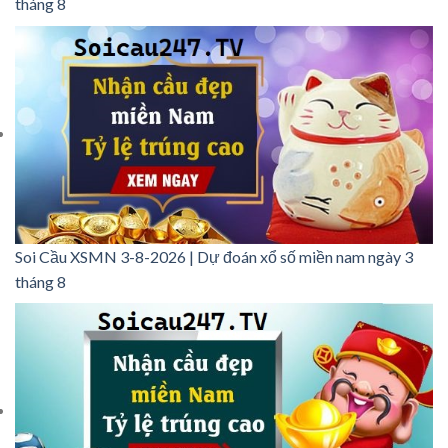
tháng 8
Soi Cầu XSMN 3-8-2026 | Dự đoán xổ số miền nam ngày 3
tháng 8