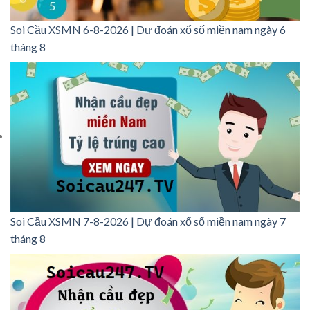
Soi Cầu XSMN 6-8-2026 | Dự đoán xổ số miền nam ngày 6
tháng 8
Soi Cầu XSMN 7-8-2026 | Dự đoán xổ số miền nam ngày 7
tháng 8