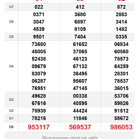
Bảng kqxsmn chính xác nhất