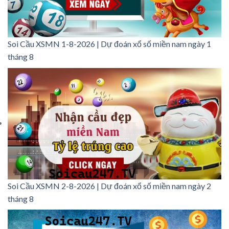
Soi Cầu XSMN 1-8-2026 | Dự đoán xổ số miền nam ngày 1
tháng 8
Soi Cầu XSMN 2-8-2026 | Dự đoán xổ số miền nam ngày 2
tháng 8