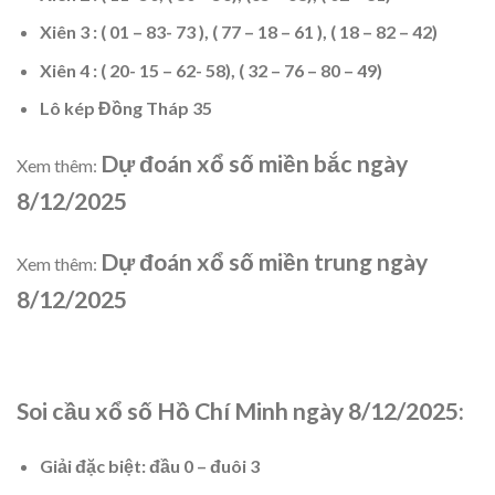
Xiên 3 : ( 01 – 83- 73 ), ( 77 – 18 – 61 ), ( 18 – 82 – 42)
Xiên 4 : ( 20- 15 – 62- 58), ( 32 – 76 – 80 – 49)
Lô kép Đồng Tháp 35
Dự đoán xổ số miền bắc ngày
Xem thêm:
8/12/2025
Dự đoán xổ số miền trung ngày
Xem thêm:
8/12/2025
Soi cầu xổ số Hồ Chí Minh ngày 8/12/2025:
Giải đặc biệt:
đầu 0 – đuôi 3