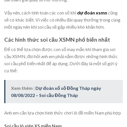
Vậy nên, cách tính toán các con số khi
dự đoán xsmn
cũng
sẽ có khác biệt. Vì việc có nhiều đài quay thưởng trong cùng
một ngày nên khi soi cầu sẽ gặp nhiều khó khăn hơn.
Các hình thức soi cầu XSMN phổ biến nhất
Để có thể lựa chọn được con số may mắn khi tham gia soi
cầu XSMN, đòi hỏi anh em phải nắm được những hình thức
soi cầu phổ biến nhất để áp dụng. Dưới đây là một số gợi ý
cụ thể:
Xem thêm :
Dự đoán xổ số Đồng Tháp ngày
08/08/2022 – Soi cầu Đồng Tháp
Anh em cần lựa chọn hình thức chơi lô đề miền Nam phù hợp
Soi cầu lô xiên XS miền Nam