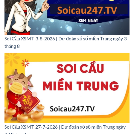
Soi Cầu XSMT 3-8-2026 | Dự đoán xổ số miền Trung ngày 3
tháng 8
Soi Cầu XSMT 27-7-2026 | Dự đoán xổ số miền Trung ngày