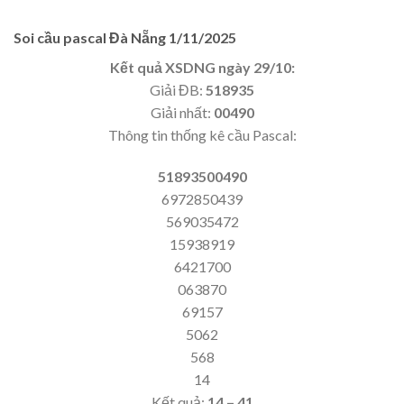
Soi cầu pascal Đà Nẵng 1
/11/2025
Kết quả XSDNG ngày 29/10:
Giải ĐB:
518935
Giải nhất:
00490
Thông tin thống kê cầu Pascal:
518935
00490
6972850439
569035472
15938919
6421700
063870
69157
5062
568
14
Kết quả:
14 – 41