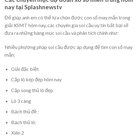
nay tại Splashnewstv
Để giúp anh em có thể lựa chọn được con số may mắn trong
giải XSMT hôm nay, các chuyên gia soi cầu uy tín bất bại sẽ
đưa ra những hạng mục soi cầu và phân tích chính như:
Nhiều phương pháp soi cầu được áp dụng để tìm con số may
mắn:
Giải đặc biệt
Cặp lô kép đẹp hôm nay
Cặp song thủ lô đẹp
Lô 3 càng
Bạch thủ đề :
Bạch thủ lô:
Xiên 2