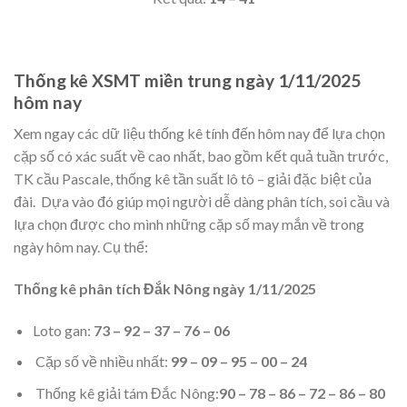
Thống kê XSMT miền trung ngày 1/11/2025
hôm nay
Xem ngay các dữ liệu thống kê tính đến hôm nay để lựa chọn
cặp số có xác suất về cao nhất, bao gồm kết quả tuần trước,
TK cầu Pascale, thống kê tần suất lô tô – giải đặc biệt của
đài. Dựa vào đó giúp mọi người dễ dàng phân tích, soi cầu và
lựa chọn được cho mình những cặp số may mắn về trong
ngày hôm nay. Cụ thể:
Thống kê phân tích Đắk Nông
ngày 1/11/2025
Loto gan:
73 – 92 – 37 – 76 – 06
Cặp số về nhiều nhất:
99 – 09 – 95 – 00 – 24
Thống kê giải tám Đắc Nông:
90 – 78 – 86 – 72 – 86 – 80