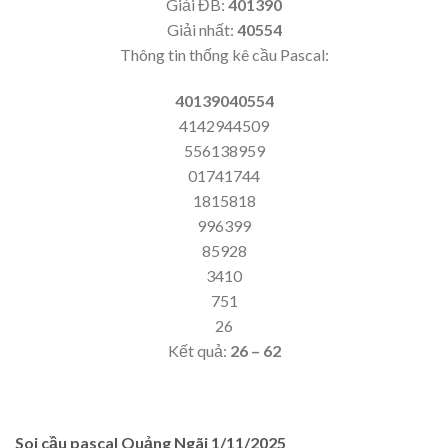
Giải ĐB:
401390
Giải nhất:
40554
Thông tin thống kê cầu Pascal:
401390
40554
4142944509
556138959
01741744
1815818
996399
85928
3410
751
26
Kết quả:
26 – 62
Soi cầu pascal Quảng Ngãi 1
/11/2025