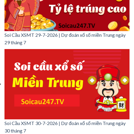
Soi Cầu XSMT 29-7-2026 | Dự đoán xổ số miền Trung ngày
29 tháng 7
Soi Cầu XSMT 30-7-2026 | Dự đoán xổ số miền Trung ngày
30 tháng 7