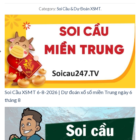
Category:
Soi Cầu & Dự Đoán XSMT
.
Soi Cầu XSMT 6-8-2026 | Dự đoán xổ số miền Trung ngày 6
tháng 8