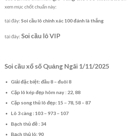
xem mục chốt chuẩn này:
tại đây:
Soi cầu lô chính xác 100 đánh là thắng
Soi cầu lô VIP
tại đây:
Soi cầu xổ số Quảng Ngãi 1/11/2025
Giải đặc biệt:
đầu 8 – đuôi 8
Cặp lô kép đẹp hôm nay
:
22, 88
Cặp song thủ lô đẹp: 15 – 78, 58 – 87
Lô 3 càng : 103 – 973 – 107
Bạch thủ đề : 34
Bạch thủ lô: 90