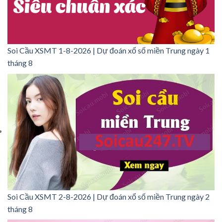
Soi Cầu XSMT 1-8-2026 | Dự đoán xổ số miền Trung ngày 1
tháng 8
Soi Cầu XSMT 2-8-2026 | Dự đoán xổ số miền Trung ngày 2
tháng 8