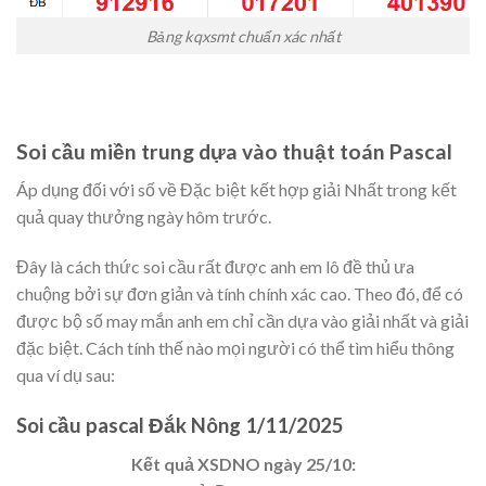
Bảng kqxsmt chuẩn xác nhất
Soi cầu miền trung dựa vào thuật toán Pascal
Áp dụng đối với số về Đặc biệt kết hợp giải Nhất trong kết
quả quay thưởng ngày hôm trước.
Đây là cách thức soi cầu rất được anh em lô đề thủ ưa
chuộng bởi sự đơn giản và tính chính xác cao. Theo đó, để có
được bộ số may mắn anh em chỉ cần dựa vào giải nhất và giải
đặc biệt. Cách tính thế nào mọi người có thể tìm hiểu thông
qua ví dụ sau:
Soi cầu pascal Đắk Nông 1
/11/2025
Kết quả XSDNO ngày 25/10: