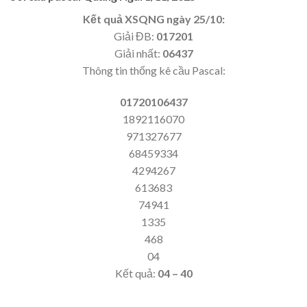
Kết quả XSQNG ngày 25/10:
Giải ĐB:
017201
Giải nhất:
06437
Thông tin thống kê cầu Pascal:
017201
06437
1892116070
971327677
68459334
4294267
613683
74941
1335
468
04
Kết quả:
04 – 40