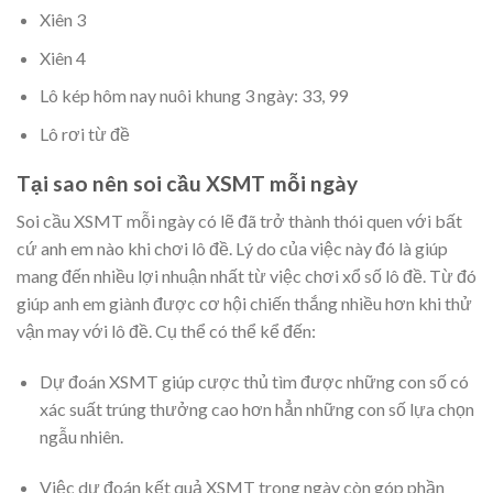
Xiên 3
Xiên 4
Lô kép hôm nay nuôi khung 3 ngày: 33, 99
Lô rơi từ đề
Tại sao nên soi cầu XSMT mỗi ngày
Soi cầu XSMT mỗi ngày có lẽ đã trở thành thói quen với bất
cứ anh em nào khi chơi lô đề. Lý do của việc này đó là giúp
mang đến nhiều lợi nhuận nhất từ việc chơi xổ số lô đề. Từ đó
giúp anh em giành được cơ hội chiến thắng nhiều hơn khi thử
vận may với lô đề. Cụ thể có thể kể đến:
Dự đoán XSMT giúp cược thủ tìm được những con số có
xác suất trúng thưởng cao hơn hẳn những con số lựa chọn
ngẫu nhiên.
Việc dự đoán kết quả XSMT trong ngày còn góp phần