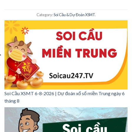
Category:
Soi Cầu & Dự Đoán XSMT
.
Soi Cầu XSMT 6-8-2026 | Dự đoán xổ số miền Trung ngày 6
tháng 8