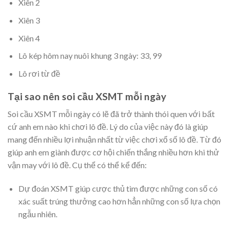
Xiên 2
Xiên 3
Xiên 4
Lô kép hôm nay nuôi khung 3 ngày: 33, 99
Lô rơi từ đề
Tại sao nên soi cầu XSMT mỗi ngày
Soi cầu XSMT mỗi ngày có lẽ đã trở thành thói quen với bất
cứ anh em nào khi chơi lô đề. Lý do của việc này đó là giúp
mang đến nhiều lợi nhuận nhất từ việc chơi xổ số lô đề. Từ đó
giúp anh em giành được cơ hội chiến thắng nhiều hơn khi thử
vận may với lô đề. Cụ thể có thể kể đến:
Dự đoán XSMT giúp cược thủ tìm được những con số có
xác suất trúng thưởng cao hơn hẳn những con số lựa chọn
ngẫu nhiên.