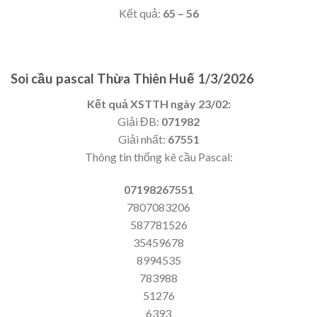
Kết quả:
65 – 56
Soi cầu pascal Thừa Thiên Huế 1
/3/2026
Kết quả XSTTH ngày 23/02:
Giải ĐB:
071982
Giải nhất:
67551
Thông tin thống kê cầu Pascal:
071982
67551
7807083206
587781526
35459678
8994535
783988
51276
6393