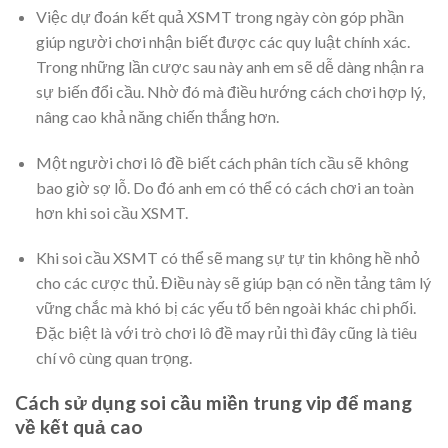
Việc dự đoán kết quả XSMT trong ngày còn góp phần
giúp người chơi nhận biết được các quy luật chính xác.
Trong những lần cược sau này anh em sẽ dễ dàng nhận ra
sự biến đổi cầu. Nhờ đó mà điều hướng cách chơi hợp lý,
nâng cao khả năng chiến thắng hơn.
Một người chơi lô đề biết cách phân tích cầu sẽ không
bao giờ sợ lỗ. Do đó anh em có thể có cách chơi an toàn
hơn khi soi cầu XSMT.
Khi soi cầu XSMT có thể sẽ mang sự tự tin không hề nhỏ
cho các cược thủ. Điều này sẽ giúp bạn có nền tảng tâm lý
vững chắc mà khó bị các yếu tố bên ngoài khác chi phối.
Đặc biệt là với trò chơi lô đề may rủi thì đây cũng là tiêu
chí vô cùng quan trọng.
Cách sử dụng soi cầu miền trung vip để mang
về kết quả cao