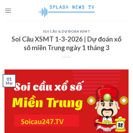
Skip
to
content
SOI CẦU & DỰ ĐOÁN XSMT
Soi Cầu XSMT 1-3-2026 | Dự đoán xổ
số miền Trung ngày 1 tháng 3
01
Mar