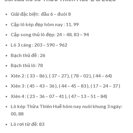
Giải đặc biệt:
đầu 6 – đuôi 8
Cặp lô kép đẹp hôm nay
:
11, 99
Cặp song thủ lô đẹp: 24 – 48, 83 – 94
Lô 3 càng : 203 – 590 – 962
Bạch thủ đề : 26
Bạch thủ lô: 78
Xiên 2 : ( 33 – 86 ), ( 37 – 27 ), ( 78 – 02 ), ( 44 – 64)
Xiên 3 : ( 45 – 43 – 36 ), ( 44 – 45 – 83 ), ( 17 – 24 – 37 )
Xiên 4 : ( 23 – 36 – 07 – 41 ), ( 47 – 13 – 51 – 84)
Lô kép Thừa Thiên Huế hôm nay nuôi khung 3 ngày:
00, 88
Lô rơi từ đề: 83