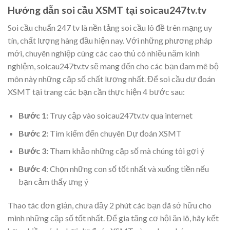
Hướng dẫn soi cầu XSMT tại soicau247tv.tv
Soi cầu chuẩn 247 tv là nền tảng soi cầu lô đề trên mạng uy
tín, chất lượng hàng đầu hiện nay. Với những phương pháp
mới, chuyên nghiệp cùng các cao thủ có nhiều năm kinh
nghiệm, soicau247tv.tv sẽ mang đến cho các bạn đam mê bộ
môn này những cặp số chất lượng nhất. Để soi cầu dự đoán
XSMT tại trang các bạn cần thực hiện 4 bước sau:
Bước 1:
Truy cập vào soicau247tv.tv qua internet
Bước 2:
Tìm kiếm đến chuyên Dự đoán XSMT
Bước 3:
Tham khảo những cặp số mà chúng tôi gợi ý
Bước 4
: Chọn những con số tốt nhất và xuống tiền nếu
bạn cảm thấy ưng ý
Thao tác đơn giản, chưa đầy 2 phút các bạn đã sở hữu cho
mình những cặp số tốt nhất. Để gia tăng cơ hội ăn lô, hãy kết