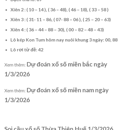
Xiên 2 : ( 10 – 14 ), ( 36 – 48), ( 46 – 18), ( 33 – 58 )
Xiên 3 : ( 31- 11 – 86, ( 07- 88 – 06 ), ( 25 – 20 – 63)
Xiên 4 : ( 36 – 44 – 88 – 30), ( 00 – 82 – 48 – 43)
Lô kép Kon Tum hôm nay nuôi khung 3 ngày: 00, 88
Lô rơi từ đề: 42
Dự đoán xổ số miền bắc ngày
Xem thêm:
1/3/2026
Dự đoán xổ số miền nam ngày
Xem thêm:
1/3/2026
Soi cầu xổ số Thừa Thiên Huế 1/3/2026