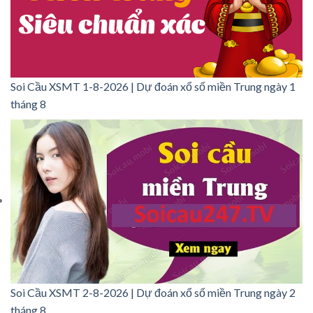
Soi Cầu XSMT 1-8-2026 | Dự đoán xổ số miền Trung ngày 1
tháng 8
Soi Cầu XSMT 2-8-2026 | Dự đoán xổ số miền Trung ngày 2
tháng 8