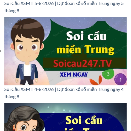
Soi Cầu XSMT 5-8-2026 | Dự đoán xổ số miền Trung ngày 5
tháng 8
Soi Cầu XSMT 4-8-2026 | Dự đoán xổ số miền Trung ngày 4
tháng 8