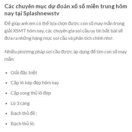
Các chuyên mục dự đoán xổ số miền trung hôm
nay tại Splashnewstv
Để giúp anh em có thể lựa chọn được con số may mắn trong
giải XSMT hôm nay, các chuyên gia soi cầu uy tín bất bại sẽ
đưa ra những hạng mục soi cầu và phân tích chính như:
Nhiều phương pháp soi cầu được áp dụng để tìm con số may
mắn:
Giải đặc biệt
Cặp lô kép đẹp hôm nay
Cặp song thủ lô đẹp
Lô 3 càng
Bạch thủ đề :
Bạch thủ lô: