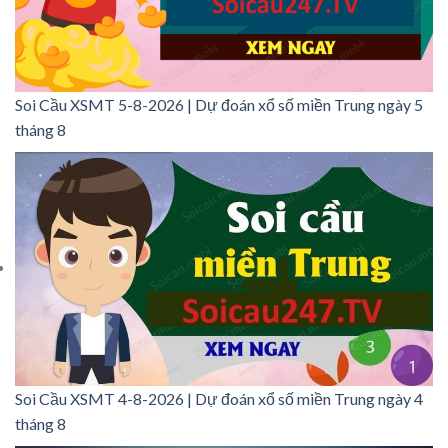
Soi Cầu XSMT 5-8-2026 | Dự đoán xổ số miền Trung ngày 5
tháng 8
Soi Cầu XSMT 4-8-2026 | Dự đoán xổ số miền Trung ngày 4
tháng 8