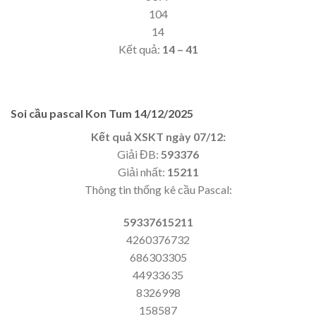
104
14
Kết quả:
14 – 41
Soi cầu pascal Kon Tum 14
/12/2025
Kết quả XSKT ngày 07/12:
Giải ĐB:
593376
Giải nhất:
15211
Thông tin thống kê cầu Pascal:
593376
15211
4260376732
686303305
44933635
8326998
158587