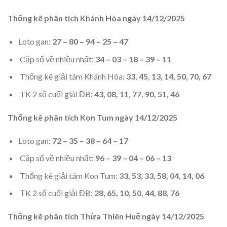
Thống kê phân tích Khánh Hòa
ngày 14/12/2025
Loto gan:
27 – 80 – 94 – 25 – 47
Cặp số về nhiều nhất:
​​​​​​34 – 03 – 18 – 39 – 11
Thống kê giải tám Khánh Hòa:
33, 45, 13, 14, 50, 70, 67
TK 2 số cuối giải ĐB:
43, 08, 11, 77, 90, 51, 46
Thống kê phân tích Kon Tum ngày 14/12/2025
Loto gan:
​​​​​​72 – 35 – 38 – 64 – 17
Cặp số về nhiều nhất:
96 – 39 – 04 – 06 – 13
Thống kê giải tám Kon Tum:
33, 53, 33, 58, 04, 14, 06
TK 2 số cuối giải ĐB:
28, 65, 10, 50, 44, 88, 76
Thống kê phân tích Thừa Thiên Huế ngày 14/12/2025