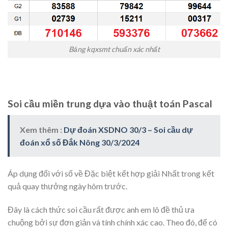
Bảng kqxsmt chuẩn xác nhất
Soi cầu miền trung dựa vào thuật toán Pascal
Xem thêm :
Dự đoán XSDNO 30/3 – Soi cầu dự
đoán xổ số Đắk Nông 30/3/2024
Áp dụng đối với số về Đặc biệt kết hợp giải Nhất trong kết
quả quay thưởng ngày hôm trước.
Đây là cách thức soi cầu rất được anh em lô đề thủ ưa
chuộng bởi sự đơn giản và tính chính xác cao. Theo đó, để có