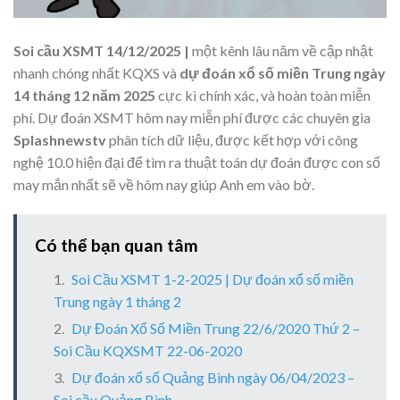
Soi cầu XSMT 14/12/2025 |
một kênh lâu năm về cập nhật
nhanh chóng nhất KQXS và
dự đoán xổ số miền Trung ngày
14
tháng 12 năm 2025
cực kì chính xác, và hoàn toàn miễn
phí. Dự đoán XSMT hôm nay miễn phí được các chuyên gia
Splashnewstv
phân tích dữ liệu, được kết hợp với công
nghệ 10.0 hiện đại để tìm ra thuật toán dự đoán được con số
may mắn nhất sẽ về hôm nay giúp Anh em vào bờ.
Có thể bạn quan tâm
Soi Cầu XSMT 1-2-2025 | Dự đoán xổ số miền
Trung ngày 1 tháng 2
Dự Đoán Xổ Số Miền Trung 22/6/2020 Thứ 2 –
Soi Cầu KQXSMT 22-06-2020
Dự đoán xổ số Quảng Bình ngày 06/04/2023 –
Soi cầu Quảng Bình