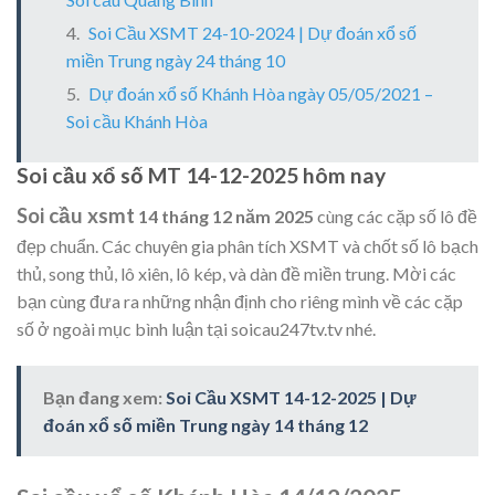
Soi Cầu XSMT 24-10-2024 | Dự đoán xổ số
miền Trung ngày 24 tháng 10
Dự đoán xổ số Khánh Hòa ngày 05/05/2021 –
Soi cầu Khánh Hòa
Soi cầu xổ số MT 14
-12-2025 hôm nay
Soi cầu xsmt
14 tháng 12 năm 2025
cùng các cặp số lô đề
đẹp chuẩn. Các chuyên gia phân tích XSMT và chốt số lô bạch
thủ, song thủ, lô xiên, lô kép, và dàn đề miền trung. Mời các
bạn cùng đưa ra những nhận định cho riêng mình về các cặp
số ở ngoài mục bình luận tại soicau247tv.tv nhé.
Bạn đang xem:
Soi Cầu XSMT 14-12-2025 | Dự
đoán xổ số miền Trung ngày 14 tháng 12