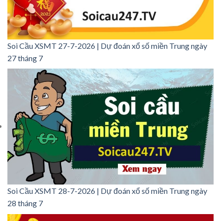
Soi Cầu XSMT 27-7-2026 | Dự đoán xổ số miền Trung ngày
27 tháng 7
Soi Cầu XSMT 28-7-2026 | Dự đoán xổ số miền Trung ngày
28 tháng 7