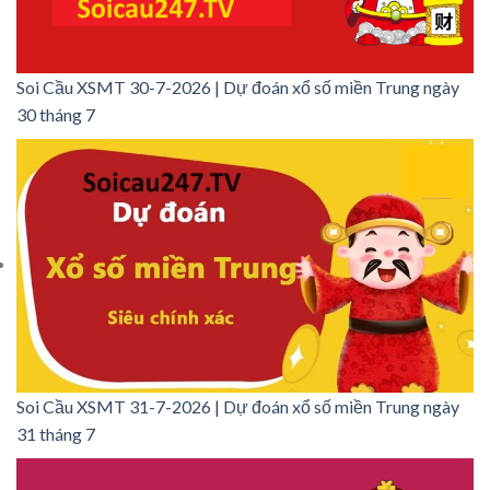
Soi Cầu XSMT 30-7-2026 | Dự đoán xổ số miền Trung ngày
30 tháng 7
Soi Cầu XSMT 31-7-2026 | Dự đoán xổ số miền Trung ngày
31 tháng 7