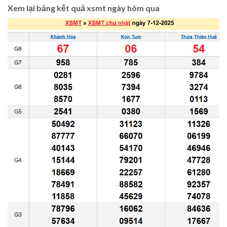
Xem lại bảng kết quả xsmt ngày hôm qua