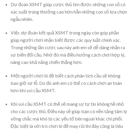
Dự đoán XSMT giúp cược thủ tìm được những con số có
xác suất trúng thưởng cao hơn hẳn những con số lựa chọn
ngẫu nhiên.
Việc dự đoán kết quả XSMT trong ngày còn góp phần
giúp người chơi nhận biết được các quy luật chính xác.
Trong những lần cược sau này anh em sẽ dễ dàng nhận ra
sự biến đổi cầu. Nhờ đó mà điều hướng cách chơi hợp lý,
nâng cao khả năng chiến thắng hơn.
Một người chơi lô đề biết cách phân tích cầu sẽ không
bao giờ sợ lỗ. Do đó anh em có thể có cách chơi an toàn
hơn khi soi cầu XSMT.
Khi soi cầu XSMT có thể sẽ mang sự tự tin không hề nhỏ
cho các cược thủ. Điều này sẽ giúp bạn có nền tảng tâm lý
vững chắc mà khó bị các yếu tố bên ngoài khác chi phối.
Đặc biệt là với trò chơi lô đề may rủi thì đây cũng là tiêu