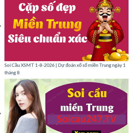
Soi Cầu XSMT 1-8-2026 | Dự đoán xổ số miền Trung ngày 1
tháng 8