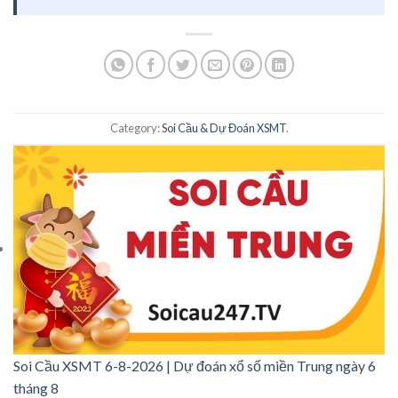
Category:
Soi Cầu & Dự Đoán XSMT
.
Soi Cầu XSMT 6-8-2026 | Dự đoán xổ số miền Trung ngày 6
tháng 8