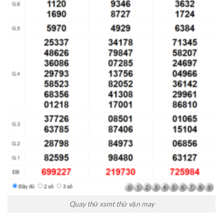
Quay thử xsmt thử vận may