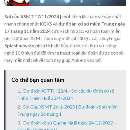
Soi cầu XSMT 17/11/2024 |
một kênh lâu năm về cập nhật
nhanh chóng nhất KQXS và
dự đoán xổ số miền Trung ngày
17
tháng 11 năm 2024
cực kì chính xác, và hoàn toàn miễn
phí. Dự đoán XSMT hôm nay miễn phí được các chuyên gia
Splashnewstv
phân tích dữ liệu, được kết hợp với công
nghệ 10.0 hiện đại để tìm ra thuật toán dự đoán được con số
may mắn nhất sẽ về hôm nay giúp Anh em vào bờ.
Có thể bạn quan tâm
Dự đoán XSTTH 22/4 – Soi cầu dự đoán xổ số
Thừa Thiên Huế 22/4/2024
Soi Cầu XSMT 26-1-2025 | Dự đoán xổ số miền
Trung ngày 26 tháng 1
Dự đoán xổ số Quảng Ngãi ngày 24/12/2022 –
Soi cầu Quảng Ngãi