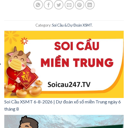
Category:
Soi Cầu & Dự Đoán XSMT
.
Soi Cầu XSMT 6-8-2026 | Dự đoán xổ số miền Trung ngày 6
tháng 8