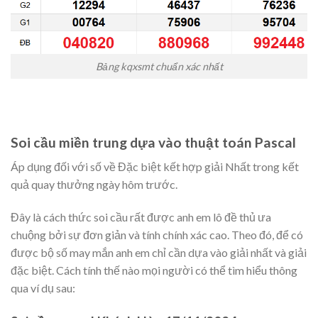
Bảng kqxsmt chuẩn xác nhất
Soi cầu miền trung dựa vào thuật toán Pascal
Áp dụng đối với số về Đặc biệt kết hợp giải Nhất trong kết
quả quay thưởng ngày hôm trước.
Đây là cách thức soi cầu rất được anh em lô đề thủ ưa
chuộng bởi sự đơn giản và tính chính xác cao. Theo đó, để có
được bộ số may mắn anh em chỉ cần dựa vào giải nhất và giải
đặc biệt. Cách tính thế nào mọi người có thể tìm hiểu thông
qua ví dụ sau: