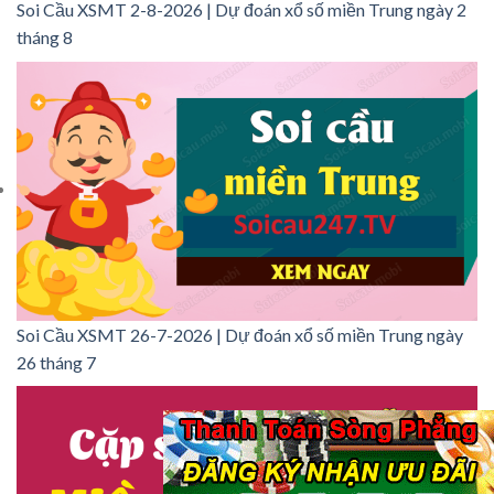
Soi Cầu XSMT 2-8-2026 | Dự đoán xổ số miền Trung ngày 2
tháng 8
Soi Cầu XSMT 26-7-2026 | Dự đoán xổ số miền Trung ngày
26 tháng 7