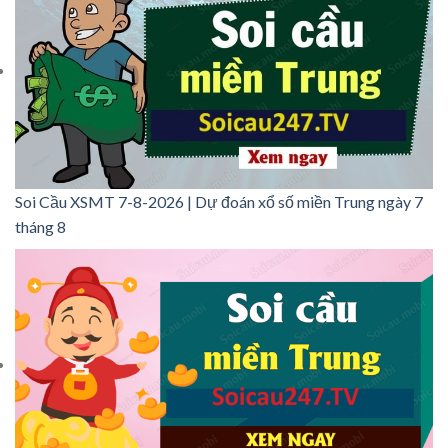
Soi Cầu XSMT 7-8-2026 | Dự đoán xổ số miền Trung ngày 7
tháng 8