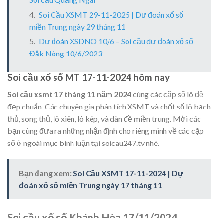
Soi Cầu XSMT 29-11-2025 | Dự đoán xổ số
miền Trung ngày 29 tháng 11
Dự đoán XSDNO 10/6 – Soi cầu dự đoán xổ số
Đắk Nông 10/6/2023
Soi cầu xổ số MT 17
-11-2024 hôm nay
Soi cầu xsmt 17 tháng 11 năm 2024
cùng các cặp số lô đề
đẹp chuẩn. Các chuyên gia phân tích XSMT và chốt số lô bạch
thủ, song thủ, lô xiên, lô kép, và dàn đề miền trung. Mời các
bạn cùng đưa ra những nhận định cho riêng mình về các cặp
số ở ngoài mục bình luận tại soicau247.tv nhé.
Bạn đang xem:
Soi Cầu XSMT 17-11-2024 | Dự
đoán xổ số miền Trung ngày 17 tháng 11
Soi cầu xổ số Khánh Hòa 17
/11/2024