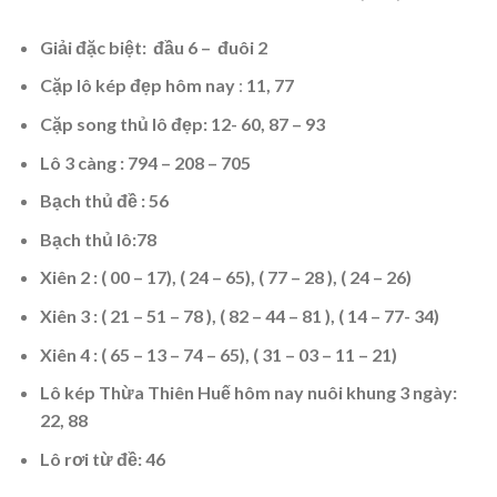
Giải đặc biệt:
đầu 6 – đuôi 2
Cặp lô kép đẹp hôm nay
:
11, 77
Cặp song thủ lô đẹp: 12- 60, 87 – 93
Lô 3 càng : 794 – 208 – 705
Bạch thủ đề : 56
Bạch thủ lô:78
Xiên 2 : ( 00 – 17), ( 24 – 65), ( 77 – 28 ), ( 24 – 26)
Xiên 3 : ( 21 – 51 – 78 ), ( 82 – 44 – 81 ), ( 14 – 77- 34)
Xiên 4 : ( 65 – 13 – 74 – 65), ( 31 – 03 – 11 – 21)
Lô kép Thừa Thiên Huế hôm nay nuôi khung 3 ngày:
22, 88
Lô rơi từ đề: 46