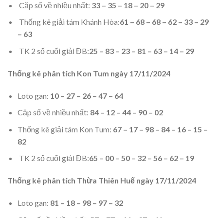
Cặp số về nhiều nhất:
33 – 35 – 18 – 20 – 29
Thống kê giải tám Khánh Hòa:
61 – 68 – 68 – 62 – 33 – 29
– 63
TK 2 số cuối giải ĐB:
25 – 83 – 23 – 81 – 63 – 14 – 29
Thống kê phân tích Kon Tum ngày 17/11/2024
Loto gan:
10 – 27 – 26 – 47 – 64
Cặp số về nhiều nhất:
84 – 12 – 44 – 90 – 02
Thống kê giải tám Kon Tum:
67 – 17 – 98 – 84 – 16 – 15 –
82
TK 2 số cuối giải ĐB:
65 – 00 – 50 – 32 – 56 – 62 – 19
Thống kê phân tích Thừa Thiên Huế ngày 17/11/2024
Loto gan:
81 – 18 – 98 – 97 – 32