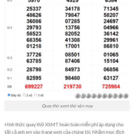
Quay thử xsmt thử vận may
Hình thức quay thử XSMT hoàn toàn miễn phí áp dụng cho
tất cả anh em vào trang web của chúng tôi. Nhằm mục đích