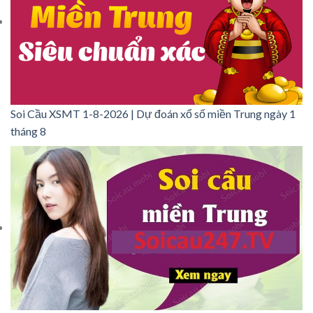
Soi Cầu XSMT 1-8-2026 | Dự đoán xổ số miền Trung ngày 1
tháng 8