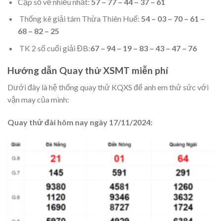
Cặp số về nhiều nhất:
57 – 77 – 44 – 37 – 61
Thống kê giải tám Thừa Thiên Huế:
54 – 03 – 70 – 61 –
68 – 82 – 25
TK 2 số cuối giải ĐB:
67 – 94 – 19 – 83 – 43 – 47 – 76
Hướng dẫn Quay thử XSMT miễn phí
Dưới đây là hệ thống quay thử KQXS để anh em thử sức với
vận may của mình:
Quay thử đài hôm nay ngày 17/11/2024: