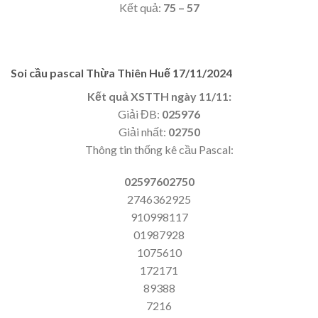
Kết quả:
75 – 57
Soi cầu pascal Thừa Thiên Huế 17
/11/2024
Kết quả XSTTH ngày 11/11:
Giải ĐB:
025976
Giải nhất:
02750
Thông tin thống kê cầu Pascal:
025976
02750
2746362925
910998117
01987928
1075610
172171
89388
7216