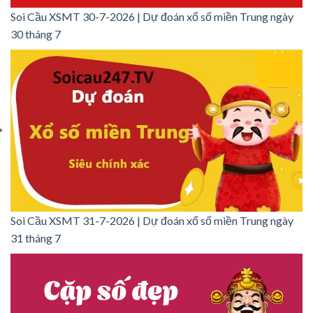
Soi Cầu XSMT 30-7-2026 | Dự đoán xổ số miền Trung ngày
30 tháng 7
Soi Cầu XSMT 31-7-2026 | Dự đoán xổ số miền Trung ngày
31 tháng 7