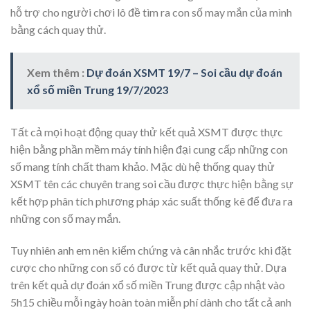
hỗ trợ cho người chơi lô đề tìm ra con số may mắn của mình
bằng cách quay thử.
Xem thêm :
Dự đoán XSMT 19/7 – Soi cầu dự đoán
xổ số miền Trung 19/7/2023
Tất cả mọi hoạt động quay thử kết quả XSMT được thực
hiện bằng phần mềm máy tính hiện đại cung cấp những con
số mang tính chất tham khảo. Mặc dù hệ thống quay thử
XSMT tên các chuyên trang soi cầu được thực hiện bằng sự
kết hợp phân tích phương pháp xác suất thống kê để đưa ra
những con số may mắn.
Tuy nhiên anh em nên kiểm chứng và cân nhắc trước khi đặt
cược cho những con số có được từ kết quả quay thử. Dựa
trên kết quả dự đoán xổ số miền Trung được cập nhật vào
5h15 chiều mỗi ngày hoàn toàn miễn phí dành cho tất cả anh