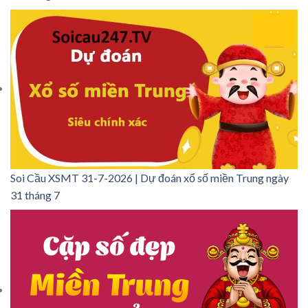
Soi Cầu XSMT 31-7-2026 | Dự đoán xổ số miền Trung ngày
31 tháng 7