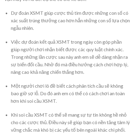
Dự đoán XSMT giúp cược thủ tìm được những con số có
xác suất trúng thưởng cao hơn hẳn những con số lựa chọn
ngẫu nhiên.
Việc dự đoán kết quả XSMT trong ngày còn góp phần
giúp người chơi nhận biết được các quy luật chính xác.
Trong những lần cược sau này anh em sẽ dễ dàng nhận ra
sự biến đổi cầu. Nhờ đó mà điều hướng cách chơi hợp lý,
nâng cao khả năng chiến thắng hơn.
Một người chơi lô đề biết cách phân tích cầu sẽ không
bao giờ sợ lỗ. Do đó anh em có thể có cách chơi an toàn
hơn khi soi cầu XSMT.
Khi soi cầu XSMT có thể sẽ mang sự tự tin không hề nhỏ
cho các cược thủ. Điều này sẽ giúp bạn có nền tảng tâm lý
vững chắc mà khó bị các yếu tố bên ngoài khác chi phối.