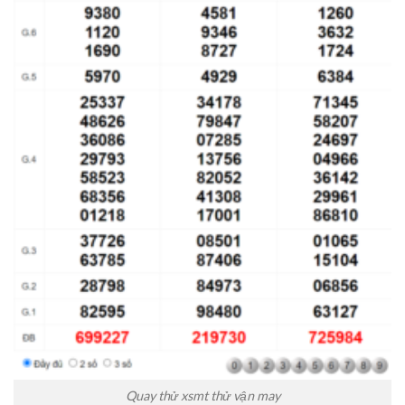
Quay thử xsmt thử vận may