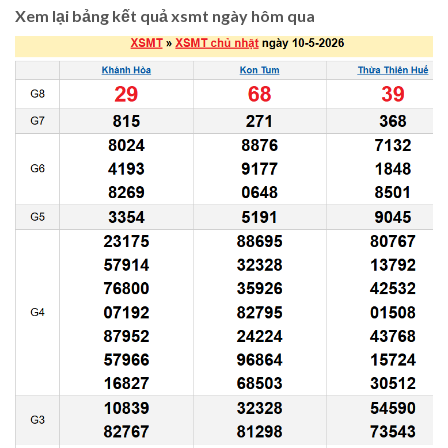
Xem lại bảng kết quả xsmt ngày hôm qua