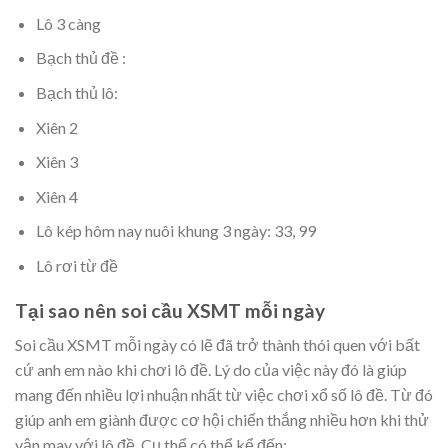
Lô 3 càng
Bạch thủ đề :
Bạch thủ lô:
Xiên 2
Xiên 3
Xiên 4
Lô kép hôm nay nuôi khung 3 ngày: 33, 99
Lô rơi từ đề
Tại sao nên soi cầu XSMT mỗi ngày
Soi cầu XSMT mỗi ngày có lẽ đã trở thành thói quen với bất
cứ anh em nào khi chơi lô đề. Lý do của việc này đó là giúp
mang đến nhiều lợi nhuận nhất từ việc chơi xổ số lô đề. Từ đó
giúp anh em giành được cơ hội chiến thắng nhiều hơn khi thử
vận may với lô đề. Cụ thể có thể kể đến: