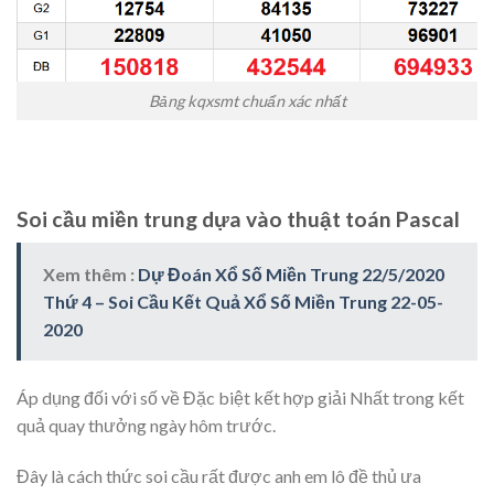
Bảng kqxsmt chuẩn xác nhất
Soi cầu miền trung dựa vào thuật toán Pascal
Xem thêm :
Dự Đoán Xổ Số Miền Trung 22/5/2020
Thứ 4 – Soi Cầu Kết Quả Xổ Số Miền Trung 22-05-
2020
Áp dụng đối với số về Đặc biệt kết hợp giải Nhất trong kết
quả quay thưởng ngày hôm trước.
Đây là cách thức soi cầu rất được anh em lô đề thủ ưa