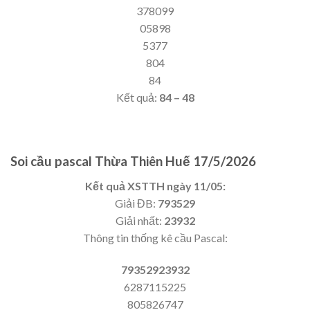
378099
05898
5377
804
84
Kết quả:
84 – 48
Soi cầu pascal Thừa Thiên Huế 17
/5/2026
Kết quả XSTTH ngày 11/05:
Giải ĐB:
793529
Giải nhất:
23932
Thông tin thống kê cầu Pascal:
793529
23932
6287115225
805826747