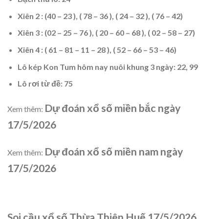
Xiên 2 : (40 – 23 ), ( 78 – 36 ), ( 24 – 32 ), ( 76 – 42)
Xiên 3 : (02 – 25 – 76 ), ( 20 – 60 – 68 ), ( 02 – 58 – 27)
Xiên 4 : ( 61 – 81 – 11 – 28 ), ( 52 – 66 – 53 – 46)
Lô kép Kon Tum hôm nay nuôi khung 3 ngày: 22, 99
Lô rơi từ đề: 75
Dự đoán xổ số miền bắc ngày
Xem thêm:
17/5/2026
Dự đoán xổ số miền nam ngày
Xem thêm:
17/5/2026
Soi cầu xổ số Thừa Thiên Huế 17/5/2026