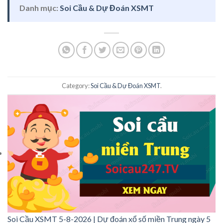
Danh mục:
Soi Cầu & Dự Đoán XSMT
Category:
Soi Cầu & Dự Đoán XSMT
.
Soi Cầu XSMT 5-8-2026 | Dự đoán xổ số miền Trung ngày 5