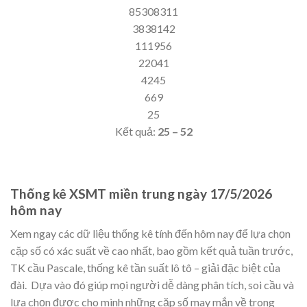
85308311
3838142
111956
22041
4245
669
25
Kết quả:
25 – 52
Thống kê XSMT miền trung ngày 17/5/2026
hôm nay
Xem ngay các dữ liệu thống kê tính đến hôm nay để lựa chọn
cặp số có xác suất về cao nhất, bao gồm kết quả tuần trước,
TK cầu Pascale, thống kê tần suất lô tô – giải đặc biệt của
đài. Dựa vào đó giúp mọi người dễ dàng phân tích, soi cầu và
lựa chọn được cho mình những cặp số may mắn về trong