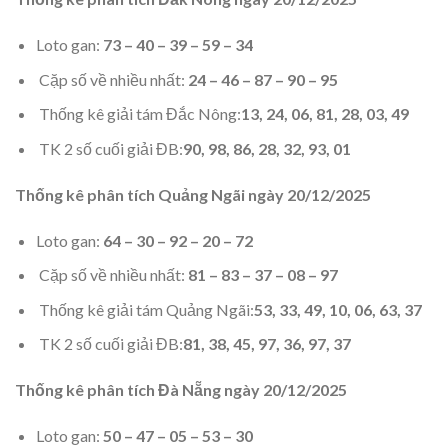
Loto gan:
73 – 40 – 39 – 59 – 34
Cặp số về nhiều nhất:
24 – 46 – 87 – 90 – 95
Thống kê giải tám Đắc Nông:
13, 24, 06, 81, 28, 03, 49
TK 2 số cuối giải ĐB:
90, 98, 86, 28, 32, 93, 01
Thống kê phân tích Quảng Ngãi ngày 20/12/2025
Loto gan:
64 – 30 – 92 – 20 – 72
Cặp số về nhiều nhất:
81 – 83 – 37 – 08 – 97
Thống kê giải tám Quảng Ngãi:
​​​​​​53, 33, 49, 10, 06, 63, 37
TK 2 số cuối giải ĐB:
81, 38, 45, 97, 36, 97, 37
Thống kê phân tích Đà Nẵng ngày 20/12/2025
Loto gan:
50 – 47 – 05 – 53 – 30