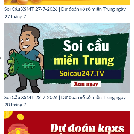
Soi Cầu XSMT 27-7-2026 | Dự đoán xổ số miền Trung ngày
27 tháng 7
Soi Cầu XSMT 28-7-2026 | Dự đoán xổ số miền Trung ngày
28 tháng 7