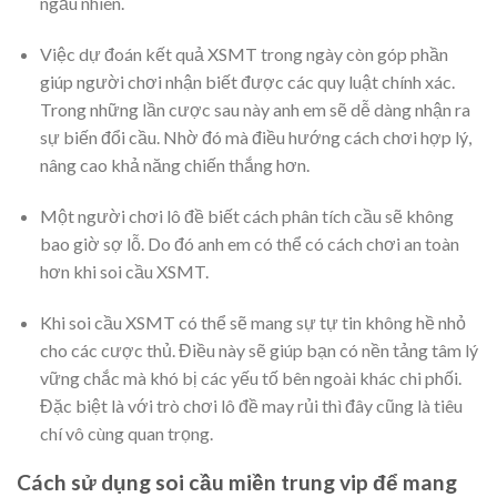
ngẫu nhiên.
Việc dự đoán kết quả XSMT trong ngày còn góp phần
giúp người chơi nhận biết được các quy luật chính xác.
Trong những lần cược sau này anh em sẽ dễ dàng nhận ra
sự biến đổi cầu. Nhờ đó mà điều hướng cách chơi hợp lý,
nâng cao khả năng chiến thắng hơn.
Một người chơi lô đề biết cách phân tích cầu sẽ không
bao giờ sợ lỗ. Do đó anh em có thể có cách chơi an toàn
hơn khi soi cầu XSMT.
Khi soi cầu XSMT có thể sẽ mang sự tự tin không hề nhỏ
cho các cược thủ. Điều này sẽ giúp bạn có nền tảng tâm lý
vững chắc mà khó bị các yếu tố bên ngoài khác chi phối.
Đặc biệt là với trò chơi lô đề may rủi thì đây cũng là tiêu
chí vô cùng quan trọng.
Cách sử dụng soi cầu miền trung vip để mang