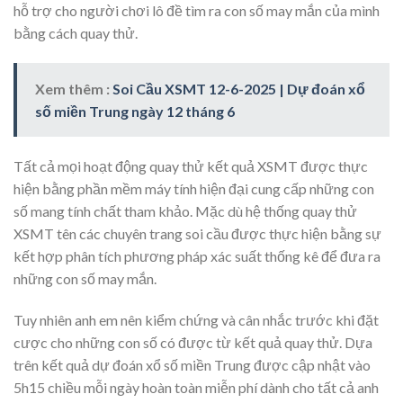
hỗ trợ cho người chơi lô đề tìm ra con số may mắn của mình
bằng cách quay thử.
Xem thêm :
Soi Cầu XSMT 12-6-2025 | Dự đoán xổ
số miền Trung ngày 12 tháng 6
Tất cả mọi hoạt động quay thử kết quả XSMT được thực
hiện bằng phần mềm máy tính hiện đại cung cấp những con
số mang tính chất tham khảo. Mặc dù hệ thống quay thử
XSMT tên các chuyên trang soi cầu được thực hiện bằng sự
kết hợp phân tích phương pháp xác suất thống kê để đưa ra
những con số may mắn.
Tuy nhiên anh em nên kiểm chứng và cân nhắc trước khi đặt
cược cho những con số có được từ kết quả quay thử. Dựa
trên kết quả dự đoán xổ số miền Trung được cập nhật vào
5h15 chiều mỗi ngày hoàn toàn miễn phí dành cho tất cả anh