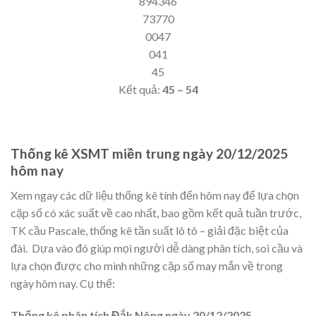
894346
73770
0047
041
45
Kết quả:
45 – 54
Thống kê XSMT miền trung ngày 20/12/2025
hôm nay
Xem ngay các dữ liệu thống kê tính đến hôm nay để lựa chọn
cặp số có xác suất về cao nhất, bao gồm kết quả tuần trước,
TK cầu Pascale, thống kê tần suất lô tô – giải đặc biệt của
đài. Dựa vào đó giúp mọi người dễ dàng phân tích, soi cầu và
lựa chọn được cho mình những cặp số may mắn về trong
ngày hôm nay. Cụ thể:
Thống kê phân tích Đắk Nông
ngày 20/12/2025