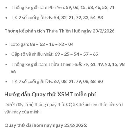
Thống kê giải tám Phú Yên:
​​​​​​59, 06, 15, 68, 46, 53, 71
TK 2 số cuối giải ĐB:
​​​​​​54, 82, 21, 72, 33, 54, 93
Thống kê phân tích Thừa Thiên Huế ngày 23/2/2026
Loto gan:
88 – 62 – 16 – 92 – 04
Cặp số về nhiều nhất:
​​​​​​69 – 25 – 54 – 57 – 65
Thống kê giải tám Thừa Thiên Huế:
79, 61, 49, 90, 15, 98,
66
TK 2 số cuối giải ĐB:
67, 08, 21, 79, 08, 68, 80
Hướg dẫn Quay thử XSMT miễn phí
Dưới đây là hệ thống quay thử KQXS để anh em thử sức với
vận may của mình:
Quay thử đài hôm nay ngày 23/2/2026: