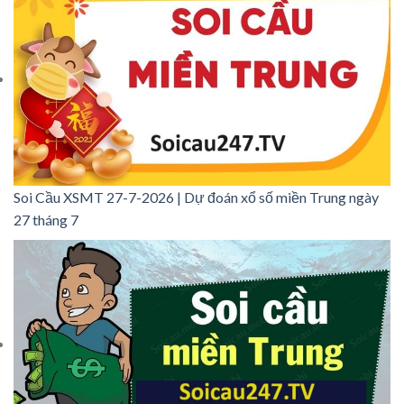
Soi Cầu XSMT 27-7-2026 | Dự đoán xổ số miền Trung ngày
27 tháng 7