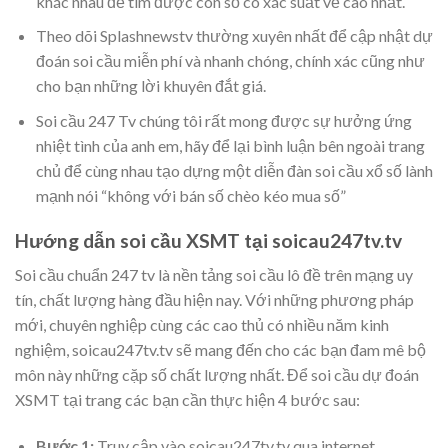
khác nhau để tìm được con số có xác suất về cao nhất.
Theo dõi Splashnewstv thường xuyên nhất để cập nhật dự
đoán soi cầu miễn phí và nhanh chóng, chính xác cũng như
cho bạn những lời khuyên đắt giá.
Soi cầu 247 Tv chúng tôi rất mong được sự hưởng ứng
nhiệt tình của anh em, hãy để lại bình luận bên ngoài trang
chủ để cùng nhau tạo dựng một diễn đàn soi cầu xổ số lành
mạnh nói “không với bán số chèo kéo mua số”
Hướng dẫn soi cầu XSMT tại soicau247tv.tv
Soi cầu chuẩn 247 tv là nền tảng soi cầu lô đề trên mạng uy
tín, chất lượng hàng đầu hiện nay. Với những phương pháp
mới, chuyên nghiệp cùng các cao thủ có nhiều năm kinh
nghiệm, soicau247tv.tv sẽ mang đến cho các bạn đam mê bộ
môn này những cặp số chất lượng nhất. Để soi cầu dự đoán
XSMT tại trang các bạn cần thực hiện 4 bước sau:
Bước 1:
Truy cập vào soicau247tv.tv qua internet