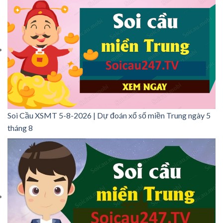
Soi Cầu XSMT 5-8-2026 | Dự đoán xổ số miền Trung ngày 5
tháng 8