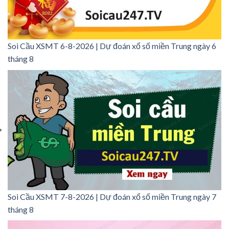
Soi Cầu XSMT 6-8-2026 | Dự đoán xổ số miền Trung ngày 6
tháng 8
Soi Cầu XSMT 7-8-2026 | Dự đoán xổ số miền Trung ngày 7
tháng 8