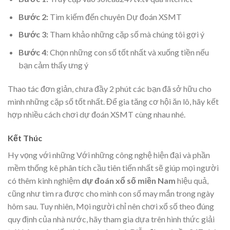
Bước 2:
Tìm kiếm đến chuyên Dự đoán XSMT
Bước 3:
Tham khảo những cặp số mà chúng tôi gợi ý
Bước 4
: Chọn những con số tốt nhất và xuống tiền nếu
bạn cảm thấy ưng ý
Thao tác đơn giản, chưa đầy 2 phút các bạn đã sở hữu cho
mình những cặp số tốt nhất. Để gia tăng cơ hội ăn lô, hãy kết
hợp nhiều cách chơi dự đoán XSMT cùng nhau nhé.
Kết Thúc
Hy vọng với những Với những công nghệ hiện đại và phần
mềm thống kê phân tích cầu tiên tiến nhất sẽ giúp mọi người
có thêm kinh nghiệm
dự đoán xổ số miền Nam
hiệu quả,
cũng như tìm ra được cho mình con số may mắn trong ngày
hôm sau. Tuy nhiên, Mọi người chỉ nên chơi xổ số theo đúng
quy định của nhà nước, hãy tham gia dựa trên hình thức giải