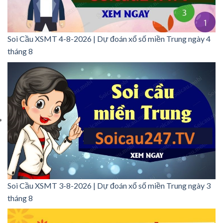
Soi Cầu XSMT 4-8-2026 | Dự đoán xổ số miền Trung ngày 4
tháng 8
Soi Cầu XSMT 3-8-2026 | Dự đoán xổ số miền Trung ngày 3
tháng 8