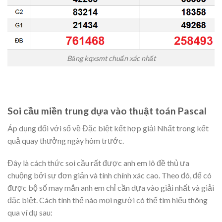
Bảng kqxsmt chuẩn xác nhất
Soi cầu miền trung dựa vào thuật toán Pascal
Áp dụng đối với số về Đặc biệt kết hợp giải Nhất trong kết
quả quay thưởng ngày hôm trước.
Đây là cách thức soi cầu rất được anh em lô đề thủ ưa
chuộng bởi sự đơn giản và tính chính xác cao. Theo đó, để có
được bộ số may mắn anh em chỉ cần dựa vào giải nhất và giải
đặc biệt. Cách tính thế nào mọi người có thể tìm hiểu thông
qua ví dụ sau: