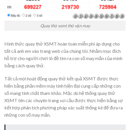
Quay thử xsmt thử vận may
Hình thức quay thử XSMT hoàn toàn miễn phí áp dụng cho
tất cả anh em vào trang web của chúng tôi. Nhằm mục đích
hỗ trợ cho người chơi lô đề tìm ra con số may mắn của mình
bằng cách quay thử.
Tất cả mọi hoạt động quay thử kết quả XSMT được thực
hiện bằng phần mềm máy tính hiện đại cung cấp những con
số mang tính chất tham khảo. Mặc dù hệ thống quay thử
XSMT tên các chuyên trang soi cầu được thực hiện bằng sự
kết hợp phân tích phương pháp xác suất thống kê để đưa ra
những con số may mắn.