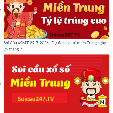
Soi Cầu XSMT 29-7-2026 | Dự đoán xổ số miền Trung ngày
29 tháng 7