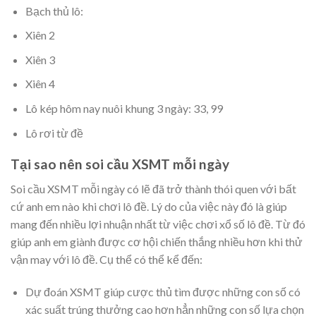
Bạch thủ lô:
Xiên 2
Xiên 3
Xiên 4
Lô kép hôm nay nuôi khung 3 ngày: 33, 99
Lô rơi từ đề
Tại sao nên soi cầu XSMT mỗi ngày
Soi cầu XSMT mỗi ngày có lẽ đã trở thành thói quen với bất
cứ anh em nào khi chơi lô đề. Lý do của việc này đó là giúp
mang đến nhiều lợi nhuận nhất từ việc chơi xổ số lô đề. Từ đó
giúp anh em giành được cơ hội chiến thắng nhiều hơn khi thử
vận may với lô đề. Cụ thể có thể kể đến:
Dự đoán XSMT giúp cược thủ tìm được những con số có
xác suất trúng thưởng cao hơn hẳn những con số lựa chọn