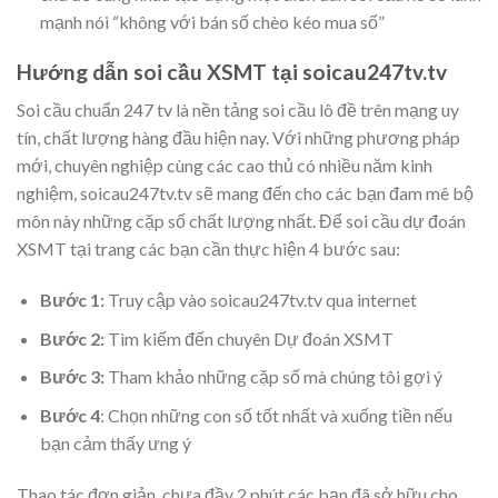
mạnh nói “không với bán số chèo kéo mua số”
Hướng dẫn soi cầu XSMT tại soicau247tv.tv
Soi cầu chuẩn 247 tv là nền tảng soi cầu lô đề trên mạng uy
tín, chất lượng hàng đầu hiện nay. Với những phương pháp
mới, chuyên nghiệp cùng các cao thủ có nhiều năm kinh
nghiệm, soicau247tv.tv sẽ mang đến cho các bạn đam mê bộ
môn này những cặp số chất lượng nhất. Để soi cầu dự đoán
XSMT tại trang các bạn cần thực hiện 4 bước sau:
Bước 1:
Truy cập vào soicau247tv.tv qua internet
Bước 2:
Tìm kiếm đến chuyên Dự đoán XSMT
Bước 3:
Tham khảo những cặp số mà chúng tôi gợi ý
Bước 4
: Chọn những con số tốt nhất và xuống tiền nếu
bạn cảm thấy ưng ý
Thao tác đơn giản, chưa đầy 2 phút các bạn đã sở hữu cho