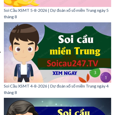
Soi Cầu XSMT 5-8-2026 | Dự đoán xổ số miền Trung ngày 5
tháng 8
Soi Cầu XSMT 4-8-2026 | Dự đoán xổ số miền Trung ngày 4
tháng 8