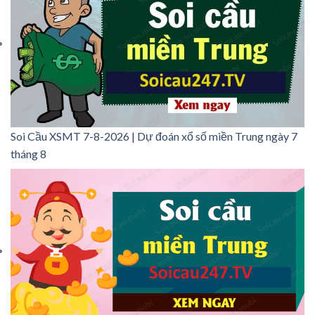
Soi Cầu XSMT 7-8-2026 | Dự đoán xổ số miền Trung ngày 7
tháng 8