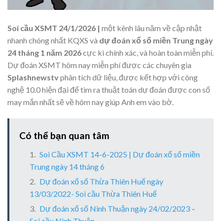
Soi cầu XSMT 24/1/2026 |
một kênh lâu năm về cập nhật
nhanh chóng nhất KQXS và
dự đoán xổ số miền Trung ngày
24
tháng 1 năm 2026
cực kì chính xác, và hoàn toàn miễn phí.
Dự đoán XSMT hôm nay miễn phí được các chuyên gia
Splashnewstv
phân tích dữ liệu, được kết hợp với công
nghệ 10.0 hiện đại để tìm ra thuật toán dự đoán được con số
may mắn nhất sẽ về hôm nay giúp Anh em vào bờ.
Có thể bạn quan tâm
Soi Cầu XSMT 14-6-2025 | Dự đoán xổ số miền
Trung ngày 14 tháng 6
Dự đoán xổ số Thừa Thiên Huế ngày
13/03/2022- Soi cầu Thừa Thiên Huế
Dự đoán xổ số Ninh Thuận ngày 24/02/2023 –
Soi cầu Ninh Thuận