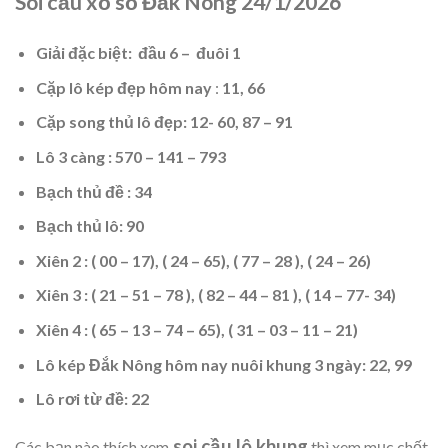
Soi cầu xổ số Đắk Nông 24
/1/2026
Giải đặc biệt:
đầu 6 – đuôi 1
Cặp lô kép đẹp hôm nay
:
11, 66
Cặp song thủ lô đẹp: 12- 60, 87 – 91
Lô 3 càng : 570 – 141 – 793
Bạch thủ đề : 34
Bạch thủ lô: 90
Xiên 2 : ( 00 – 17), ( 24 – 65), ( 77 – 28 ), ( 24 – 26)
Xiên 3 : ( 21 – 51 – 78 ), ( 82 – 44 – 81 ), ( 14 – 77- 34)
Xiên 4 : ( 65 – 13 – 74 – 65), ( 31 – 03 – 11 – 21)
Lô kép Đắk Nông hôm nay nuôi khung 3 ngày: 22, 99
Lô rơi từ đề: 22
soi cầu lô khung
Các bạn nào thích xem
thì xem mục chốt