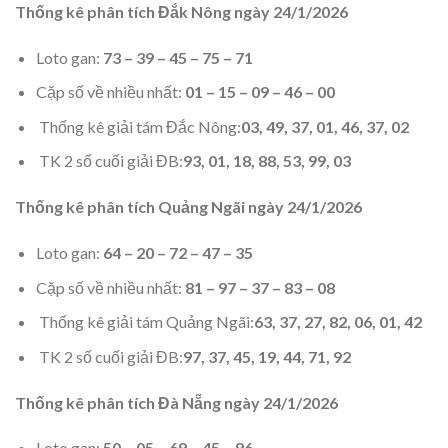
Thống kê phân tích Đắk Nông
ngày 24/1/2026
Loto gan:
73 – 39 – 45 – 75 – 71
Cặp số về nhiều nhất:
01 – 15 – 09 – 46 – 00
Thống kê giải tám Đắc Nông:
03, 49, 37, 01, 46, 37, 02
TK 2 số cuối giải ĐB:
93, 01, 18, 88, 53, 99, 03
Thống kê phân tích Quảng Ngãi ngày 24/1/2026
Loto gan:
64 – 20 – 72 – 47 – 35
Cặp số về nhiều nhất:
81 – 97 – 37 – 83 – 08
Thống kê giải tám Quảng Ngãi:
​​​​​​63, 37, 27, 82, 06, 01, 42
TK 2 số cuối giải ĐB:
97, 37, 45, 19, 44, 71, 92
Thống kê phân tích Đà Nẵng ngày 24/1/2026
Loto gan:
50 – 05 – 69 – 45 – 96