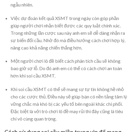
ngẫu nhiên.
Việc dự đoán kết quả XSMT trong ngày còn góp phần
giúp người chơi nhận biết được các quy luật chính xác.
Trong những lần cược sau này anh em sẽ dễ dàng nhận ra
sự biến đổi cầu. Nhờ đó mà điều hướng cách chơi hợp lý,
nâng cao khả năng chiến thắng hơn.
Một người chơi lô đề biết cách phân tích cầu sẽ không
bao giờ sợ lỗ. Do đó anh em có thể có cách chơi an toàn
hơn khi soi cầu XSMT.
Khi soi cầu XSMT có thể sẽ mang sự tự tin không hề nhỏ
cho các cược thủ. Điều này sẽ giúp bạn có nền tảng tâm lý
vững chắc mà khó bị các yếu tố bên ngoài khác chi phối.
Đặc biệt là với trò chơi lô đề may rủi thì đây cũng là tiêu
chí vô cùng quan trọng.
Cách sử dụng soi cầu miền trung vip để mang