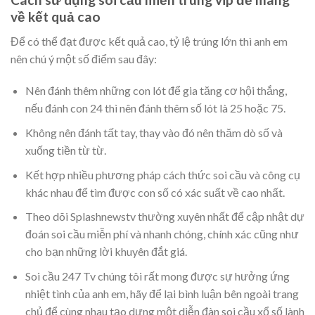
về kết quả cao
Để có thể đạt được kết quả cao, tỷ lệ trúng lớn thì anh em
nên chú ý một số điểm sau đây:
Nên đánh thêm những con lót để gia tăng cơ hội thắng,
nếu đánh con 24 thì nên đánh thêm số lót là 25 hoặc 75.
Không nên đánh tất tay, thay vào đó nên thăm dò số và
xuống tiền từ từ.
Kết hợp nhiều phương pháp cách thức soi cầu và công cụ
khác nhau để tìm được con số có xác suất về cao nhất.
Theo dõi Splashnewstv thường xuyên nhất để cập nhật dự
đoán soi cầu miễn phí và nhanh chóng, chính xác cũng như
cho bạn những lời khuyên đắt giá.
Soi cầu 247 Tv chúng tôi rất mong được sự hưởng ứng
nhiệt tình của anh em, hãy để lại bình luận bên ngoài trang
chủ để cùng nhau tạo dựng một diễn đàn soi cầu xổ số lành