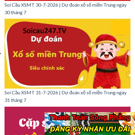
Soi Cầu XSMT 30-7-2026 | Dự đoán xổ số miền Trung ngày
30 tháng 7
Soi Cầu XSMT 31-7-2026 | Dự đoán xổ số miền Trung ngày
31 tháng 7