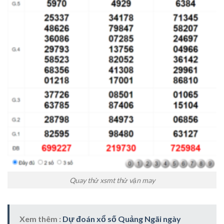
Quay thử xsmt thử vận may
Xem thêm :
Dự đoán xổ số Quảng Ngãi ngày