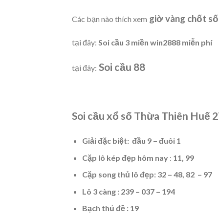
giờ vàng chốt s
Các bạn nào thích xem
tại đây:
Soi cầu 3 miền win2888 miễn phí
Soi cầu 88
tại đây:
Soi cầu xổ số Thừa Thiên Huế 
Giải đặc biệt:
đầu 9 – đuôi 1
Cặp lô kép đẹp hôm nay
:
11, 99
Cặp song thủ lô đẹp: 32 – 48, 82 – 97
Lô 3 càng : 239 – 037 – 194
Bạch thủ đề : 19