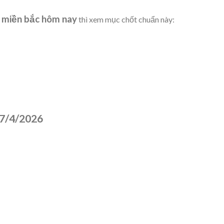
ố miền bắc hôm nay
thì xem mục chốt chuẩn này:
27/4/2026