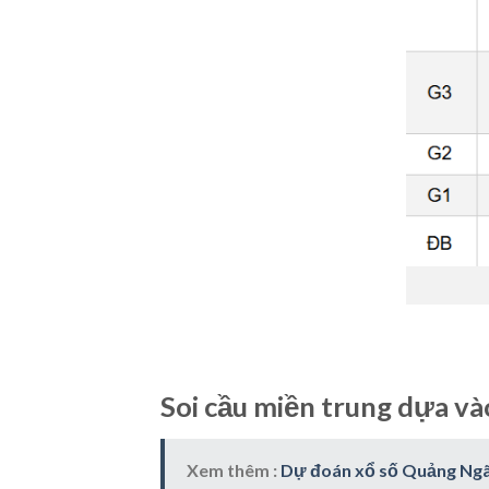
Soi cầu miền trung dựa và
Xem thêm :
Dự đoán xổ số Quảng Ngãi