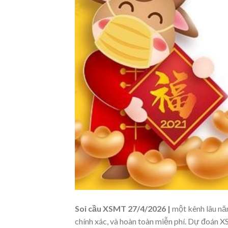
Soi cầu XSMT 27/4/2026 |
một kênh lâu n
chính xác, và hoàn toàn miễn phí. Dự đoán