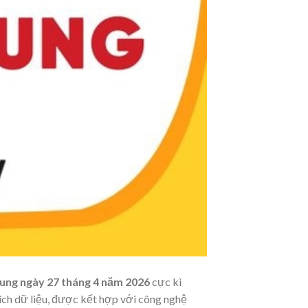
rung ngày 27
tháng 4 năm 2026
cực kì
ích dữ liệu, được kết hợp với công nghệ