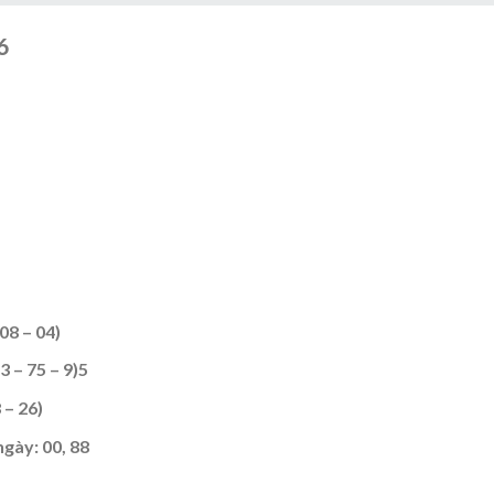
6
( 08 – 04)
23 – 75 – 9)5
8 – 26)
gày: 00, 88