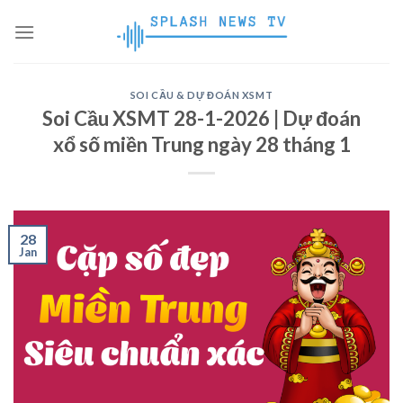
Skip
to
content
SOI CẦU & DỰ ĐOÁN XSMT
Soi Cầu XSMT 28-1-2026 | Dự đoán
xổ số miền Trung ngày 28 tháng 1
28
Jan