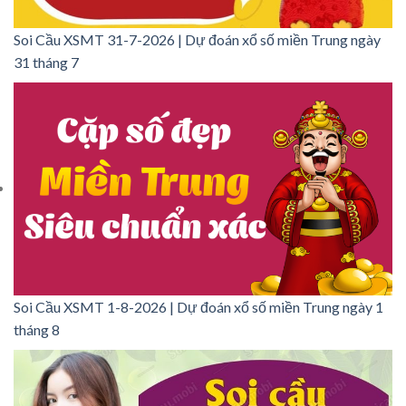
Soi Cầu XSMT 31-7-2026 | Dự đoán xổ số miền Trung ngày
31 tháng 7
Soi Cầu XSMT 1-8-2026 | Dự đoán xổ số miền Trung ngày 1
tháng 8