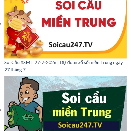
Soi Cầu XSMT 27-7-2026 | Dự đoán xổ số miền Trung ngày
27 tháng 7