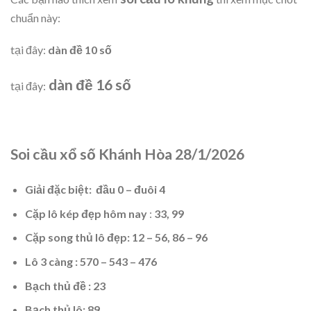
chuẩn này:
tại đây:
dàn đề 10 số
dàn đề 16 số
tại đây:
Soi cầu xổ số Khánh Hòa 28/1/2026
Giải đặc biệt:
đầu 0 – đuôi 4
Cặp lô kép đẹp hôm nay
:
33, 99
Cặp song thủ lô đẹp: 12 – 56, 86 – 96
Lô 3 càng : 570 – 543 – 476
Bạch thủ đề : 23
Bạch thủ lô: 89