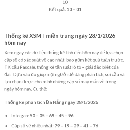
10
Kết quả:
10 – 01
Thống kê XSMT miền trung ngày 28/1/2026
hôm nay
Xem ngay các dữ liệu thống kê tính đến hôm nay để lựa chọn
cặp số có xác suất về cao nhất, bao gồm kết quả tuần trước,
TK cầu Pascale, thống kê tần suất lô tô – giải đặc biệt của
đài. Dựa vào đó giúp mọi người dễ dàng phân tích, soi cầu và
lựa chọn được cho mình những cặp số may mắn về trong
ngày hôm nay. Cụ thể:
Thống kê phân tích Đà Nẵng
ngày 28/1/2026
Loto gan:
50 – 05 – 69 – 45 – 96
Cặp số về nhiều nhất:
​​​​​​79 – 19 – 29 – 41 – 76