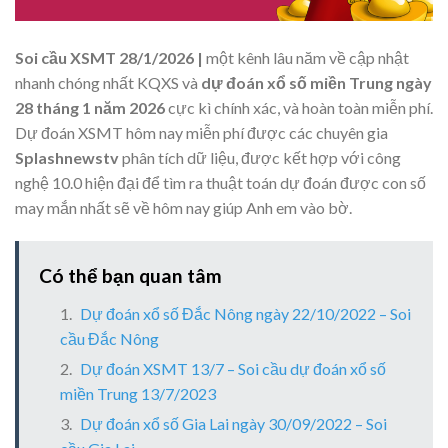
Soi cầu XSMT 28/1/2026 |
một kênh lâu năm về cập nhật
nhanh chóng nhất KQXS và
dự đoán xổ số miền Trung ngày
28
tháng 1 năm 2026
cực kì chính xác, và hoàn toàn miễn phí.
Dự đoán XSMT hôm nay miễn phí được các chuyên gia
Splashnewstv
phân tích dữ liệu, được kết hợp với công
nghệ 10.0 hiện đại để tìm ra thuật toán dự đoán được con số
may mắn nhất sẽ về hôm nay giúp Anh em vào bờ.
Có thể bạn quan tâm
Dự đoán xổ số Đắc Nông ngày 22/10/2022 – Soi
cầu Đắc Nông
Dự đoán XSMT 13/7 – Soi cầu dự đoán xổ số
miền Trung 13/7/2023
Dự đoán xổ số Gia Lai ngày 30/09/2022 – Soi