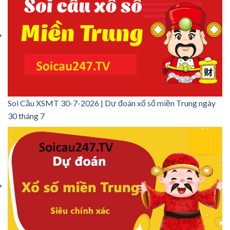
Soi Cầu XSMT 30-7-2026 | Dự đoán xổ số miền Trung ngày
30 tháng 7