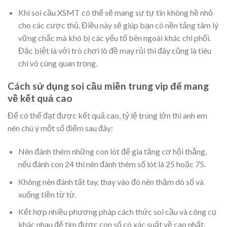
Khi soi cầu XSMT có thể sẽ mang sự tự tin không hề nhỏ
cho các cược thủ. Điều này sẽ giúp bạn có nền tảng tâm lý
vững chắc mà khó bị các yếu tố bên ngoài khác chi phối.
Đặc biệt là với trò chơi lô đề may rủi thì đây cũng là tiêu
chí vô cùng quan trọng.
Cách sử dụng soi cầu miền trung vip để mang
về kết quả cao
Để có thể đạt được kết quả cao, tỷ lệ trúng lớn thì anh em
nên chú ý một số điểm sau đây:
Nên đánh thêm những con lót để gia tăng cơ hội thắng,
nếu đánh con 24 thì nên đánh thêm số lót là 25 hoặc 75.
Không nên đánh tất tay, thay vào đó nên thăm dò số và
xuống tiền từ từ.
Kết hợp nhiều phương pháp cách thức soi cầu và công cụ
khác nhau để tìm được con số có xác suất về cao nhất.