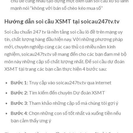
chủ để cùng nhau tạo dựng một diễn đàn soi cầu xổ số lành
mạnh nói “không với bán số chèo kéo mua số”
Hướng dẫn soi cầu XSMT tại soicau247tv.tv
Soi cầu chuẩn 247 tv là nền tảng soi cầu lô đề trên mạng uy
tín, chất lượng hàng đầu hiện nay. Với những phương pháp
mới, chuyên nghiệp cùng các cao thủ có nhiều năm kinh
nghiệm, soicau247tv.tv sẽ mang đến cho các bạn đam mê bộ
môn này những cặp số chất lượng nhất. Để soi cầu dự đoán
XSMT tại trang các bạn cần thực hiện 4 bước sau:
Bước 1:
Truy cập vào soicau247tv.tv qua internet
Bước 2:
Tìm kiếm đến chuyên Dự đoán XSMT
Bước 3:
Tham khảo những cặp số mà chúng tôi gợi ý
Bước 4
: Chọn những con số tốt nhất và xuống tiền nếu
bạn cảm thấy ưng ý