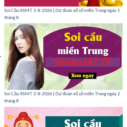
Soi Cầu XSMT 1-8-2026 | Dự đoán xổ số miền Trung ngày 1
tháng 8
Soi Cầu XSMT 2-8-2026 | Dự đoán xổ số miền Trung ngày 2
tháng 8