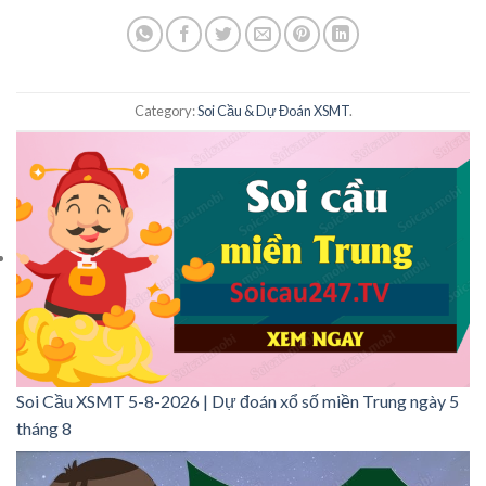
Category:
Soi Cầu & Dự Đoán XSMT
.
Soi Cầu XSMT 5-8-2026 | Dự đoán xổ số miền Trung ngày 5
tháng 8