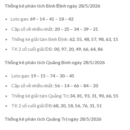
Thống kê phân tích Bình Định
ngày 28/5/2026
Loto gan:
​​​​​​69 – 14 – 41 – 18 – 42
Cặp số về nhiều nhất:
20 – 25 – 34 – 39 – 21
Thống kê giải tám Bình Định:
62, 55, 48, 57, 98, 63, 15
TK 2 số cuối giải ĐB:
00, 97, 20, 49, 66, 64, 86
Thống kê phân tích Quảng Bình ngày 28/5/2026
Loto gan:
19 – 15 – 74 – 30 – 45
Cặp số về nhiều nhất:
56 – 14 – 66 – 84 – 20
Thống kê giải tám Quảng Trị:
34, 81, 93, 31, 90, 66, 55
TK 2 số cuối giải ĐB:
68, 20, 18, 56, 76, 31, 51
Thống kê phân tích Quảng Trị ngày 28/5/2026