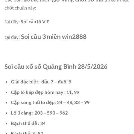
chốt chuẩn này:
tại đây:
Soi cầu lô VIP
Soi cầu 3 miền win2888
tại đây:
Soi cầu xổ số Quảng Bình 28/5/2026
Giải đặc biệt:
đầu 7 – đuôi 9
Cặp lô kép đẹp hôm nay
:
11, 99
Cặp song thủ lô đẹp: 24 – 48, 83 – 99
Lô 3 càng : 203 – 590 – 962
Bạch thủ đề : 34
Bạch thủ lô: 80