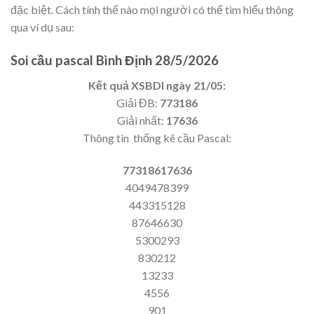
đặc biệt. Cách tính thế nào mọi người có thể tìm hiểu thông
qua ví dụ sau:
Soi cầu pascal Bình Định 28
/5/2026
Kết quả XSBDI ngày 21/05:
Giải ĐB:
773186
Giải nhất:
17636
Thông tin
thống kê
cầu Pascal:
773186
17636
4049478399
443315128
87646630
5300293
830212
13233
4556
901