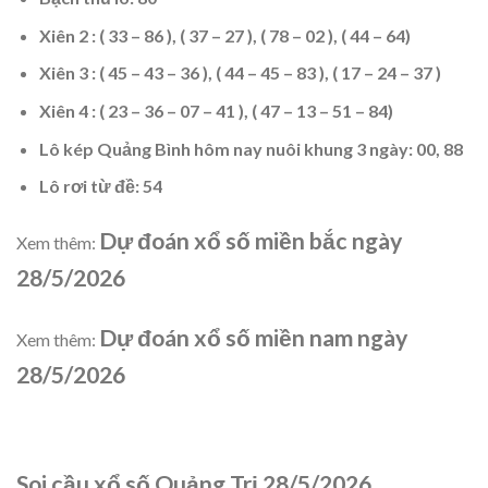
Xiên 2 : ( 33 – 86 ), ( 37 – 27 ), ( 78 – 02 ), ( 44 – 64)
Xiên 3 : ( 45 – 43 – 36 ), ( 44 – 45 – 83 ), ( 17 – 24 – 37 )
Xiên 4 : ( 23 – 36 – 07 – 41 ), ( 47 – 13 – 51 – 84)
Lô kép Quảng Bình hôm nay nuôi khung 3 ngày: 00, 88
Lô rơi từ đề: 54
Dự đoán xổ số miền bắc ngày
Xem thêm:
28/5/2026
Dự đoán xổ số miền nam ngày
Xem thêm:
28/5/2026
Soi cầu xổ số Quảng Trị 28/5/2026