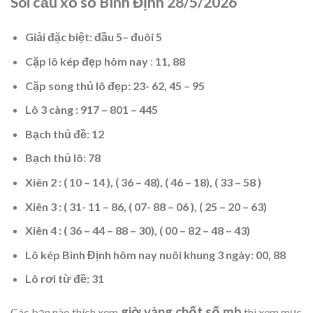
Soi cầu xổ số Bình Định 28
/5/2026
Giải đặc biệt:
đầu 5– đuôi 5
Cặp lô kép đẹp hôm nay
:
11, 88
Cặp song thủ lô đẹp: 23- 62, 45 – 95
Lô 3 càng : 917 – 801 – 445
Bạch thủ đề: 12
Bạch thủ lô: 78
Xiên 2 : ( 10 – 14 ), ( 36 – 48), ( 46 – 18), ( 33 – 58 )
Xiên 3 : ( 31- 11 – 86, ( 07- 88 – 06 ), ( 25 – 20 – 63)
Xiên 4 : ( 36 – 44 – 88 – 30), ( 00 – 82 – 48 – 43)
Lô kép Bình Định hôm nay nuôi khung 3 ngày: 00, 88
Lô rơi từ đề: 31
giờ vàng chốt số mb
Các bạn nào thích xem
thì xem mục