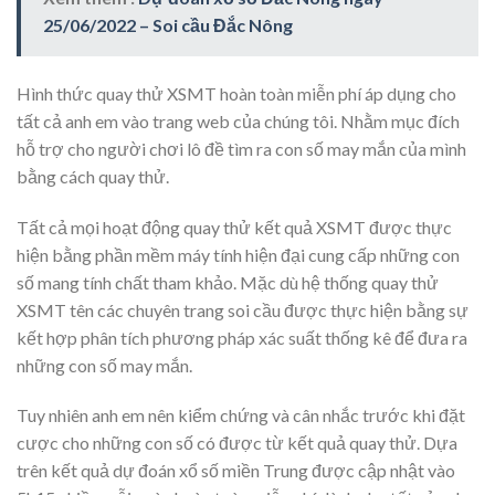
25/06/2022 – Soi cầu Đắc Nông
Hình thức quay thử XSMT hoàn toàn miễn phí áp dụng cho
tất cả anh em vào trang web của chúng tôi. Nhằm mục đích
hỗ trợ cho người chơi lô đề tìm ra con số may mắn của mình
bằng cách quay thử.
Tất cả mọi hoạt động quay thử kết quả XSMT được thực
hiện bằng phần mềm máy tính hiện đại cung cấp những con
số mang tính chất tham khảo. Mặc dù hệ thống quay thử
XSMT tên các chuyên trang soi cầu được thực hiện bằng sự
kết hợp phân tích phương pháp xác suất thống kê để đưa ra
những con số may mắn.
Tuy nhiên anh em nên kiểm chứng và cân nhắc trước khi đặt
cược cho những con số có được từ kết quả quay thử. Dựa
trên kết quả dự đoán xổ số miền Trung được cập nhật vào