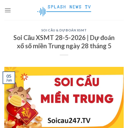
Skip
to
content
SOI CẦU & DỰ ĐOÁN XSMT
Soi Cầu XSMT 28-5-2026 | Dự đoán
xổ số miền Trung ngày 28 tháng 5
05
Jun