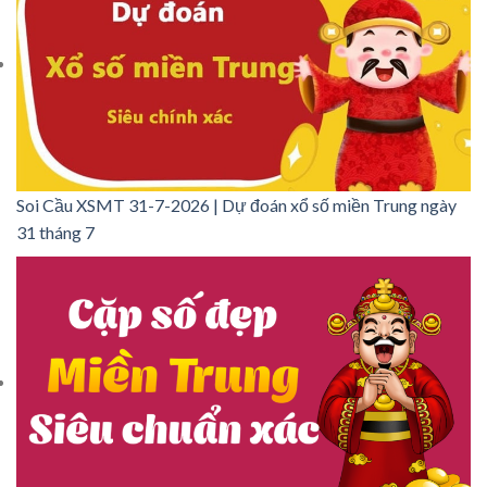
Soi Cầu XSMT 31-7-2026 | Dự đoán xổ số miền Trung ngày
31 tháng 7