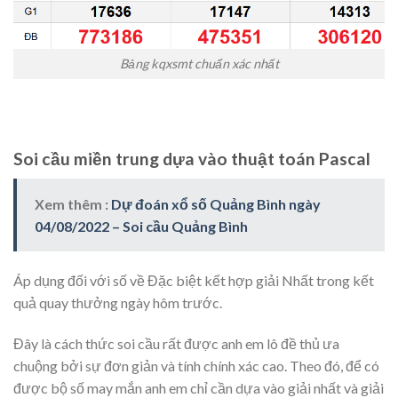
Bảng kqxsmt chuẩn xác nhất
Soi cầu miền trung dựa vào thuật toán Pascal
Xem thêm :
Dự đoán xổ số Quảng Bình ngày
04/08/2022 – Soi cầu Quảng Bình
Áp dụng đối với số về Đặc biệt kết hợp giải Nhất trong kết
quả quay thưởng ngày hôm trước.
Đây là cách thức soi cầu rất được anh em lô đề thủ ưa
chuộng bởi sự đơn giản và tính chính xác cao. Theo đó, để có
được bộ số may mắn anh em chỉ cần dựa vào giải nhất và giải