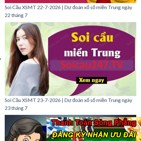
Soi Cầu XSMT 22-7-2026 | Dự đoán xổ số miền Trung ngày
22 tháng 7
Soi Cầu XSMT 23-7-2026 | Dự đoán xổ số miền Trung ngày
23 tháng 7