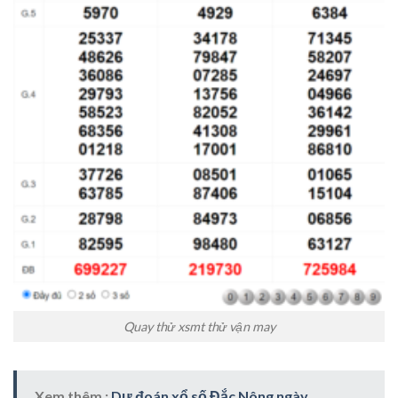
Quay thử xsmt thử vận may
Xem thêm :
Dự đoán xổ số Đắc Nông ngày