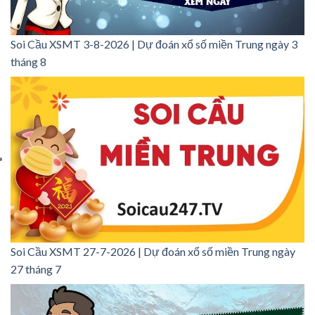
Soi Cầu XSMT 3-8-2026 | Dự đoán xổ số miền Trung ngày 3
tháng 8
Soi Cầu XSMT 27-7-2026 | Dự đoán xổ số miền Trung ngày
27 tháng 7