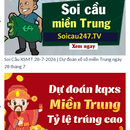
Soi Cầu XSMT 28-7-2026 | Dự đoán xổ số miền Trung ngày
28 tháng 7