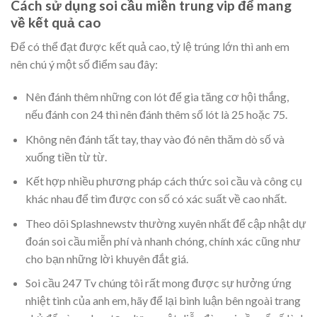
Cách sử dụng soi cầu miền trung vip để mang
về kết quả cao
Để có thể đạt được kết quả cao, tỷ lệ trúng lớn thì anh em
nên chú ý một số điểm sau đây:
Nên đánh thêm những con lót để gia tăng cơ hội thắng,
nếu đánh con 24 thì nên đánh thêm số lót là 25 hoặc 75.
Không nên đánh tất tay, thay vào đó nên thăm dò số và
xuống tiền từ từ.
Kết hợp nhiều phương pháp cách thức soi cầu và công cụ
khác nhau để tìm được con số có xác suất về cao nhất.
Theo dõi Splashnewstv thường xuyên nhất để cập nhật dự
đoán soi cầu miễn phí và nhanh chóng, chính xác cũng như
cho bạn những lời khuyên đắt giá.
Soi cầu 247 Tv chúng tôi rất mong được sự hưởng ứng
nhiệt tình của anh em, hãy để lại bình luận bên ngoài trang