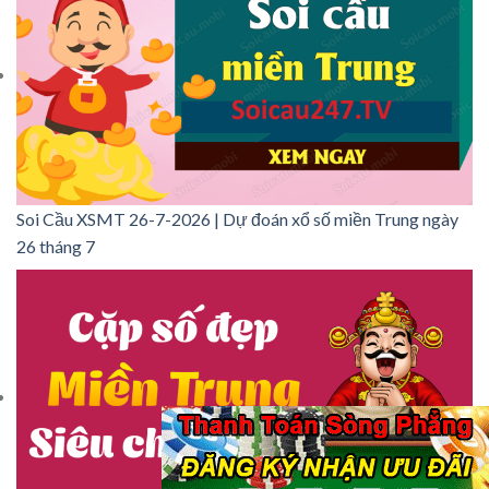
Soi Cầu XSMT 26-7-2026 | Dự đoán xổ số miền Trung ngày
26 tháng 7