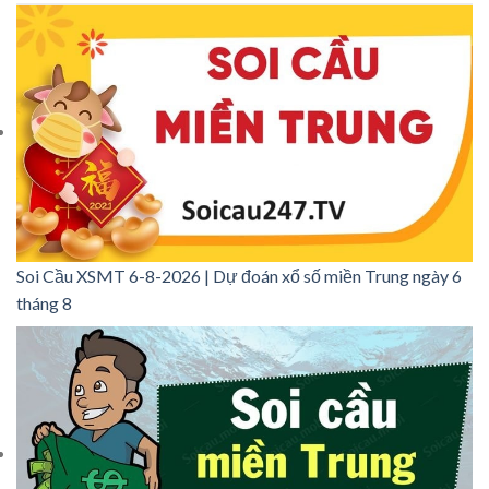
Soi Cầu XSMT 6-8-2026 | Dự đoán xổ số miền Trung ngày 6
tháng 8