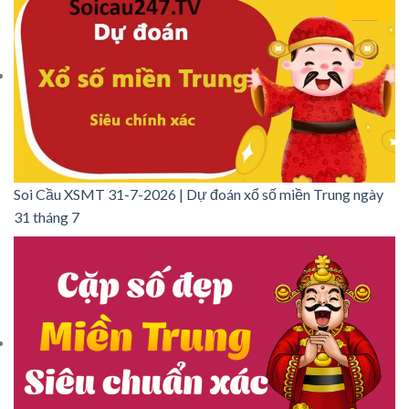
Soi Cầu XSMT 31-7-2026 | Dự đoán xổ số miền Trung ngày
31 tháng 7