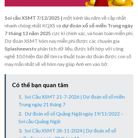
Soi cầu XSMT 7/12/2025 |
một kênh lâu năm về cập nhật
nhanh chóng nhất KQXS và
dự đoán xổ số miền Trung ngày
7
tháng 12 năm 2025
cực kì chính xác, và hoàn toàn miễn phí.
Dự đoán XSMT hôm nay miễn phí được các chuyên gia
Splashnewstv
phân tích dữ liệu, được kết hợp với công
nghệ 10.0 hiện đại để tìm ra thuật toán dự đoán được con số
may mắn nhất sẽ về hôm nay giúp Anh em vào bờ.
Có thể bạn quan tâm
Soi Cầu XSMT 21-7-2026 | Dự đoán xổ số miền
Trung ngày 21 tháng 7
Dự đoán xổ số Quảng Ngãi ngày 19/11/2022 –
Soi cầu Quảng Ngãi
Soi Cầu XSMT 28-11-2024 | Dự đoán xổ số