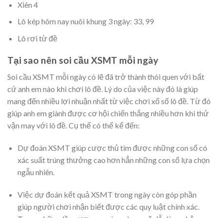
Xiên 4
Lô kép hôm nay nuôi khung 3 ngày: 33, 99
Lô rơi từ đề
Tại sao nên soi cầu XSMT mỗi ngày
Soi cầu XSMT mỗi ngày có lẽ đã trở thành thói quen với bất
cứ anh em nào khi chơi lô đề. Lý do của việc này đó là giúp
mang đến nhiều lợi nhuận nhất từ việc chơi xổ số lô đề. Từ đó
giúp anh em giành được cơ hội chiến thắng nhiều hơn khi thử
vận may với lô đề. Cụ thể có thể kể đến:
Dự đoán XSMT giúp cược thủ tìm được những con số có
xác suất trúng thưởng cao hơn hẳn những con số lựa chọn
ngẫu nhiên.
Việc dự đoán kết quả XSMT trong ngày còn góp phần
giúp người chơi nhận biết được các quy luật chính xác.