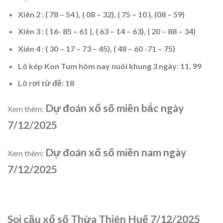
Xiên 2 : ( 78 – 54 ), ( 08 – 32), ( 75 – 10 ), (08 – 59)
Xiên 3 : ( 16- 85 – 61 ), ( 63 – 14 – 63), ( 20 – 88 – 34)
Xiên 4 : ( 30 – 17 – 73 – 45), ( 48 – 60 -71 – 75)
Lô kép Kon Tum hôm nay nuôi khung 3 ngày: 11, 99
Lô rơi từ đề: 18
Dự đoán xổ số miền bắc ngày
Xem thêm:
7/12/2025
Dự đoán xổ số miền nam ngày
Xem thêm:
7/12/2025
Soi cầu xổ số Thừa Thiên Huế 7/12/2025