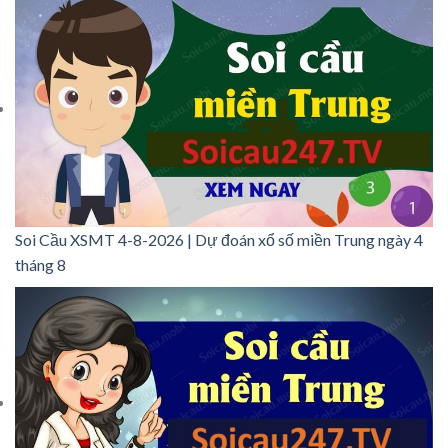
Soi Cầu XSMT 4-8-2026 | Dự đoán xổ số miền Trung ngày 4
tháng 8