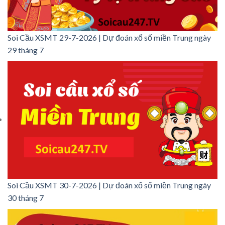
Soi Cầu XSMT 29-7-2026 | Dự đoán xổ số miền Trung ngày
29 tháng 7
Soi Cầu XSMT 30-7-2026 | Dự đoán xổ số miền Trung ngày
30 tháng 7