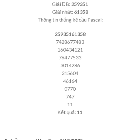
Giải ĐB:
259351
Giải nhất:
61358
Thông tin thống kê cầu Pascal:
259351
61358
7428677483
160434121
76477533
3014286
315604
46164
0770
747
11
Kết quả:
11