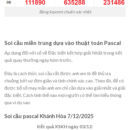
Bảng kqxsmt chuẩn xác nhất
Soi cầu miền trung dựa vào thuật toán Pascal
Áp dụng đối với số về Đặc biệt kết hợp giải Nhất trong kết
quả quay thưởng ngày hôm trước.
Đây là cách thức soi cầu rất được anh em lô đề thủ ưa
chuộng bởi sự đơn giản và tính chính xác cao. Theo đó, để có
được bộ số may mắn anh em chỉ cần dựa vào giải nhất và giải
đặc biệt. Cách tính thế nào mọi người có thể tìm hiểu thông
qua ví dụ sau:
Soi cầu pascal Khánh Hòa 7
/12/2025
Kết quả XSKH ngày 03/12: