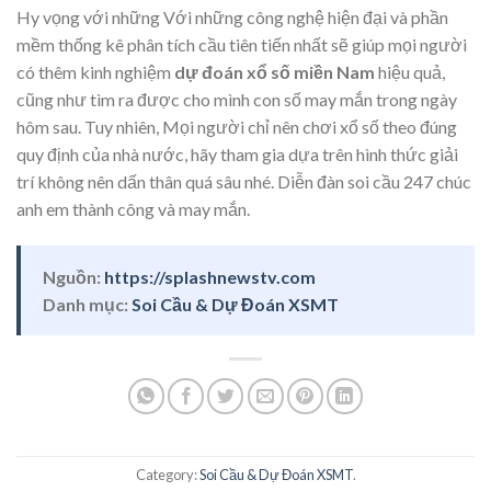
Hy vọng với những Với những công nghệ hiện đại và phần
mềm thống kê phân tích cầu tiên tiến nhất sẽ giúp mọi người
có thêm kinh nghiệm
dự đoán xổ số miền Nam
hiệu quả,
cũng như tìm ra được cho mình con số may mắn trong ngày
hôm sau. Tuy nhiên, Mọi người chỉ nên chơi xổ số theo đúng
quy định của nhà nước, hãy tham gia dựa trên hình thức giải
trí không nên dấn thân quá sâu nhé. Diễn đàn soi cầu 247 chúc
anh em thành công và may mắn.
Nguồn:
https://splashnewstv.com
Danh mục:
Soi Cầu & Dự Đoán XSMT
Category:
Soi Cầu & Dự Đoán XSMT
.