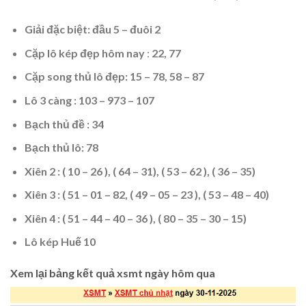
Giải đặc biệt:
đầu 5 – đuôi 2
Cặp lô kép đẹp hôm nay
:
22, 77
Cặp song thủ lô đẹp: 15 – 78, 58 – 87
Lô 3 càng : 103 – 973 – 107
Bạch thủ đề : 34
Bạch thủ lô: 78
Xiên 2 : ( 10 – 26 ), ( 64 – 31), ( 53 – 62 ), ( 36 – 35)
Xiên 3 : ( 51 – 01 – 82, ( 49 – 05 – 23 ), ( 53 – 48 – 40)
Xiên 4 : ( 51 – 44 – 40 – 36 ), ( 80 – 35 – 30 – 15)
Lô kép Huế 10
Xem lại bảng kết quả xsmt ngày hôm qua