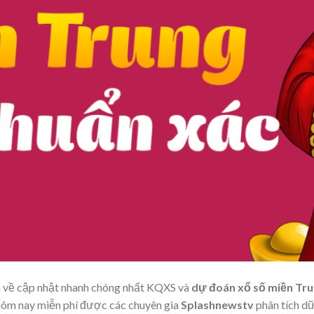
 về cập nhật nhanh chóng nhất KQXS và
dự đoán xổ số miền Tru
hôm nay miễn phí được các chuyên gia
Splashnewstv
phân tích dữ