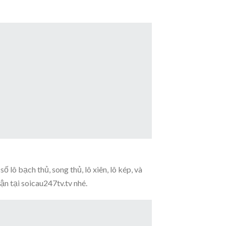
 lô bạch thủ, song thủ, lô xiên, lô kép, và
n tại soicau247tv.tv nhé.