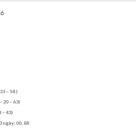
26
 33 – 58 )
 – 20 – 63)
8 – 43)
 ngày: 00, 88