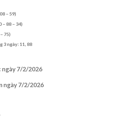
 (08 – 59)
20 – 88 – 34)
 – 75)
 3 ngày: 11, 88
c ngày 7/2/2026
m ngày 7/2/2026
6