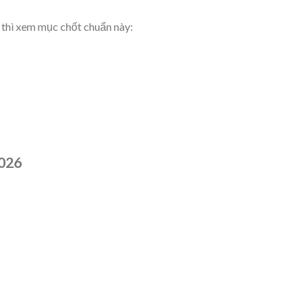
thì xem mục chốt chuẩn này:
2026