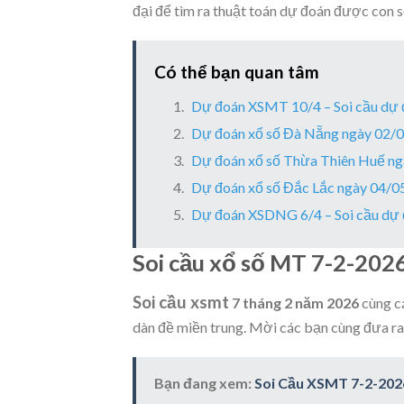
đại để tìm ra thuật toán dự đoán được con 
Có thể bạn quan tâm
Dự đoán XSMT 10/4 – Soi cầu dự 
Dự đoán xổ số Đà Nẵng ngày 02/0
Dự đoán xổ số Thừa Thiên Huế ng
Dự đoán xổ số Đắc Lắc ngày 04/05
Dự đoán XSDNG 6/4 – Soi cầu dự 
Soi cầu xổ số MT 7
-2-202
Soi cầu xsmt
7 tháng 2 năm 2026
cùng cá
dàn đề miền trung. Mời các bạn cùng đưa ra 
Bạn đang xem:
Soi Cầu XSMT 7-2-2026