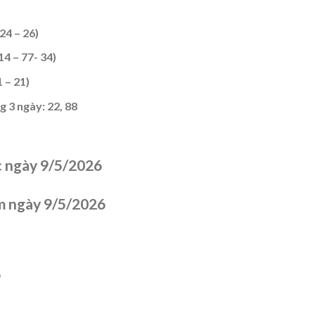
( 24 – 26)
( 14 – 77- 34)
1 – 21)
 3 ngày: 22, 88
c ngày 9/5/2026
m ngày 9/5/2026
6