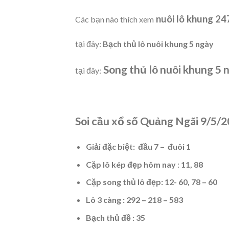
nuôi lô khung 24
Các bạn nào thích xem
tại đây:
Bạch thủ lô nuôi khung 5 ngày
Song thủ lô nuôi khung 5 
tại đây:
Soi cầu xổ số Quảng Ngãi 9/5/
Giải đặc biệt:
đầu 7 – đuôi 1
Cặp lô kép đẹp hôm nay
:
11, 88
Cặp song thủ lô đẹp: 12- 60, 78 – 60
Lô 3 càng : 292 – 218 – 583
Bạch thủ đề : 35