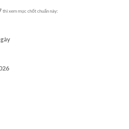
7
thì xem mục chốt chuẩn này:
ngày
2026