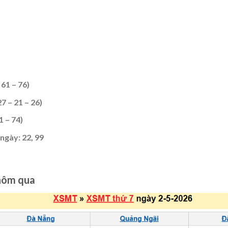
( 61 – 76)
(27 – 21 – 26)
51 – 74)
ngày: 22, 99
 hôm qua