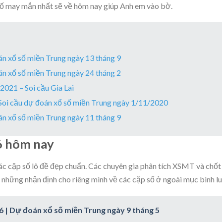
số may mắn nhất sẽ về hôm nay giúp Anh em vào bờ.
n xổ số miền Trung ngày 13 tháng 9
n xổ số miền Trung ngày 24 tháng 2
2021 – Soi cầu Gia Lai
Soi cầu dự đoán xổ số miền Trung ngày 1/11/2020
n xổ số miền Trung ngày 11 tháng 9
6 hôm nay
c cặp số lô đề đẹp chuẩn. Các chuyên gia phân tích XSMT và chốt số
những nhận định cho riêng mình về các cặp số ở ngoài mục bình luậ
 | Dự đoán xổ số miền Trung ngày 9 tháng 5