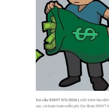
Soi cầu XSMT 9/5/2026 |
một kênh lâu năm
xác, và hoàn toàn miễn phí. Dự đoán XSMT 