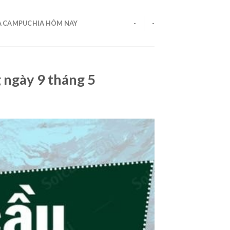
À CAMPUCHIA HÔM NAY
-
-
 ngày 9 tháng 5