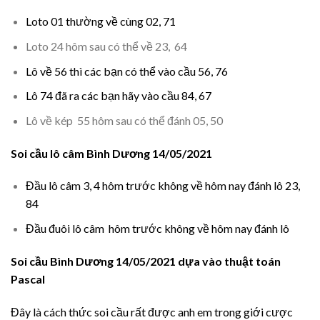
Loto 01 thường về cùng 02, 71
Loto 24 hôm sau có thể về 23, 64
Lô về 56 thì các bạn có thể vào cầu 56, 76
Lô 74 đã ra các bạn hãy vào cầu 84, 67
Lô về kép 55 hôm sau có thể đánh 05, 50
Soi cầu lô câm Bình Dương
14/05/2021
Đầu lô câm 3, 4 hôm trước không về hôm nay đánh lô 23,
84
Đầu đuôi lô câm hôm trước không về hôm nay đánh lô
Soi cầu Bình Dương
14/05/2021
dựa vào thuật toán
Pascal
Đây là cách thức soi cầu rất được anh em trong giới cược