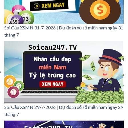
Soi Cầu XSMN 31-7-2026 | Dự đoán xổ số miền nam ngày 31
tháng 7
Soi Cầu XSMN 29-7-2026 | Dự đoán xổ số miền nam ngày 29
tháng 7