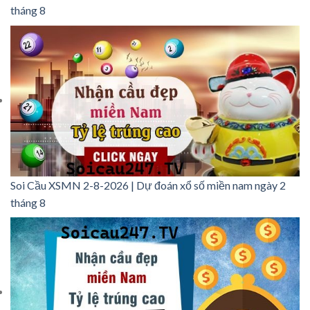
tháng 8
Soi Cầu XSMN 2-8-2026 | Dự đoán xổ số miền nam ngày 2
tháng 8