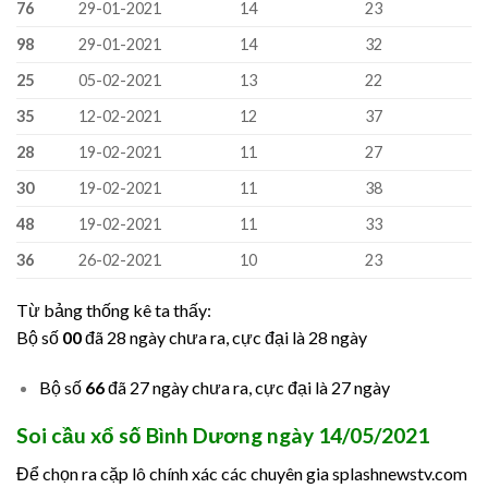
76
29-01-2021
14
23
98
29-01-2021
14
32
25
05-02-2021
13
22
35
12-02-2021
12
37
28
19-02-2021
11
27
30
19-02-2021
11
38
48
19-02-2021
11
33
36
26-02-2021
10
23
Từ bảng thống kê ta thấy:
Bộ số
00
đã 28 ngày chưa ra, cực đại là 28 ngày
Bộ số
66
đã 27 ngày chưa ra, cực đại là 27 ngày
Soi cầu xổ số Bình Dương ngày
14/05/2021
Để chọn ra cặp lô chính xác các chuyên gia splashnewstv.com