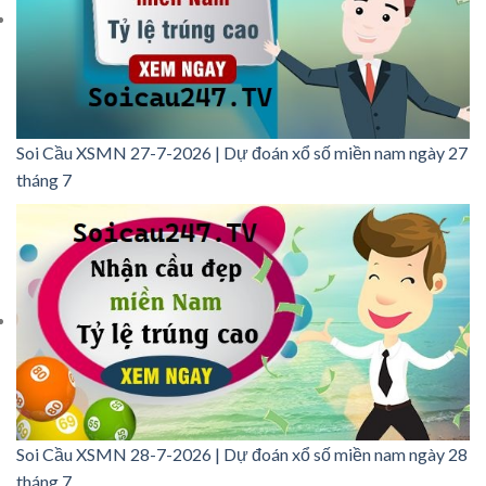
Soi Cầu XSMN 27-7-2026 | Dự đoán xổ số miền nam ngày 27
tháng 7
Soi Cầu XSMN 28-7-2026 | Dự đoán xổ số miền nam ngày 28
tháng 7