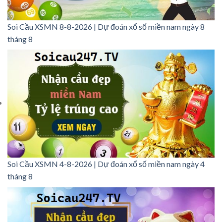
Soi Cầu XSMN 8-8-2026 | Dự đoán xổ số miền nam ngày 8
tháng 8
Soi Cầu XSMN 4-8-2026 | Dự đoán xổ số miền nam ngày 4
tháng 8