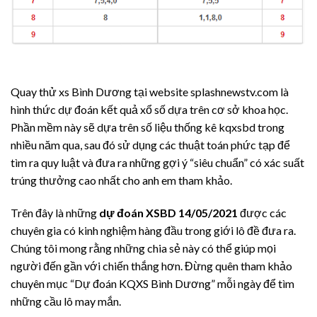
Quay thử xs Bình Dương tại website splashnewstv.com là
hình thức dự đoán kết quả xổ số dựa trên cơ sở khoa học.
Phần mềm này sẽ dựa trên số liệu thống kê kqxsbd trong
nhiều năm qua, sau đó sử dụng các thuật toán phức tạp để
tìm ra quy luật và đưa ra những gợi ý “siêu chuẩn” có xác suất
trúng thưởng cao nhất cho anh em tham khảo.
Trên đây là những
dự đoán XSBD 14/05/2021
được các
chuyên gia có kinh nghiệm hàng đầu trong giới lô đề đưa ra.
Chúng tôi mong rằng những chia sẻ này có thể giúp mọi
người đến gần với chiến thắng hơn. Đừng quên tham khảo
chuyên mục “Dự đoán KQXS Bình Dương” mỗi ngày để tìm
những cầu lô may mắn.