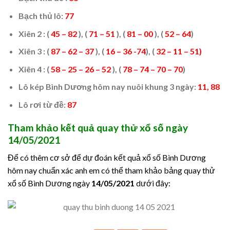
Bạch thủ lô:
77
Xiên 2 : (
45 – 82
), (
71 – 51
), (
81 – 00
), (
52 – 64
)
Xiên 3 : (
87 – 62 – 37
), (
16 – 36
-74
), (
32 – 11 – 51)
Xiên 4 : (
58 – 25
– 26 – 52
), (
78 – 74 – 70 – 70
)
Lô kép Bình Dương hôm nay nuôi khung 3 ngày:
11, 88
Lô rơi từ đề:
87
Tham khảo kết quả quay thử xổ số ngày
14/05/2021
Để có thêm cơ sở để dự đoán kết quả xổ số Bình Dương
hôm nay chuẩn xác anh em có thể tham khảo bảng quay thử
xổ số Bình Dương ngày
14/05/2021
dưới đây: