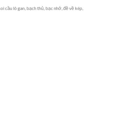
i cầu lô gan, bạch thủ, bạc nhớ, đề về kép,