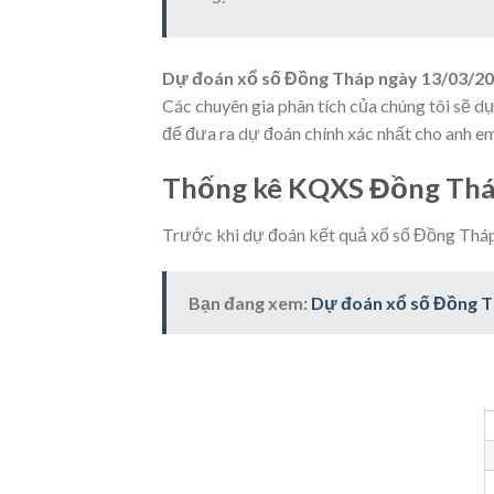
Dự đoán xổ số Đồng Tháp ngày 13/03/20
Các chuyên gia phân tích của chúng tôi sẽ dự
để đưa ra dự đoán chính xác nhất cho anh e
Thống kê KQXS Đồng Thá
Trước khi dự đoán kết quả xổ số Đồng Thá
Bạn đang xem:
Dự đoán xổ số Đồng T