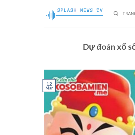
Skip
to
TRAN
content
Dự đoán xổ s
12
Mar