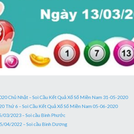
20 Chủ Nhật – Soi Cầu Kết Quả Xổ Số Miền Nam 31-05-2020
0 Thứ 6 – Soi Cầu Kết Quả Xổ Số Miền Nam 05-06-2020
5/03/2023 – Soi cầu Bình Phước
5/04/2022 – Soi cầu Bình Dương