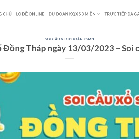
G CHỦ
LÔ ĐỀ ONLINE
DỰ ĐOÁN KQXS 3 MIỀN
TRỰC TIẾP ĐÁ G
SOI CẦU & DỰ ĐOÁN XSMN
ố Đồng Tháp ngày 13/03/2023 – Soi 