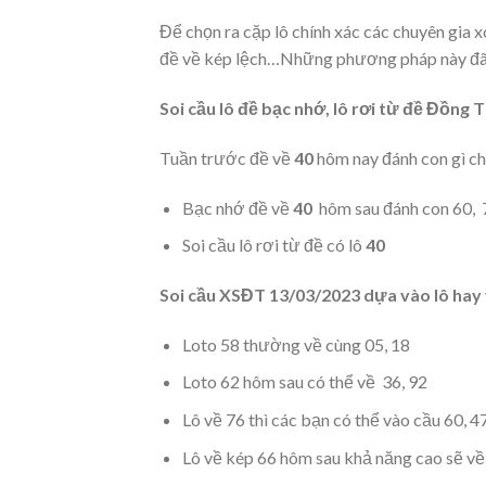
Để chọn ra cặp lô chính xác các chuyên gia 
đề về kép lệch…Những phương pháp này đã đ
Soi cầu lô đề bạc nhớ, lô rơi từ đề Đồng
Tuần trước đề về
40
hôm nay đánh con gì ch
Bạc nhớ đề về
40
hôm sau đánh con 60, 
Soi cầu lô rơi từ đề có lô
40
Soi cầu XSĐT
13/03/2023
dựa vào lô hay
Loto 58 thường về cùng 05, 18
Loto 62 hôm sau có thể về 36, 92
Lô về 76 thì các bạn có thể vào cầu 60, 4
Lô về kép 66 hôm sau khả năng cao sẽ về: