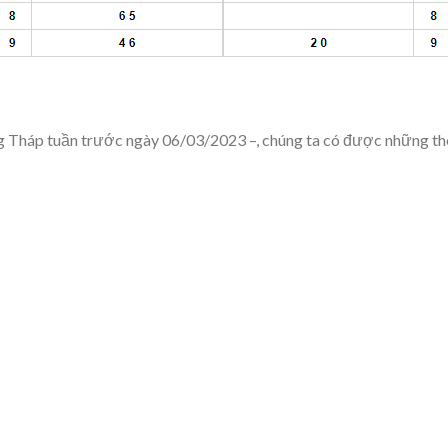
ng Tháp
tuần trước ngày 06/03/2023 –, chúng ta có được những thô