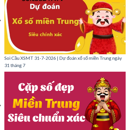
Soi Cầu XSMT 31-7-2026 | Dự đoán xổ số miền Trung ngày
31 tháng 7