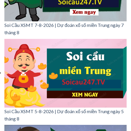
Soi Cầu XSMT 7-8-2026 | Dự đoán xổ số miền Trung ngày 7
tháng 8
Soi Cầu XSMT 5-8-2026 | Dự đoán xổ số miền Trung ngày 5
tháng 8