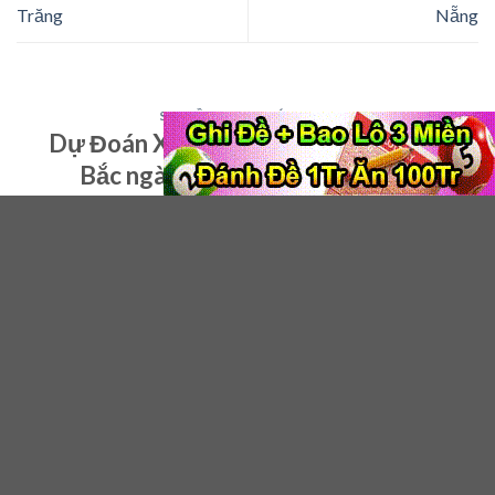
Trăng
Nẵng
SOI CẦU & DỰ ĐOÁN XSMB
Dự Đoán XSMB 11/5 – Soi Cầu Miền
Bắc ngày 11 tháng 5 năm 2024
20
May