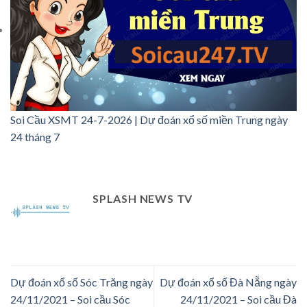
Soi Cầu XSMT 24-7-2026 | Dự đoán xổ số miền Trung ngày
24 tháng 7
SPLASH NEWS TV
Dự đoán xổ số Sóc Trăng ngày
Dự đoán xổ số Đà Nẵng ngày
24/11/2021 – Soi cầu Sóc
24/11/2021 – Soi cầu Đà