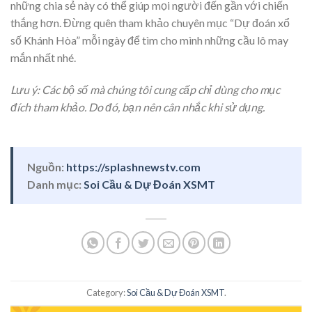
những chia sẻ này có thể giúp mọi người đến gần với chiến
thắng hơn. Đừng quên tham khảo chuyên mục “Dự đoán xổ
số Khánh Hòa” mỗi ngày để tìm cho mình những cầu lô may
mắn nhất nhé.
Lưu ý: Các bộ số mà chúng tôi cung cấp chỉ dùng cho mục
đích tham khảo. Do đó, bạn nên cân nhắc khi sử dụng.
Nguồn:
https://splashnewstv.com
Danh mục:
Soi Cầu & Dự Đoán XSMT
Category:
Soi Cầu & Dự Đoán XSMT
.