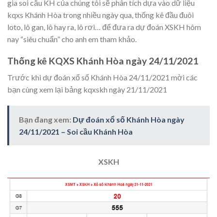
gia soi cầu KH của chúng tôi sẽ phân tích dựa vào dữ liệu
kqxs Khánh Hòa trong nhiều ngày qua, thống kê đầu đuôi
loto, lô gan, lô hay ra, lô rơi… để đưa ra dự đoán XSKH hôm
nay “siêu chuẩn” cho anh em tham khảo.
Thống kê KQXS Khánh Hòa ngày 24/11/2021
Trước khi dự đoán xổ số Khánh Hòa 24/11/2021 mời các
bạn cùng xem lại bảng kqxskh ngày 21/11/2021
Bạn đang xem:
Dự đoán xổ số Khánh Hòa ngày
24/11/2021 – Soi cầu Khánh Hòa
XSKH