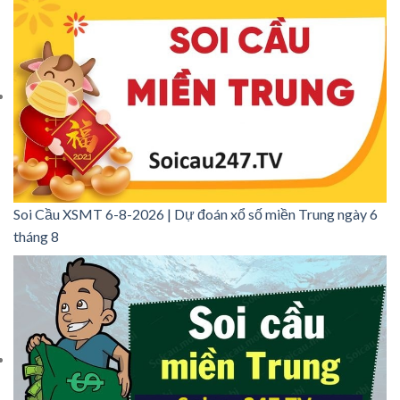
Soi Cầu XSMT 6-8-2026 | Dự đoán xổ số miền Trung ngày 6
tháng 8