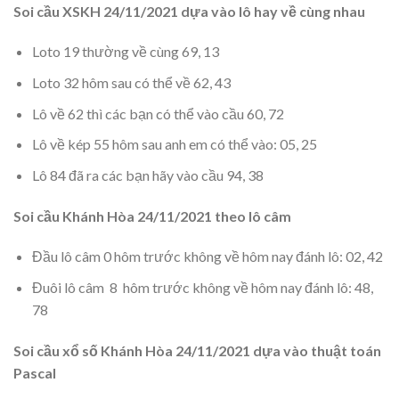
Soi cầu XSKH
24/11/2021
dựa vào lô hay về cùng nhau
Loto 19 thường về cùng 69, 13
Loto 32 hôm sau có thể về 62, 43
Lô về 62 thì các bạn có thể vào cầu 60, 72
Lô về kép 55 hôm sau anh em có thể vào: 05, 25
Lô 84 đã ra các bạn hãy vào cầu 94, 38
Soi cầu Khánh Hòa
24/11/2021 theo lô câm
Đầu lô câm 0 hôm trước không về hôm nay đánh lô: 02, 42
Đuôi lô câm 8 hôm trước không về hôm nay đánh lô: 48,
78
Soi cầu xổ số Khánh Hòa
24/11/2021
dựa vào thuật toán
Pascal