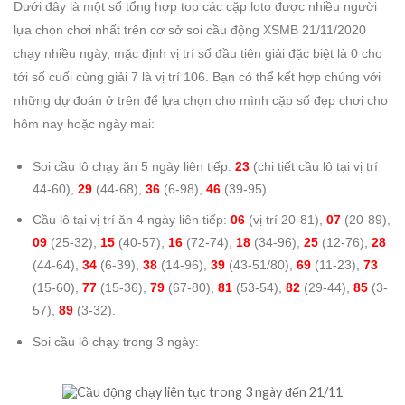
Dưới đây là một số tổng hợp top các cặp loto được nhiều người
lựa chọn chơi nhất trên cơ sở soi cầu động XSMB 21/11/2020
chạy nhiều ngày, mặc định vị trí số đầu tiên giải đặc biệt là 0 cho
tới số cuối cùng giải 7 là vị trí 106. Bạn có thể kết hợp chúng với
những dự đoán ở trên để lựa chọn cho mình cặp số đẹp chơi cho
hôm nay hoặc ngày mai:
Soi cầu lô chạy ăn 5 ngày liên tiếp:
23
(chi tiết cầu lô tại vị trí
44-60),
29
(44-68),
36
(6-98),
46
(39-95).
Cầu lô tại vị trí ăn 4 ngày liên tiếp:
06
(vị trí 20-81),
07
(20-89),
09
(25-32),
15
(40-57),
16
(72-74),
18
(34-96),
25
(12-76),
28
(44-64),
34
(6-39),
38
(14-96),
39
(43-51/80),
69
(11-23),
73
(15-60),
77
(15-36),
79
(67-80),
81
(53-54),
82
(29-44),
85
(3-
57),
89
(3-32).
Soi cầu lô chạy trong 3 ngày: