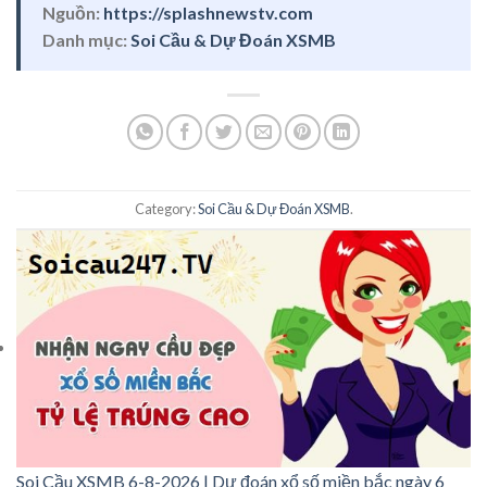
Nguồn:
https://splashnewstv.com
Danh mục:
Soi Cầu & Dự Đoán XSMB
Category:
Soi Cầu & Dự Đoán XSMB
.
Soi Cầu XSMB 6-8-2026 | Dự đoán xổ số miền bắc ngày 6