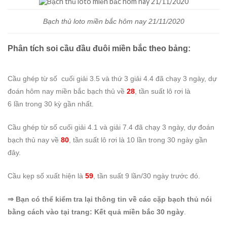
Bạch thủ loto miền bắc hôm nay 21/11/2020
Phân tích soi cầu đầu đuôi miền bắc theo bảng:
Cầu ghép từ số cuối giải 3.5 và thứ 3 giải 4.4 đã chạy 3 ngày, dự
đoán hôm nay miền bắc bạch thủ về
28
, tần suất lô rơi là
6 lần trong 30 kỳ gần nhất.
Cầu ghép từ số cuối giải 4.1 và giải 7.4 đã chạy 3 ngày, dự đoán
bạch thủ nay về
80
, tần suất lô rơi là 10 lần trong 30 ngày gần
đây.
Cầu kẹp số xuất hiện là
59
, tần suất 9 lần/30 ngày trước đó.
⇒ Bạn có thể kiểm tra lại thông tin về các cặp bạch thủ nói
bằng cách vào tại trang: Kết quả miền bắc 30 ngày
.