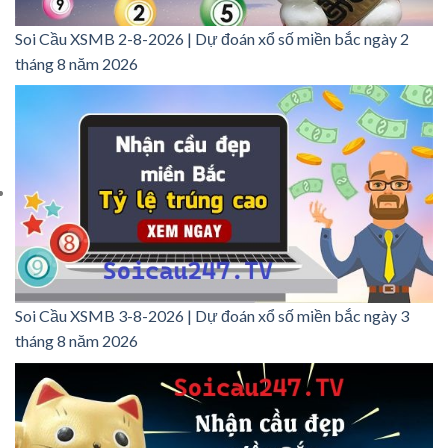
Soi Cầu XSMB 2-8-2026 | Dự đoán xổ số miền bắc ngày 2
tháng 8 năm 2026
Soi Cầu XSMB 3-8-2026 | Dự đoán xổ số miền bắc ngày 3
tháng 8 năm 2026