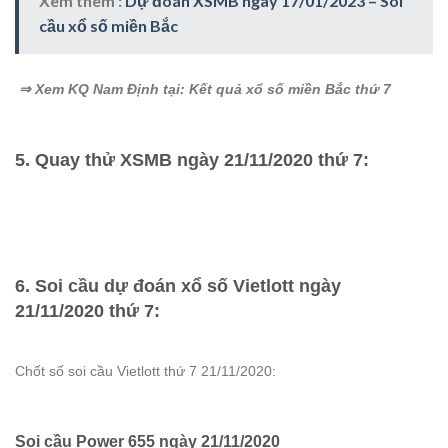
Xem thêm :
Dự đoán XSMB ngày 17/01/2023 – Soi
cầu xổ số miền Bắc
⇒ Xem KQ Nam Định tại:
Kết quả xổ số miền Bắc thứ 7
5. Quay thử XSMB ngày 21/11/2020 thứ 7:
6. Soi cầu dự đoán xổ số Vietlott ngày
21/11/2020 thứ 7:
Chốt số soi cầu Vietlott thứ 7 21/11/2020:
Soi cầu Power 655 ngày 21/11/2020