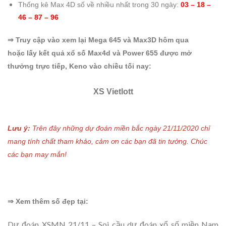
Thống kê Max 4D số về nhiều nhất trong 30 ngày:
03 – 18 –
46 – 87 – 96
⇒ Truy cập vào xem lại Mega 645 và Max3D hôm qua
hoặc lấy kết quả xổ số Max4d và Power 655 được mở
thưởng trực tiếp, Keno vào chiều tối nay:
XS Vietlott
Lưu ý:
Trên đây những dự đoán miền bắc ngày 21/11/2020 chỉ
mang tính chất tham khảo, cảm ơn các bạn đã tin tưởng. Chúc
các bạn may mắn!
⇒ Xem thêm số đẹp tại:
Dự đoán XSMN 21/11 – Soi cầu dự đoán xổ số miền Nam