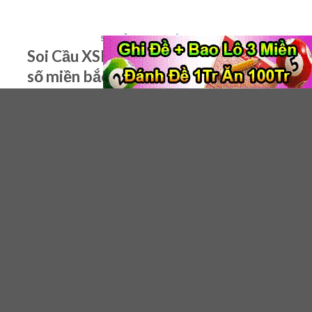
SOI CẦU & DỰ ĐOÁN XSMB
Soi Cầu XSMB 5-8-2025 | Dự đoán xổ
số miền bắc ngày 5 tháng 8 năm 2025
04
Aug
Soi Cầu XSMB 5-8-2025 –
Là một người chơi yêu thích bộ