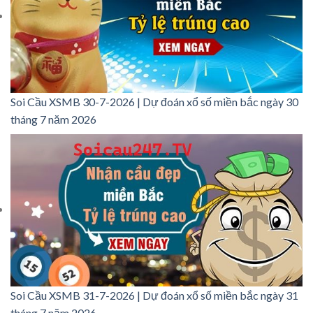
Soi Cầu XSMB 30-7-2026 | Dự đoán xổ số miền bắc ngày 30
tháng 7 năm 2026
Soi Cầu XSMB 31-7-2026 | Dự đoán xổ số miền bắc ngày 31
tháng 7 năm 2026