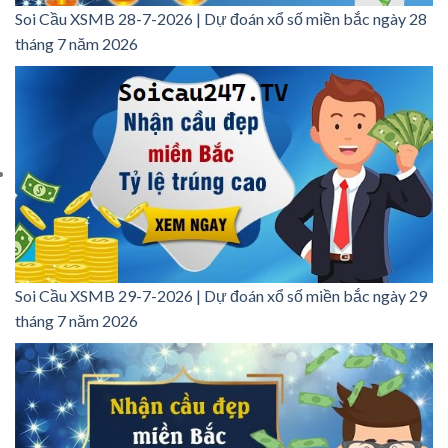
Soi Cầu XSMB 28-7-2026 | Dự đoán xổ số miền bắc ngày 28
tháng 7 năm 2026
Soi Cầu XSMB 29-7-2026 | Dự đoán xổ số miền bắc ngày 29
tháng 7 năm 2026