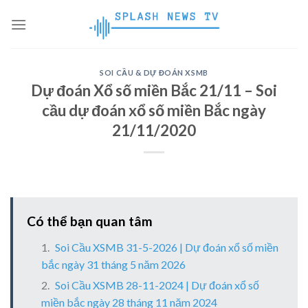
Skip
to
content
SOI CẦU & DỰ ĐOÁN XSMB
Dự đoán Xổ số miền Bắc 21/11 – Soi
cầu dự đoán xổ số miền Bắc ngày
21/11/2020
Có thể bạn quan tâm
Soi Cầu XSMB 31-5-2026 | Dự đoán xổ số miền
bắc ngày 31 tháng 5 năm 2026
Soi Cầu XSMB 28-11-2024 | Dự đoán xổ số
miền bắc ngày 28 tháng 11 năm 2024