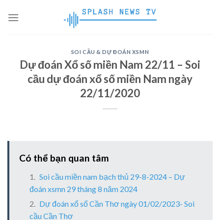
Skip
to
content
SOI CẦU & DỰ ĐOÁN XSMN
Dự đoán Xổ số miền Nam 22/11 – Soi
cầu dự đoán xổ số miền Nam ngày
22/11/2020
Có thể bạn quan tâm
Soi cầu miền nam bạch thủ 29-8-2024 – Dự
đoán xsmn 29 tháng 8 năm 2024
Dự đoán xổ số Cần Thơ ngày 01/02/2023- Soi
cầu Cần Thơ