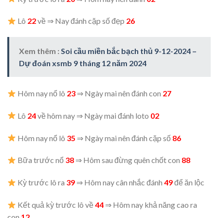
Lô
22
về ⇒ Nay đánh cặp số đẹp
26
Xem thêm :
Soi cầu miền bắc bạch thủ 9-12-2024 –
Dự đoán xsmb 9 tháng 12 năm 2024
Hôm nay nổ lô
23
⇒ Ngày mai nên đánh con
27
Lô
24
về hôm nay ⇒ Ngày mai đánh loto
02
Hôm nay nổ lô
35
⇒ Ngày mai nên đánh cặp số
86
Bữa trước nổ
38
⇒ Hôm sau đừng quên chốt con
88
Kỳ trước lô ra
39
⇒ Hôm nay cân nhắc đánh
49
để ăn lộc
Kết quả kỳ trước lô về
44
⇒ Hôm nay khả năng cao ra
con
12