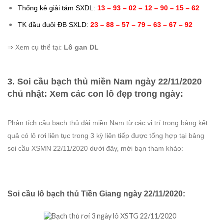
Thống kê giải tám SXDL:
13 – 93 – 02 – 12 – 90 – 15 – 62
TK đầu đuôi ĐB SXLD:
23 – 88 – 57 – 79 – 63 – 67 – 92
⇒ Xem cụ thể tại:
Lô gan DL
3. Soi cầu bạch thủ miền Nam ngày 22/11/2020
chủ nhật: Xem các con lô đẹp trong ngày:
Phân tích cầu bạch thủ đài miền Nam từ các vị trí trong bảng kết
quả có lô rơi liên tục trong 3 kỳ liên tiếp được tổng hợp tại bảng
soi cầu XSMN 22/11/2020 dưới đây, mời bạn tham khảo:
Soi cầu lô bạch thủ Tiền Giang ngày 22/11/2020: