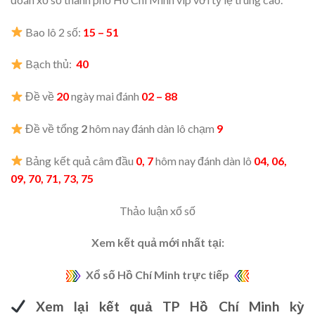
Bao lô 2 số:
15 – 51
Bạch thủ:
40
Đề về
20
ngày mai đánh
02 – 88
Đề về tổng
2
hôm nay đánh dàn lô chạm
9
Bảng kết quả câm đầu
0, 7
hôm nay đánh dàn lô
04, 06,
09, 70, 71, 73, 75
Thảo luận xổ số
Xem kết quả mới nhất tại:
Xổ số Hồ Chí Minh trực tiếp
Xem lại kết quả TP Hồ Chí Minh kỳ