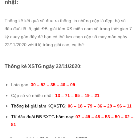
nhật:
Thống kê kết quả sẽ đưa ra thông tin những cặp lô đẹp, bộ số
đầu đuôi lô tô, giải ĐB, giải tám XS miền nam về trong thời gian 7
kỳ quay gần đây để bạn có thể lựa chọn cặp số may mắn ngày
22/11/2020 với tỉ lệ trúng giải cao, cụ thể:
Thống kê XSTG ngày 22/11/2020:
Loto gan:
30 – 52 – 35 – 46 – 09
Cặp số về nhiều nhất:
13 – 71 – 85 – 19 – 21
Thống kê giải tám KQXSTG:
06 – 18 – 79 – 36 – 29 – 96 – 11
TK đầu đuôi ĐB SXTG hôm nay:
07 – 49 – 48 – 53 – 50 – 62 –
81