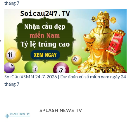
tháng 7
Soi Cầu XSMN 24-7-2026 | Dự đoán xổ số miền nam ngày 24
tháng 7
SPLASH NEWS TV