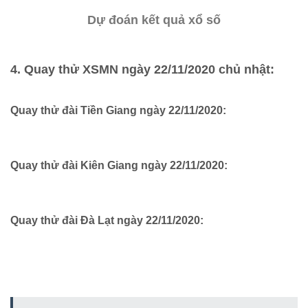
Dự đoán kết quả xổ số
4. Quay thử XSMN ngày 22/11/2020 chủ nhật:
Quay thử đài Tiền Giang ngày 22/11/2020:
Quay thử đài Kiên Giang ngày 22/11/2020:
Quay thử đài Đà Lạt ngày 22/11/2020: